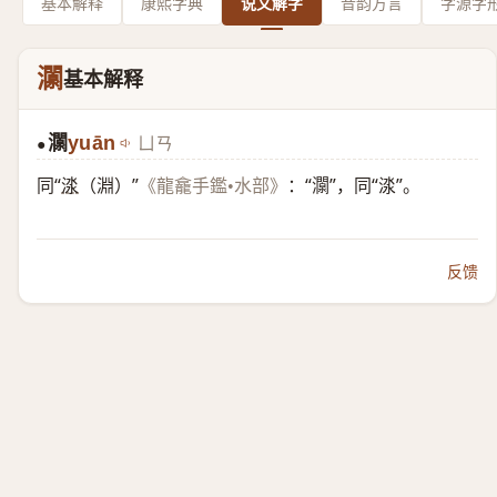
基本解释
康熙字典
说文解字
音韵方言
字源字
灁
基本解释
灁
yuān
ㄩㄢ
●
同“
渁
（淵）”
：“灁”，同“渁”。
《龍龕手鑑•水部》
反馈