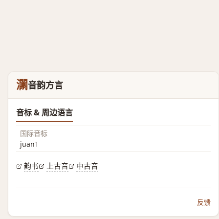
灁
音韵方言
音标 & 周边语言
国际音标
juan˥
韵书
上古音
中古音
反馈