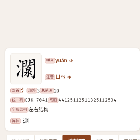
拼音
yuān
注音
ㄩㄢ
氵
部首
部外
总笔画
3
20
统一码
CJK 7041
笔顺
44125112511325112534
字形结构
左右结构
异体