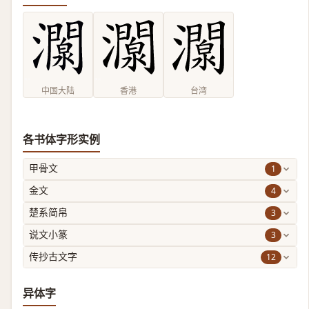
中国大陆
香港
台湾
各书体字形实例
1
甲骨文
4
金文
3
楚系简帛
3
说文小篆
12
传抄古文字
异体字