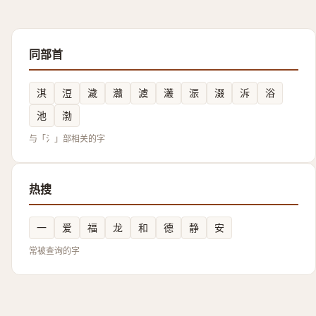
同部首
淇
浢
濊
灨
澞
灇
浱
涰
泝
浴
池
渤
与「氵」部相关的字
热搜
一
爱
福
龙
和
德
静
安
常被查询的字