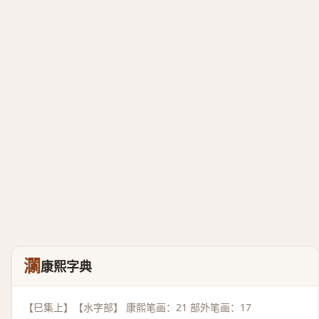
灁
康熙字典
【巳集上】【水字部】 康熙笔画：21 部外笔画：17