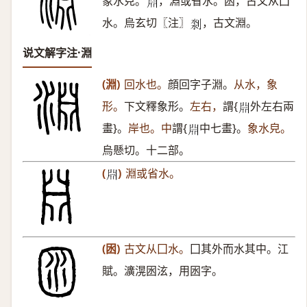
象水皃。
，淵或省水。囦，古文从囗
𣶒
水。烏玄切〖注〗
，古文淵。
𠝃
说文解字注·淵
(淵)
回水也。
顔回字子淵。
从水，象
形。
下文釋象形。
左右，
謂{
外左右兩
𣶒
畫}。
岸也。中
謂{
中七畫}。
象水皃。
𣶒
烏懸切。十二部。
(
)
淵或省水。
𣶒
(囦)
古文从囗水。
囗其外而水其中。江
賦。瀇滉囦泫，用囦字。