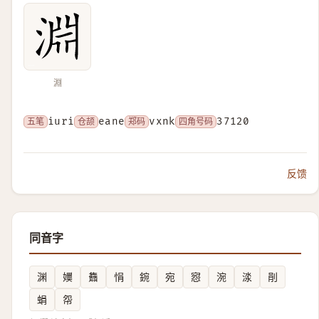
淵
五笔
iuri
仓颉
eane
郑码
vxnk
四角号码
37120
反馈
同音字
渊
嬽
䨊
悁
鋺
宛
惌
涴
渁
剈
蜎
㠾