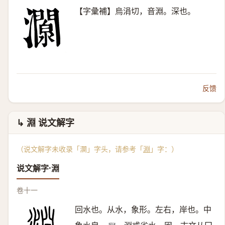
【字彙補】烏涓切，音淵。深也。
反馈
↳ 淵 说文解字
（说文解字未收录「灁」字头，请参考「
淵
」字：）
说文解字·淵
卷十一
回水也。从水，象形。左右，岸也。中