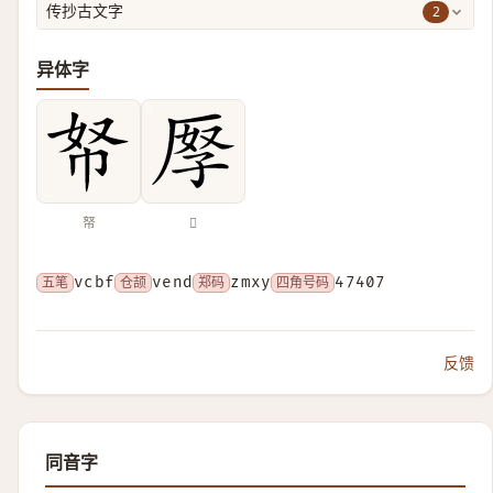
2
传抄古文字
异体字
帑
𠩨
五笔
vcbf
仓颉
vend
郑码
zmxy
四角号码
47407
反馈
同音字