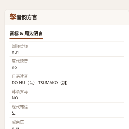
孥
音韵方言
音标 & 周边语言
国际音标
nu˧˥
唐代读音
no
日语读音
DO NU（音） TSUMAKO（訓）
韩语罗马
NO
现代韩语
노
越南语
nua