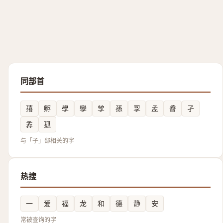
同部首
㝆
孵
學
孿
孧
孫
孠
孟
孴
孑
孨
孤
与「子」部相关的字
热搜
一
爱
福
龙
和
德
静
安
常被查询的字