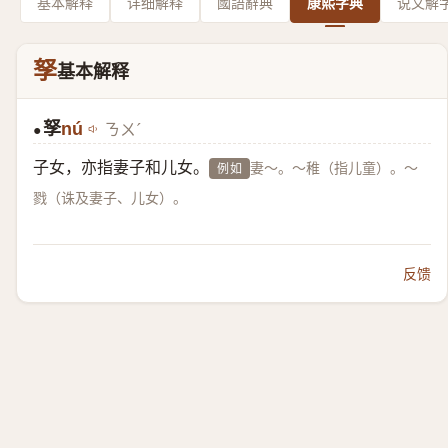
基本解释
详细解释
國語辭典
康熙字典
说文解
孥
基本解释
孥
nú
ㄋㄨˊ
●
子女，亦指妻子和儿女。
妻～。～稚（指儿童）。～
例如
戮（诛及妻子、儿女）。
反馈