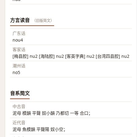
方言读音
（旧版简文）
广东话
nou4
客家话
[梅县腔] nu2 [海陆腔] nu2 [客英字典] nu2 [台湾四县腔] nu2
潮州话
no5
音系简文
中古音
泥母 模韻 平聲 奴小韻 乃都切 一等 合口；
近代音
泥母 魚模韻 平聲陽 奴小空；