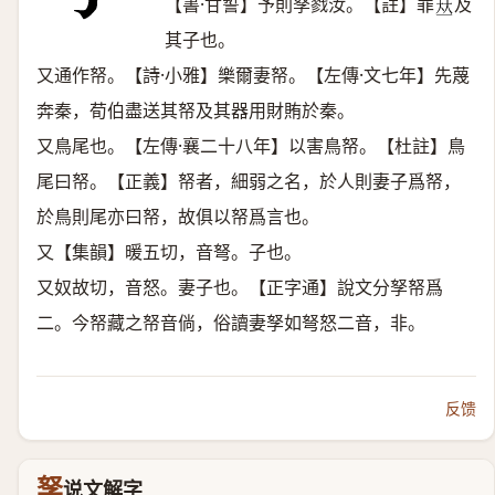
【書·甘誓】予則孥戮汝。【註】罪
及
𠀤
其子也。
又通作帑。【詩·小雅】樂爾妻帑。【左傳·文七年】先蔑
奔秦，荀伯盡送其帑及其器用財賄於秦。
又鳥尾也。【左傳·襄二十八年】以害鳥帑。【杜註】鳥
尾曰帑。【正義】帑者，細弱之名，於人則妻子爲帑，
於鳥則尾亦曰帑，故俱以帑爲言也。
又【集韻】暖五切，音弩。子也。
又奴故切，音怒。妻子也。【正字通】說文分孥帑爲
二。今帑藏之帑音倘，俗讀妻孥如弩怒二音，非。
反馈
孥
说文解字