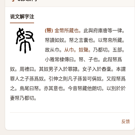
说文解字注
(帑)
金幣所藏也。
此與府庫廥等一律。
帑讀如奴。帑之言囊也。以幣帛所藏。
故从巾。
从巾。奴聲。
乃都切。五部。
小雅常棣傳曰。帑、子也。此叚帑爲
奴。周禮曰。其奴男子入於罪隷。女子入於舂稾。本謂
罪人之子孫爲奴。引伸之則凡子孫皆可偁奴。又叚帑爲
之。鳥尾曰帑。亦其意也。今音帑藏他朗切。以別於於
妻帑乃都切。
反馈