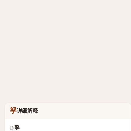
孥
详细解释
孥
◎