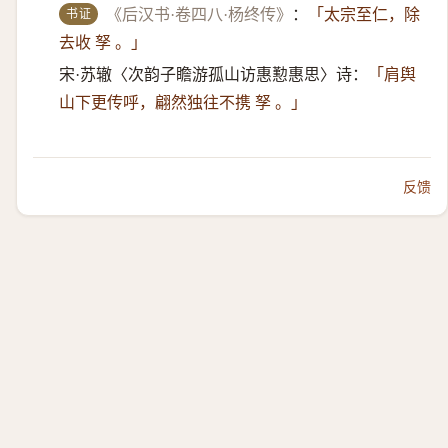
书证
《后汉书·卷四八·杨终传》
：
「太宗至仁，除
去收 孥 。」
宋·苏辙〈次韵子瞻游孤山访惠懃惠思〉诗：
「肩舆
山下更传呼，翩然独往不携 孥 。」
反馈