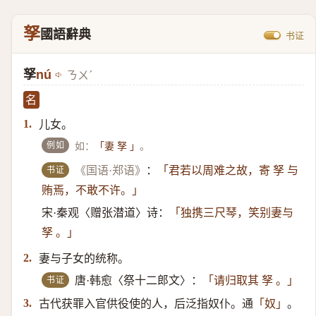
孥
國語辭典
书证
孥
nú
ㄋㄨˊ
名
儿女。
1.
例如
如：
。
「妻 孥 」
书证
《国语·郑语》
：
「君若以周难之故，寄 孥 与
贿焉，不敢不许。」
宋·秦观〈赠张潜道〉诗：
「独携三尺琴，笑别妻与
孥 。」
妻与子女的统称。
2.
书证
唐·韩愈〈祭十二郎文〉：
「请归取其 孥 。」
古代获罪入官供役使的人，后泛指奴仆。通
。
3.
「奴」