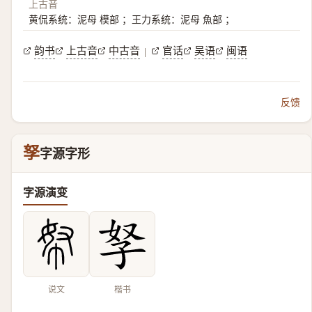
上古音
黄侃系统：泥母 模部 ；王力系统：泥母 魚部 ；
韵书
上古音
中古音
官话
吴语
闽语
|
反馈
孥
字源字形
字源演变
说文
楷书