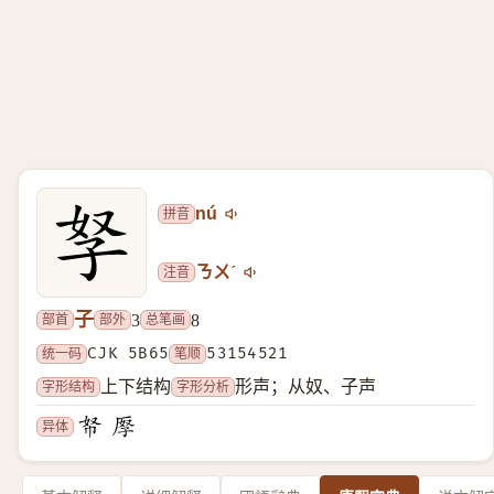
拼音
nú
注音
ㄋㄨˊ
子
部首
部外
总笔画
3
8
统一码
CJK 5B65
笔顺
53154521
字形结构
字形分析
上下结构
形声；从奴、子声
异体