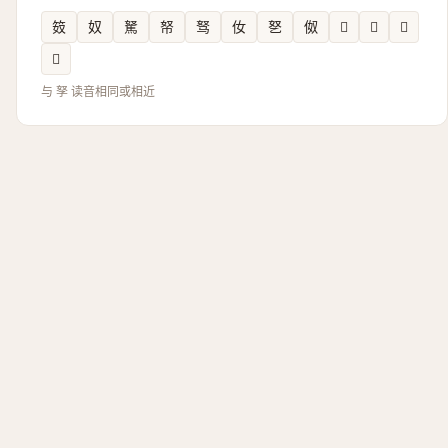
笯
奴
駑
帑
驽
㚢
㐐
伮
𱰾
𩢂
𲭞
𥤨
与 孥 读音相同或相近