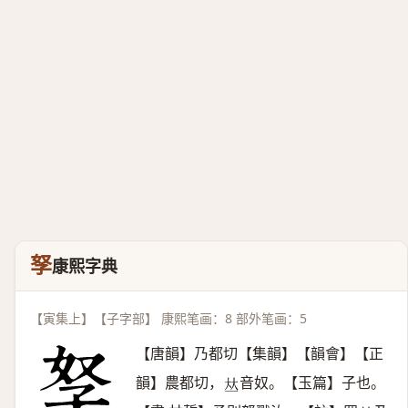
孥
康熙字典
【寅集上】【子字部】 康熙笔画：8 部外笔画：5
【唐韻】乃都切【集韻】【韻會】【正
韻】農都切，
音奴。【玉篇】子也。
𠀤