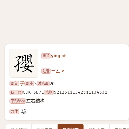
拼音
yīng
注音
ㄧㄥ
子
部首
部外
总笔画
3
20
统一码
CJK 5B7E
笔顺
52125111342511134531
字形结构
左右结构
异体