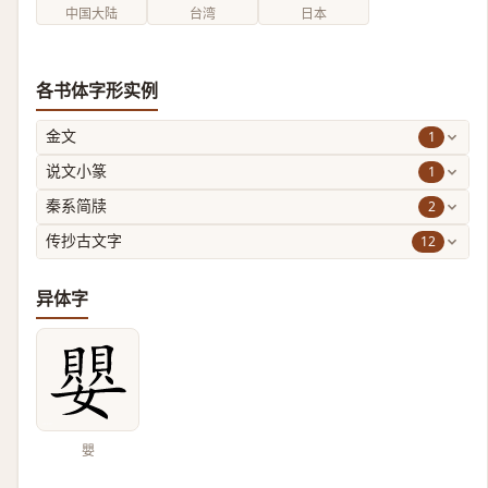
中国大陆
台湾
日本
各书体字形实例
1
金文
1
说文小篆
2
秦系简牍
12
传抄古文字
异体字
嬰