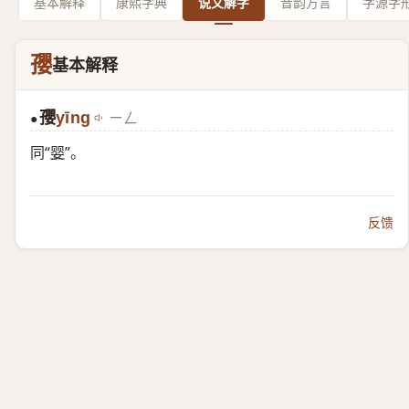
基本解释
康熙字典
说文解字
音韵方言
字源字
孾
基本解释
孾
yīng
ㄧㄥ
●
同“
婴
”。
反馈