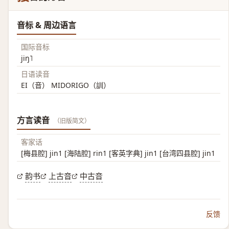
音标 & 周边语言
国际音标
jiŋ˥
日语读音
EI（音） MIDORIGO（訓）
方言读音
（旧版简文）
客家话
[梅县腔] jin1 [海陆腔] rin1 [客英字典] jin1 [台湾四县腔] jin1
韵书
上古音
中古音
反馈