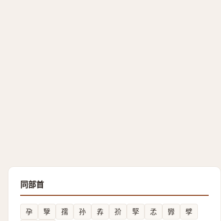
同部首
孕
孼
孺
孙
孨
㜾
孯
孞
㝈
孹