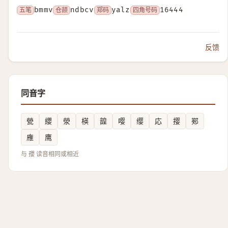
五笔
bmmv
仓颉
ndbcv
郑码
yalz
四角号码
16444
反馈
同音字
甇
纓
滎
楧
韹
嘤
缨
応
撄
䣐
䧹
鹰
与 孾 读音相同或相近