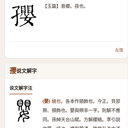
【玉篇】音纓。孩也。
反馈
孾
说文解字
说文解字注
(嬰)
繞也。
各本作頸飾也。今正。貝部
賏、頸飾也。嬰與賏非一字。則解不應
同。孫綽天台山賦。方解纓絡。李引說