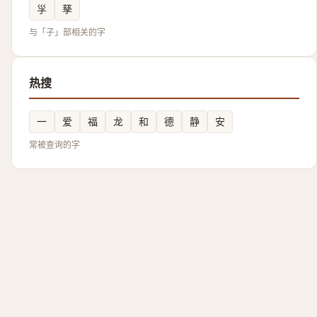
㜽
孳
与「子」部相关的字
热搜
一
爱
福
龙
和
德
静
安
常被查询的字