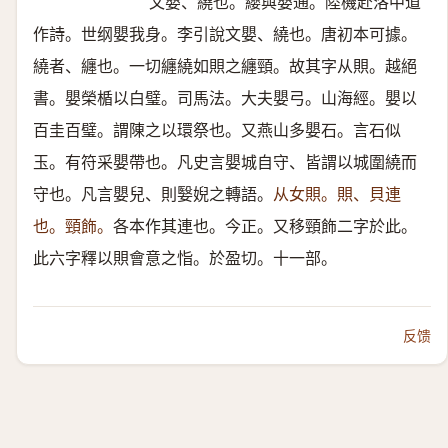
文嬰、繞也。纓與嬰通。陸機赴洛中道
作詩。世纲嬰我身。李引說文嬰、繞也。唐初本可據。
繞者、纏也。一切纏繞如賏之纏頸。故其字从賏。越絕
書。嬰榮楯以白璧。司馬法。大夫嬰弓。山海經。嬰以
百圭百璧。謂陳之以環祭也。又燕山多嬰石。言石似
玉。有符采嬰帶也。凡史言嬰城自守、皆謂以城圍繞而
守也。凡言嬰兒、則嫛婗之轉語。
从女賏。賏、貝連
也。頸飾。
各本作其連也。今正。又移頸飾二字於此。
此六字釋以賏會意之恉。於盈切。十一部。
反馈