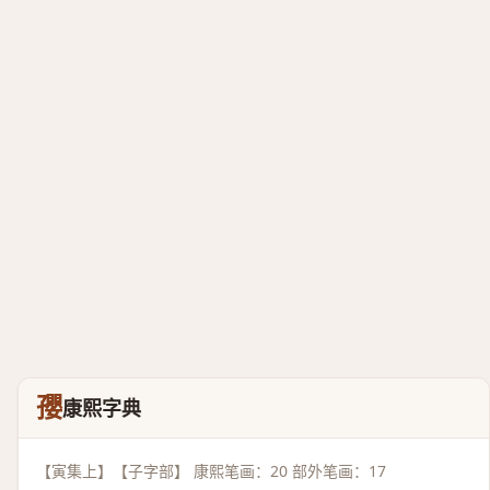
孾
康熙字典
【寅集上】【子字部】 康熙笔画：20 部外笔画：17