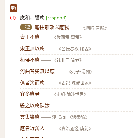
動
應和，響應
[respond]
书证
龜往離散以應我
——
《國語·晉語》
齊王不應
——
《戰國策·齊策》
宋王無以應
——
《呂氏春秋·順說》
桓侯不應
——
《韓非子·喻老》
河曲智叟無以應
——
《列子·湯問》
傭者笑而應
——
《史記·陳涉世家》
宜多應者
——
《史記·陳涉世家》
殺之以應陳涉
雲集響應
——
漢·賈誼 《過秦論》
應者近萬人
——
《資治通鑑·唐紀》