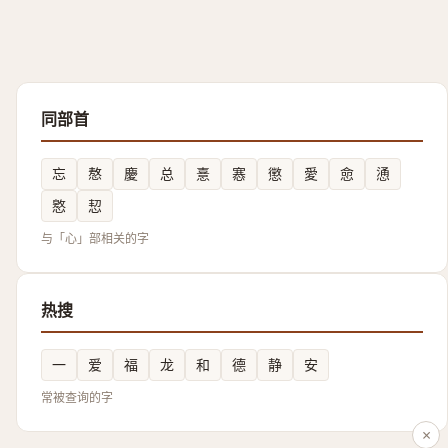
同部首
忘
㥿
慶
总
憙
㥶
懲
愛
㥐
慂
㦘
恝
与「心」部相关的字
热搜
一
爱
福
龙
和
德
静
安
常被查询的字
×