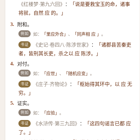
《红楼梦·第九六回》
：
「说是要救宝玉的命，诸事
将就，自然 应 的。」
附和。
3.
例如
如：
、
。
「里应外合」
「同声相 应 」
书证
《史记·卷四八·陈涉世家》
：
「诸郡县苦秦吏
者，皆刑其长吏，杀之以 应 陈涉。」
对付。
4.
例如
如：
、
。
「应世」
「随机应变」
书证
《庄子·齐物论》
：
「枢始得其环中，以 应 无
穷。」
证实。
5.
例如
如：
。
「应验」
书证
《水浒传·第三九回》
：
「这四句谣言已都 应
了。」