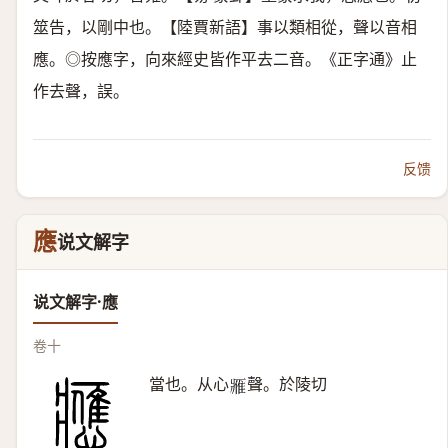
筮告，以剛中也。【陸賈新語】事以類相從，聲以音相
應。◎按應字，向來經史皆作平去二音。《正字通》止
作去聲，誤。
反馈
應
说文解字
说文解字·應
卷十
當也。从心
聲。於陵切
𨿳