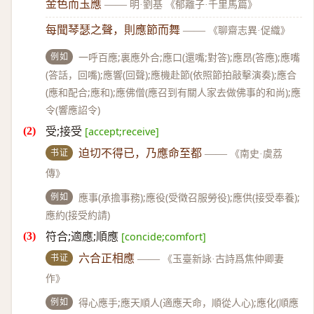
金色而玉應
——
明·劉基 《郁離子·千里馬篇》
每聞琴瑟之聲，則應節而舞
——
《聊齋志異·促織》
例如
一呼百應;裏應外合;應口(還嘴;對答);應昂(答應);應嘴
(答話，回嘴);應響(回聲);應機赴節(依照節拍敲擊演奏);應合
(應和配合;應和);應佛僧(應召到有關人家去做佛事的和尚);應
令(響應詔令)
受;接受
[accept;receive]
书证
迫切不得已，乃應命至都
——
《南史·虞荔
傳》
例如
應事(承擔事務);應役(受徵召服勞役);應供(接受奉養);
應約(接受約請)
符合;適應;順應
[concide;comfort]
书证
六合正相應
——
《玉臺新詠·古詩爲焦仲卿妻
作》
例如
得心應手;應天順人(適應天命，順從人心);應化(順應