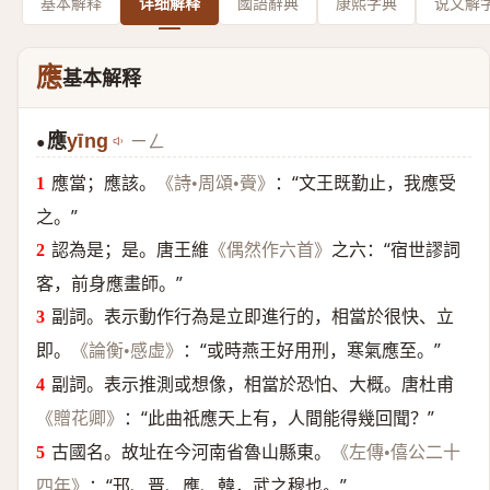
基本解释
详细解释
國語辭典
康熙字典
说文解
應
基本解释
應
yīng
ㄧㄥ
●
應當；應該。
：“文王既勤止，我應受
《詩•周頌•賫》
之。”
認為是；是。唐王維
之六：“宿世謬詞
《偶然作六首》
客，前身應畫師。”
副詞。表示動作行為是立即進行的，相當於很快、立
即。
：“或時燕王好用刑，寒氣應至。”
《論衡•感虚》
副詞。表示推測或想像，相當於恐怕、大概。唐杜甫
：“此曲祇應天上有，人間能得幾回聞？”
《贈花卿》
古國名。故址在今河南省魯山縣東。
《左傳•僖公二十
：“邘、晋、應、韓，武之穆也。”
四年》