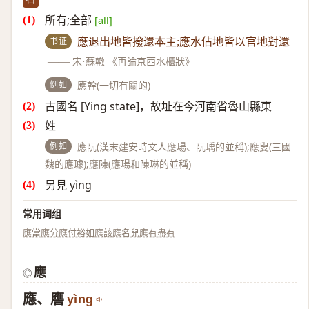
所有;全部
[all]
书证
應退出地皆撥還本主;應水佔地皆以官地對還
——
宋·蘇轍 《再論京西水櫃狀》
例如
應幹(一切有關的)
古國名 [Ying state]，故址在今河南省魯山縣東
姓
例如
應阮(漢末建安時文人應瑒、阮瑀的並稱);應叟(三國
魏的應璩);應陳(應瑒和陳琳的並稱)
另見 yìng
常用词组
應當
應分
應付裕如
應該
應名兒
應有盡有
應
◎
應、譍
yìng