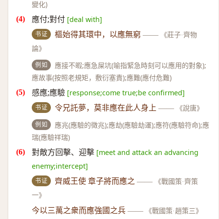
變化)
應付;對付
[deal with]
书证
樞始得其環中，以應無窮
——
《莊子·齊物
論》
例如
應接不暇;應急屎坑(喻指緊急時刻可以應用的對象);
應故事(按照老規矩，敷衍塞責);應難(應付危難)
感應;應驗
[response;come true;be confirmed]
书证
令兄託夢，莫非應在此人身上
——
《說唐》
例如
應兆(應驗的徵兆);應劫(應驗劫運);應符(應驗符命);應
瑞(應驗祥瑞)
對敵方回擊、迎擊
[meet and attack an advancing
enemy;intercept]
书证
齊威王使 章子將而應之
——
《戰國策·齊策
一》
今以三萬之衆而應強國之兵
——
《戰國策·趙策三》