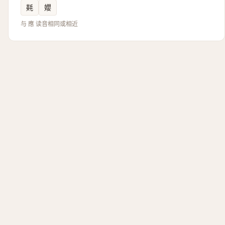
㲟
孆
与 應 读音相同或相近