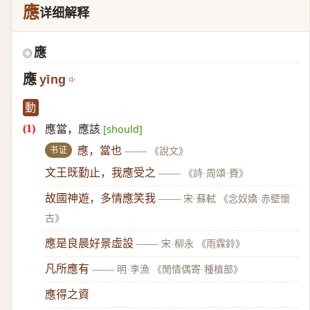
應
详细解释
應
◎
應
yīng
動
應當，應該
[should]
书证
應，當也
——
《說文》
文王既勤止，我應受之
——
《詩·周頌·賚》
故國神遊，多情應笑我
——
宋·蘇軾 《念奴嬌·赤壁懷
古》
應是良晨好景虛設
——
宋·柳永 《雨霖鈴》
凡所應有
——
明·李漁 《閒情偶寄·種植部》
應得之資