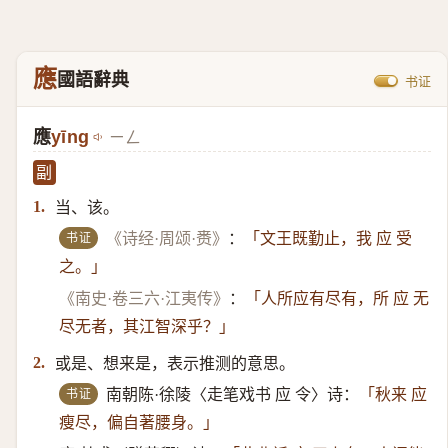
應
國語辭典
书证
應
yīng
ㄧㄥ
副
当、该。
1.
书证
《诗经·周颂·赉》
：
「文王既勤止，我 应 受
之。」
《南史·卷三六·江夷传》
：
「人所应有尽有，所 应 无
尽无者，其江智深乎？」
或是、想来是，表示推测的意思。
2.
书证
南朝陈·徐陵〈走笔戏书 应 令〉诗：
「秋来 应
瘦尽，偏自著腰身。」