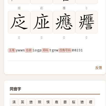
应
応
譍
𠩍
𢇭
𢈀
𤻮
𧭭
五笔
ywwn
仓颉
iogp
郑码
tgnw
四角号码
00231
反馈
同音字
渶
英
㒣
賏
愥
䧹
蘡
桜
㣹
䙬