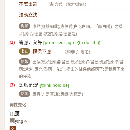
不應重罰
——
清·方苞 《獄中雜記》
法應立決
例如
應然(應該如此);應伯爵(白吃白喝。「應白嚼」之諧
音);應合(應當;該當);應是(應當是)
答應，允許
[promiseor agree(to do sth.)]
书证
桓侯不應
——
《韓非子·喻老》
例如
應候(應承);應諾(答應;應承);應許(答應;允許);應準(答
應;說定);應允(答應，允許);提出的條件他都應了;是我應下來
的任務
認爲是;是
[think;hold;be]
例如
應真(方是真話);應緣(大概是)
词性变化
應
◎
應
yīng
名