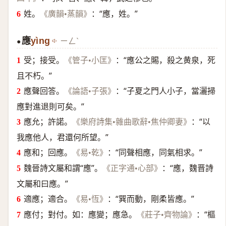
姓。
：“應，姓。”
《廣韻•蒸韻》
應
yìng
ㄧㄥˋ
●
受；接受。
：“應公之賜，殺之黄泉，死
《管子•小匡》
且不朽。”
應聲回答。
：“子夏之門人小子，當灑掃
《論語•子張》
應對進退則可矣。”
應允；許諾。
：“以
《樂府詩集•雜曲歌辭•焦仲卿妻》
我應他人，君還何所望。”
應和；回應。
：“同聲相應，同氣相求。”
《易•乾》
魏晉詩文屬和謂“應”。
：“應，魏晋詩
《正字通•心部》
文屬和曰應。”
適應；適合。
：“巽而動，剛柔皆應。”
《易•恆》
應付；對付。如：應變；應急。
：“樞
《莊子•齊物論》