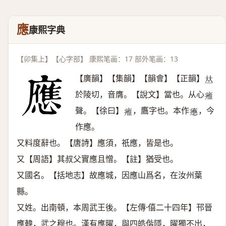
應
康熙字典
【卯集上】【心字部】 康熙笔画：17 部外笔画：13
【廣韻】【集韻】【韻會】【正韻】
𠀤
於陵切，音膺。【說文】當也。从心
𤸰
聲。【徐曰】
，鷹字也。本作
，今
𤸰
𤻮
作應。
又料度辭也。【唐詩】應須，祇應，皆是也。
又【周語】其叔父實應且憎。【註】猶受也。
又國名。【括地志】故應城，因應山爲名，在汝州葉
縣。
又姓。出南頓，本周武王後。【左傳·僖二十四年】邗晉
應韓，武之穆也。漢有應曜，與四皓偕隱，曜獨不出，