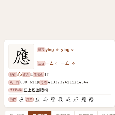
拼音
yīng
yìng
注音
ㄧㄥ
ㄧㄥˋ
心
部首
部外
总笔画
4
17
统一码
CJK 61C9
笔顺
41332324111214544
字形结构
左上包围结构
简体
异体