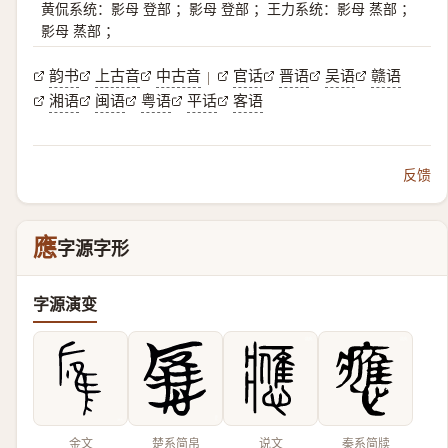
黄侃系统：影母 登部 ；影母 登部 ；王力系统：影母 蒸部 ；
影母 蒸部 ；
韵书
上古音
中古音
官话
晋语
吴语
赣语
|
湘语
闽语
粤语
平话
客语
反馈
應
字源字形
字源演变
金文
楚系简帛
说文
秦系简牍