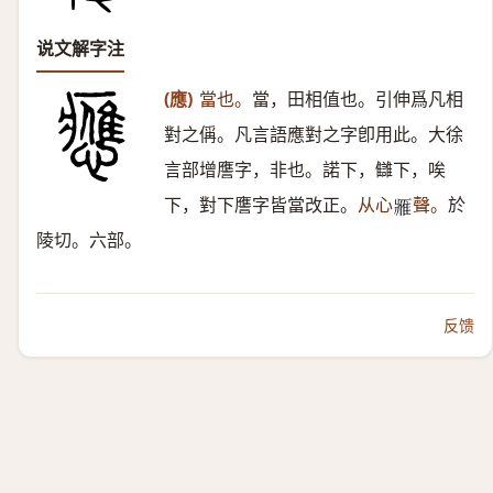
说文解字注
(應)
當也。
當，田相值也。引伸爲凡相
對之偁。凡言語應對之字卽用此。大徐
言部增譍字，非也。諾下，讎下，唉
下，對下譍字皆當改正。
从心
聲。
於
𨿳
陵切。六部。
反馈