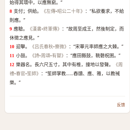
始得其環中，以應無窮。”
支付；供給。
：“私欲養求，不給
《左傳•昭公二十年》
則應。”
應驗。
：“故周至成王，然後制定，而
《漢書•終軍傳》
休徵之應見。”
迎擊。
：“宋華元率師應之大棘。”
《吕氏春秋•察微》
小鼓。
：“應田縣鼓，鞉磬柷圉。”
《詩•周頌•有瞽》
樂器名。長六尺五寸，其中有椎，撞地以發聲。
《周
：“笙師掌教……舂牘、應、雅，以教祴
禮•春官•笙師》
樂。”
反馈