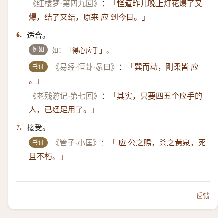
《红楼梦·第四九回》
：
「怪道昨儿晚上灯花爆了又
爆，结了又结，原来 应 到今日。」
适合。
6.
例如
如：
。
「得心应手」
书证
《易经·恒卦·彖曰》
：
「巽而动，刚柔皆 应
。」
《老残游记·第七回》
：
「其实，只要四五个应手的
人，已经足用了。」
接受。
7.
书证
《管子·小匡》
：
「 应 公之赐，杀之黄泉，死
且不朽。」
反馈