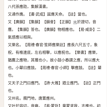
八代孫應劭，集解漢書。
又通作膺。【書·武成】誕膺天命。【註】當也。
又【廣韻】【集韻】【韻會】【正韻】
於證切，音
𠀤
譍。【集韻】答也。【廣韻】物相應也。【易·咸卦】二
氣感應以相與。
又樂名。【周禮·春官·笙師應樂註】應長六尺五寸，象
柷，有椎連底，左右相擊，以應柷也。【樂書】應樂，
猶鷹之應物，其獲也小，故小鼓小舂謂之應，所以應大
也。小鼙曰應鼓。【周禮·春官·小師】擊應鼓。【註】鼙
也。
又天子之門曰應門。【詩·大雅】廼立應門。【註】正門
也。
又州名。鴈門地，唐置應州。
又叶於容切，音雍。【易·蒙卦】童蒙求我，志應也。初