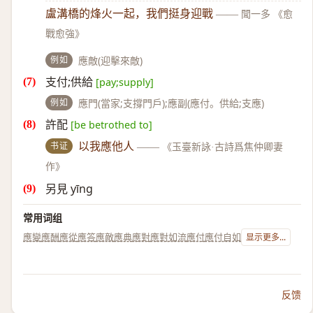
盧溝橋的烽火一起，我們挺身迎戰
——
聞一多 《愈
戰愈強》
例如
應敵(迎擊來敵)
支付;供給
[pay;supply]
例如
應門(當家;支撐門戶);應副(應付。供給;支應)
許配
[be betrothed to]
书证
以我應他人
——
《玉臺新詠·古詩爲焦仲卿妻
作》
另見 yīng
常用词组
應變
應酬
應從
應答
應敵
應典
應對
應對如流
應付
應付自如
显示更多...
反馈