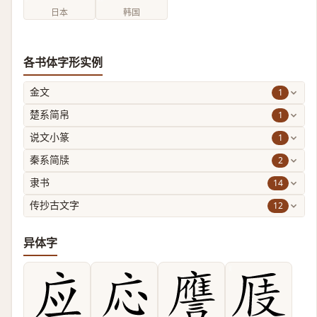
日本
韩国
各书体字形实例
1
金文
1
楚系简帛
1
说文小篆
2
秦系简牍
14
隶书
12
传抄古文字
异体字