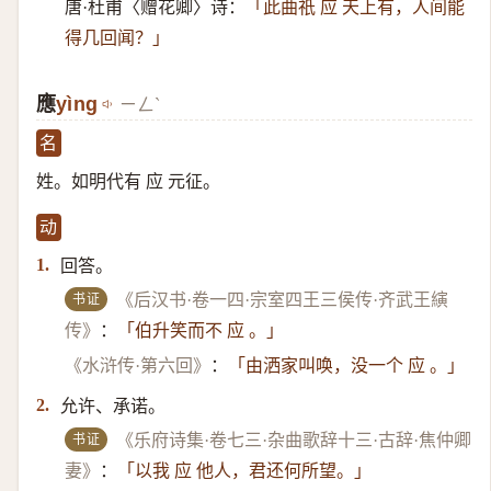
唐·杜甫〈赠花卿〉诗：
「此曲祇 应 天上有，人间能
得几回闻？」
應
yìng
ㄧㄥˋ
名
姓。如明代有 应 元征。
动
回答。
1.
书证
《后汉书·卷一四·宗室四王三侯传·齐武王縯
传》
：
「伯升笑而不 应 。」
《水浒传·第六回》
：
「由洒家叫唤，没一个 应 。」
允许、承诺。
2.
书证
《乐府诗集·卷七三·杂曲歌辞十三·古辞·焦仲卿
妻》
：
「以我 应 他人，君还何所望。」