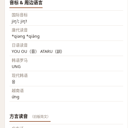
音标 & 周边语言
国际音标
jiŋ˥; jiŋ˥˧
唐代读音
*qiəng *qiə̀ng
日语读音
YOU OU（音） ATARU（訓）
韩语罗马
UNG
现代韩语
응
越南语
ứng
方言读音
（旧版简文）