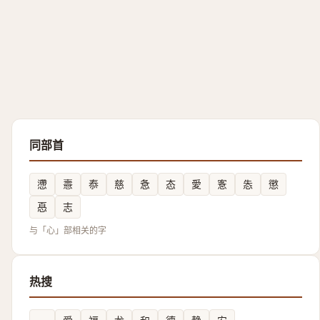
同部首
懘
㦞
㤗
慈
㤩
态
愛
愙
怣
懲
㥑
志
与「心」部相关的字
热搜