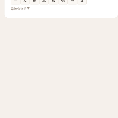
一
爱
福
龙
和
德
静
安
常被查询的字