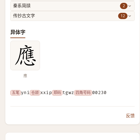
2
秦系简牍
12
传抄古文字
异体字
應
五笔
yni
仓颉
xxip
郑码
tgwz
四角号码
00230
反馈