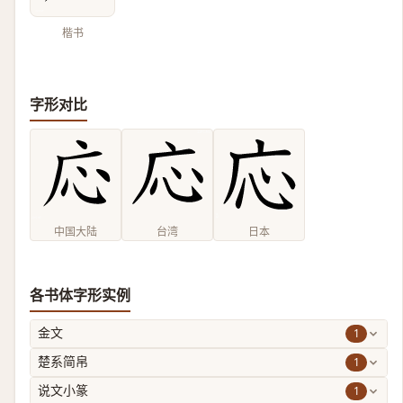
楷书
字形对比
中国大陆
台湾
日本
各书体字形实例
1
金文
1
楚系简帛
1
说文小篆