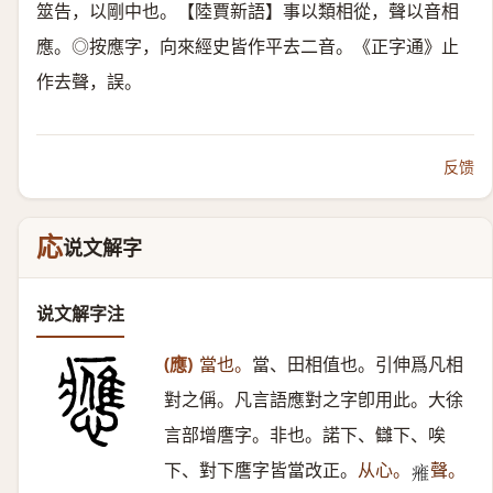
筮告，以剛中也。【陸賈新語】事以類相從，聲以音相
應。◎按應字，向來經史皆作平去二音。《正字通》止
作去聲，誤。
反馈
応
说文解字
说文解字注
(應)
當也。
當、田相值也。引伸爲凡相
對之偁。凡言語應對之字卽用此。大徐
言部增譍字。非也。諾下、讎下、唉
下、對下譍字皆當改正。
从心。
聲。
𤸰