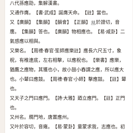
八代孫應劭，集解漢書。
又通作膺。【書·武成】誕膺天命。【註】當也。
又【廣韻】【集韻】【韻會】【正韻】
於證切，音
𠀤
譍。【集韻】答也。【廣韻】物相應也。【易·咸卦】二
氣感應以相與。
又樂名。【周禮·春官·笙師應樂註】應長六尺五寸，象
柷，有椎連底，左右相擊，以應柷也。【樂書】應樂，
猶鷹之應物，其獲也小，故小鼓小舂謂之應，所以應大
也。小鼙曰應鼓。【周禮·春官·小師】擊應鼓。【註】鼙
也。
又天子之門曰應門。【詩·大雅】廼立應門。【註】正門
也。
又州名。鴈門地，唐置應州。
又叶於容切，音雍。【易·蒙卦】童蒙求我，志應也。初