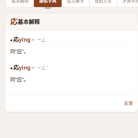
基本解释
康熙字典
说文解字
音韵方言
字源字
応
基本解释
応
yīng
ㄧㄥ
●
同“
应
”。
応
yìng
ㄧㄥˋ
●
同“
应
”。
反馈