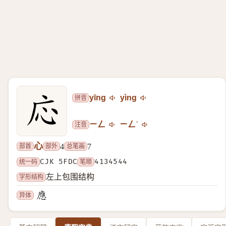
拼音
yīng
yìng
注音
ㄧㄥ
ㄧㄥˋ
心
部首
部外
总笔画
4
7
统一码
CJK 5FDC
笔顺
4134544
字形结构
左上包围结构
异体