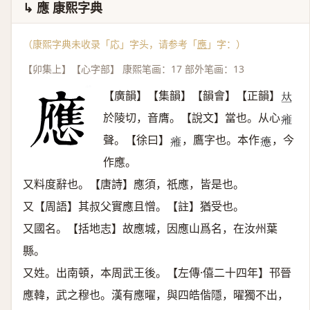
↳ 應 康熙字典
（康熙字典未收录「応」字头，请参考「
應
」字：）
【卯集上】【心字部】 康熙笔画：17 部外笔画：13
【廣韻】【集韻】【韻會】【正韻】
𠀤
於陵切，音膺。【說文】當也。从心
𤸰
聲。【徐曰】
，鷹字也。本作
，今
𤸰
𤻮
作應。
又料度辭也。【唐詩】應須，祇應，皆是也。
又【周語】其叔父實應且憎。【註】猶受也。
又國名。【括地志】故應城，因應山爲名，在汝州葉
縣。
又姓。出南頓，本周武王後。【左傳·僖二十四年】邗晉
應韓，武之穆也。漢有應曜，與四皓偕隱，曜獨不出，