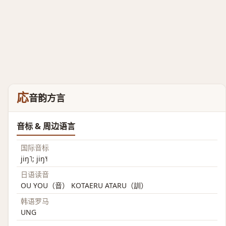
応
音韵方言
音标 & 周边语言
国际音标
jiŋ˥; jiŋ˥˧
日语读音
OU YOU（音） KOTAERU ATARU（訓）
韩语罗马
UNG