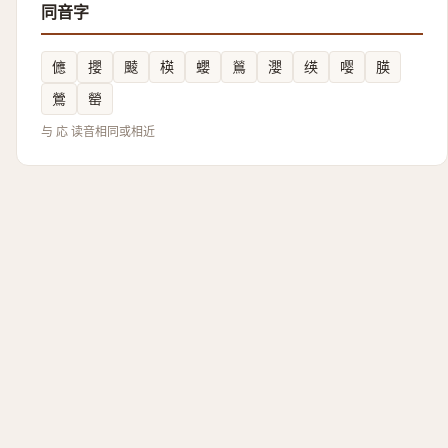
同音字
㒣
攖
䬋
楧
蠳
鶑
瀴
绬
嘤
朠
鶯
罃
与 応 读音相同或相近