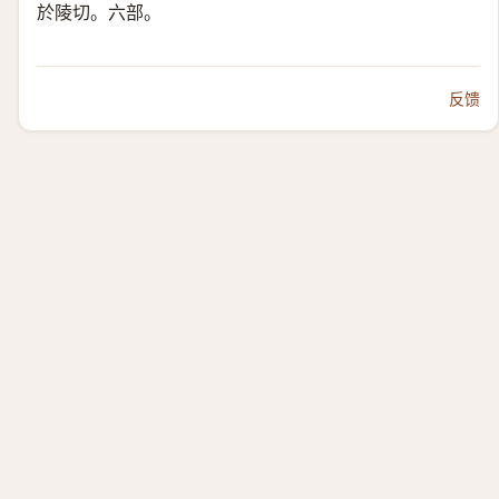
於陵切。六部。
反馈