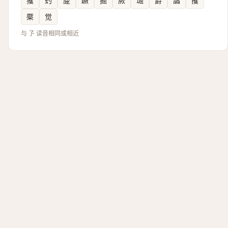
玃
虳
蹷
蹶
掘
厥
㻕
爵
譎
攫
橜
觉
与 孒 读音相同或相近