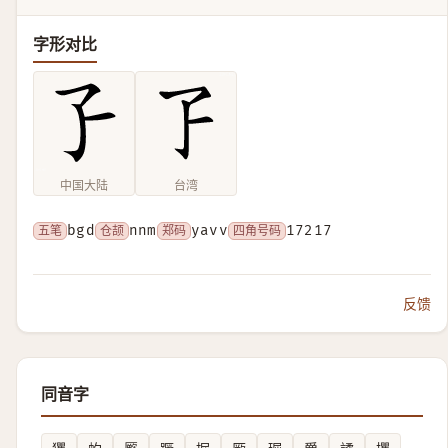
字形对比
中国大陆
台湾
五笔
bgd
仓颉
nnm
郑码
yavv
四角号码
17217
反馈
同音字