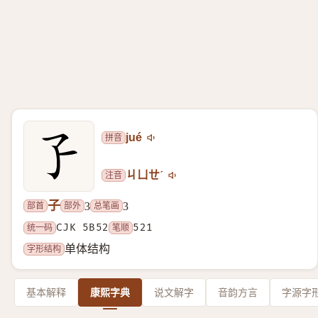
拼音
jué
注音
ㄐㄩㄝˊ
子
部首
部外
总笔画
3
3
统一码
CJK 5B52
笔顺
521
字形结构
单体结构
基本解释
康熙字典
说文解字
音韵方言
字源字