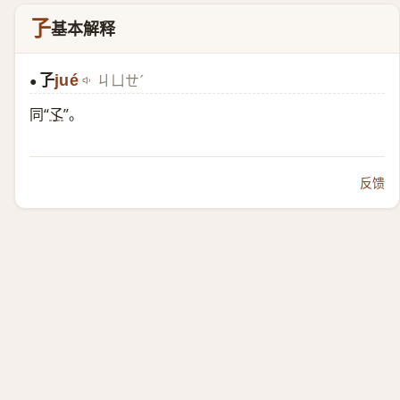
孒
基本解释
孒
jué
ㄐㄩㄝˊ
●
同“
孓
”。
反馈