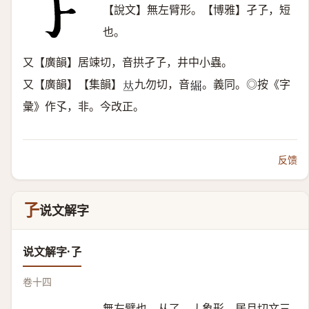
【說文】無左臂形。【博雅】孑孒，短
也。
又【廣韻】居竦切，音拱孑孒，井中小蟲。
又【廣韻】【集韻】
九勿切，音
。義同。◎按《字
𠀤
𦁐
彙》作孓，非。今改正。
反馈
孒
说文解字
说文解字·孒
卷十四
無左臂也。从了，丿象形。居月切文三