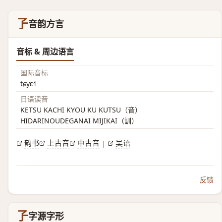
孒
音韵方言
音标 & 周边语言
国际音标
tɕyɛ˧˥
日语读音
KETSU KACHI KYOU KU KUTSU（音）
HIDARINOUDEGANAI MIJIKAI（訓）
韵书
上古音
中古音
吴语
|
反馈
孒
字源字形