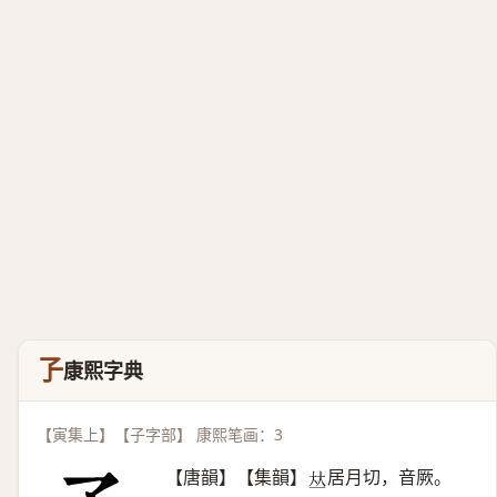
孒
康熙字典
【寅集上】【子字部】 康熙笔画：3
【唐韻】【集韻】
居月切，音厥。
𠀤