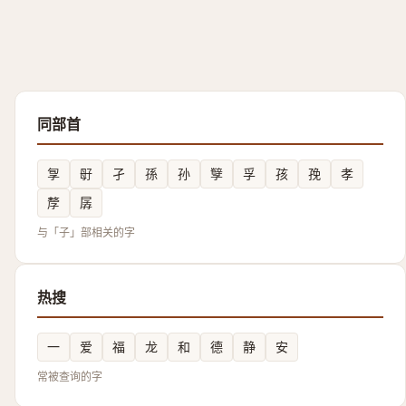
同部首
㝁
㝀
孑
孫
孙
孼
孚
孩
㝃
孝
孷
孱
与「子」部相关的字
热搜
一
爱
福
龙
和
德
静
安
常被查询的字