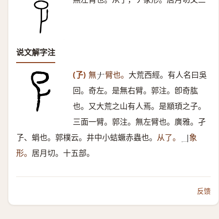
说文解字注
(孒)
無
臂也。
大荒西經。有人名曰吳
𠂇
回。奇左。是無右臂。郭注。卽奇肱
也。又大荒之山有人焉。是顓頊之子。
三面一臂。郭注。無左臂也。廣雅。孑
孒、蜎也。郭樸云。井中小蛣蟩赤蟲也。
从了。
象
𠃎
形。
居月切。十五部。
反馈