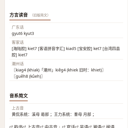
方言读音
（旧版简文）
广东话
gyut6 kyut3
客家话
[海陆腔] kiet7 [客语拼音字汇] kiad5 [宝安腔] ket7 [台湾四县
腔] kiet7
潮州话
〖kiag4 (khiak)「潮州」kiêg4 (khiek 旧时：khiet)〗
〖guêh8 (kûeh)〗
音系简文
上古音
黄侃系统：溪母 曷部 ；王力系统：羣母 月部 ；
韵书
上古音
中古音
官话
吴语
湘语
闽语
|