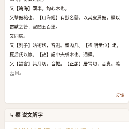
又【篇海】橜車，鉤心木也。
又擊鼓槌也。【山海經】有獸名夔，以其皮爲鼓，橛以
雷獸之管，聲聞五百里。
又同嶡。
又【列子】姑衞切，音劌。盛肉几。【禮·明堂位】俎，
夏后氏以嶡。【註】謂中央橫木也。通橛。
又【韻會】其月切，音掘。【正韻】居胃切，音貴。義
同。
𠀤
反馈
↳ 橜 说文解字