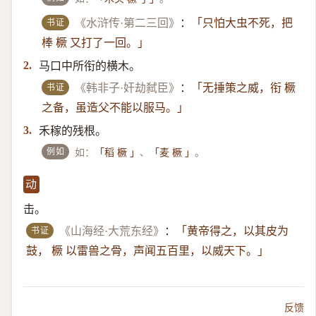
书证
《水浒传·第二三回》
：
「只怕大虫不死，把
棒 橛 又打了一回。」
马口中所衔的横木。
2.
书证
《韩非子·奸劫弑臣》
：
「无捶策之威，衔 橛
之备，虽造父不能以服马。」
禾稼的残根。
3.
例如
如：
、
。
「稻 橛 」
「麦 橛 」
动
击。
书证
《山海经·大荒东经》
：
「黄帝得之，以其皮为
鼓， 橛 以雷兽之骨，声闻五百里，以威天下。」
反馈