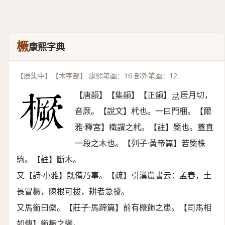
橛
康熙字典
【辰集中】【木字部】 康熙笔画：16 部外笔画：12
【唐韻】【集韻】【正韻】
居月切，
𠀤
音厥。【說文】杙也。一曰門梱。【爾
雅·釋宮】樴謂之杙。【註】橜也。蓋直
一段之木也。【列子·黃帝篇】若橜株
駒。【註】斷木。
又【詩·小雅】旣備乃事。【疏】引漢農書云：孟春，土
長冒橛，陳根可拔，耕者急發。
又馬銜曰橜。【莊子·馬蹄篇】前有橛飾之患。【司馬相
如傳】銜橛之變。