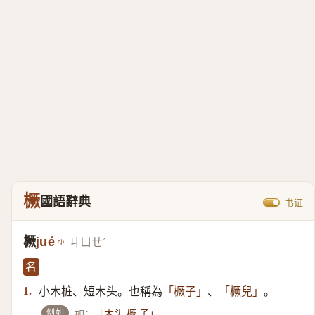
橛
國語辭典
书证
橛
jué
ㄐㄩㄝˊ
名
小木桩、短木头。也稱為
、
。
1.
「橛子」
「橛兒」
例如
如：
。
「木头 橛 子」