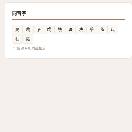
同音字
劂
㸕
孒
蹻
訣
玦
决
氒
傕
疦
㹟
蕨
与 橛 读音相同或相近