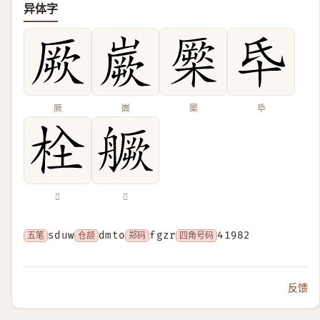
异体字
厥
嶡
橜
氒
𣐍
𦪘
五笔
sduw
仓颉
dmto
郑码
fgzr
四角号码
41982
反馈