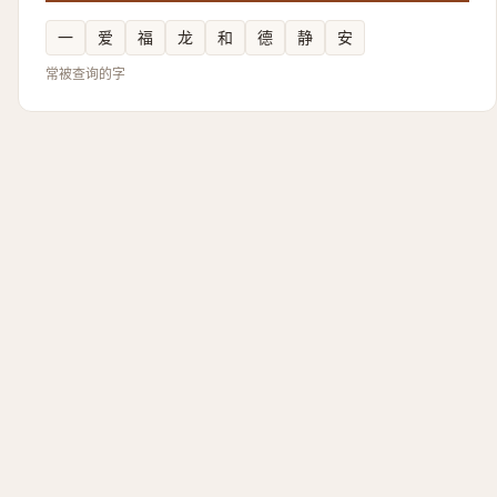
一
爱
福
龙
和
德
静
安
常被查询的字