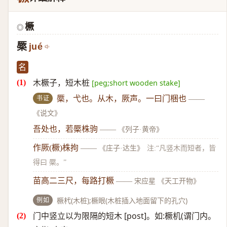
橛
◎
橜
jué
名
木橛子，短木桩
[peg;short wooden stake]
书证
橜，弋也。从木，厥声。一曰门梱也
——
《说文》
吾处也，若橜株驹
——
《列子·黄帝》
作厥(橛)株拘
——
《庄子·达生》
注:“凡竖木而短者，皆
得曰 橜。”
苗高二三尺，每路打橛
——
宋应星 《天工开物》
例如
橛杙(木桩);橛眼(木桩插入地面留下的孔穴)
门中竖立以为限隔的短木 [post]。如:橛机(谓门内。