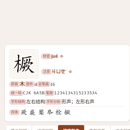
拼音
jué
注音
ㄐㄩㄝˊ
木
部首
部外
总笔画
4
16
统一码
CJK 6A5B
笔顺
1234134315233534
字形结构
字形分析
左右结构
形声；左形右声
异体