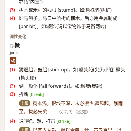
亦指“内室”)
树木或禾杆的残根 [stump]。如:橛株驹(树桩)
即马嚼子。马口中所衔的横木。后亦用金属制成
[bar bit]。如:橛饰(谓以宝物饰于马衔两端)
词性变化
橛
◎
jué
动
犹翘起，鼓起 [stick up]。如:橛头船(尖头小船);橛头
(橛头船)
倒，颠仆 [fall forwards]。如:橛痿(痿蹶)
折断
[break]
书证
树本浅，根垓不深，未必橛也;飘风起，暴雨
至，拔必先矣
——
汉·刘向 《说苑》
通“撅”。敲，打击
[strike]
书证
以其皮为鼓，橛以雷兽之骨，声五百里，以