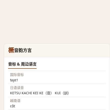
橛
音韵方言
音标 & 周边语言
国际音标
tɕyɛ˧˥
日语读音
KETSU KACHI KEI KE（音） KUI（訓）
越南语
cột