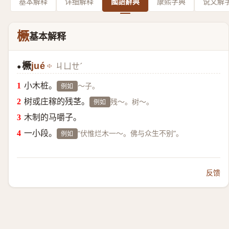
基本解释
详细解释
國語辭典
康熙字典
说文解
橛
基本解释
橛
jué
ㄐㄩㄝˊ
●
小木桩。
～子。
例如
树或庄稼的残茎。
残～。树～。
例如
木制的马嚼子。
一小段。
“伏惟烂木一～。佛与众生不别”。
例如
反馈