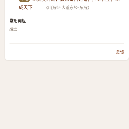
咸天下
——
《山海经·大荒东经·东海》
常用词组
橛子
反馈