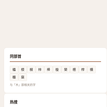
同部首
櫑
㮕
橮
㭋
棒
㯀
榮
檧
榟
櫄
欛
椉
与「木」部相关的字
热搜