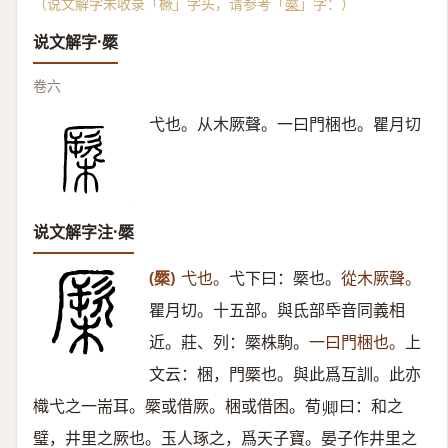
（说文解字未收录「橛」字头，请参考「
橜
」字：）
说文解字·橜
卷六
弋也。从木厥聲。一曰門梱也。瞿月切
说文解字注·橜
(橜)
弋也。
弋下曰：橜也。
從木厥聲。
瞿月切。十五部。與氐部氒音同義相
近。莊、列：橜株駒。
一曰門梱也。
上
文云：梱，門橜也。與此爲互訓。此亦
樴弋之一耑耳。橜或借厥。梱或借困。荀
曰：和之
𠨞
璧，井里之厥也。玉人琢之，爲天子寶。晏子作井里之