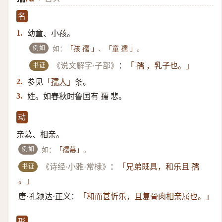
名
幼童、小孩。
1.
例如
如：
、
。
「孩 孺 」
「童 孺 」
书证
《说文解字·子部》
：
「 孺 ，乳子也。」
参见
条。
2.
「
孺人
」
姓。如春秋时鲁国有 孺 悲。
3.
动
亲慕、相亲。
例如
如：
。
「孺慕」
书证
《诗经·小雅·常棣》
：
「兄弟既具，和乐且 孺
。」
唐·孔颖达·正义：
「和而甚忻乐，且复骨肉相亲属也。」
形