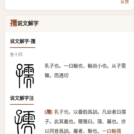
反馈
孺
说文解字
说文解字·孺
卷十四
乳子也。一曰輸也，輸尚小也。从子需
聲。而遇切
说文解字注
(孺)
乳子也。
以曡韵爲訓。凡幼者曰孺
子。此其義也。爾雅曰。孺、屬也。亦
以同音爲訓。屬者、聯也。
一曰輸孺