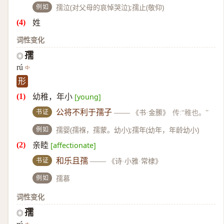
例如
孺泣(对父母的哀悼哭泣);孺止(敬仰)
姓
词性变化
孺
◎
rú
形
幼稚，年小
[young]
书证
公将不利于孺子
——
《书·金縢》
传:“稚也。”
例如
孺婴(孺褓，孺蒙。幼小);孺年(幼年，年龄幼小)
亲睦
[affectionate]
书证
和乐且孺
——
《诗·小雅·常棣》
例如
孺慕
词性变化
孺
◎