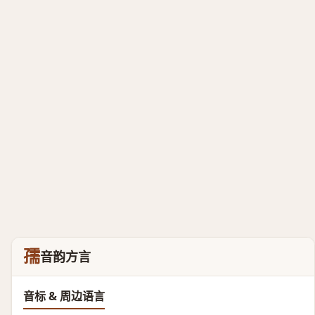
孺
音韵方言
音标 & 周边语言