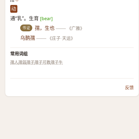
rú
动
通“乳”。生育
[bear]
书证
孺，生也
——
《广雅》
乌鹊孺
——
《庄子·天运》
常用词组
孺人
孺弱
孺子
孺子可教
孺子牛
反馈