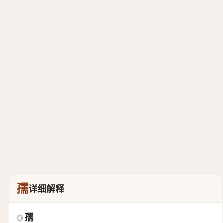
孺
详细解释
孺
◎