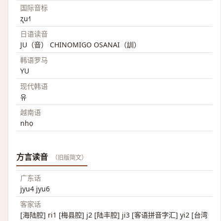
国际音标
ʐu˧˥
日语读音
JU（音） CHINOMIGO OSANAI（訓）
韩语罗马
YU
现代韩语
유
越南语
nhọ
方言读音
（旧版简文）
广东话
jyu4 jyu6
客家话
[海陆腔] ri1 [梅县腔] j2 [陆丰腔] ji3 [客语拼音字汇] yi2 [台湾