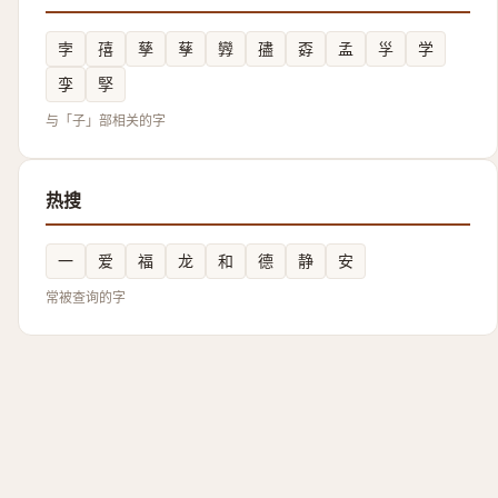
孛
㝆
孳
孶
㝈
孻
孬
孟
㜽
学
孪
孯
与「子」部相关的字
热搜
一
爱
福
龙
和
德
静
安
常被查询的字