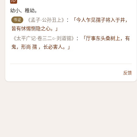
幼小、稚幼。
书证
《孟子·公孙丑上》
：
「今人乍见孺子将入于井，
皆有怵惕恻隐之心。」
《太平广记·卷三二○·刘道锡》
：
「厅事东头桑树上，有
鬼，形尚 孺 ，长必害人。」
反馈