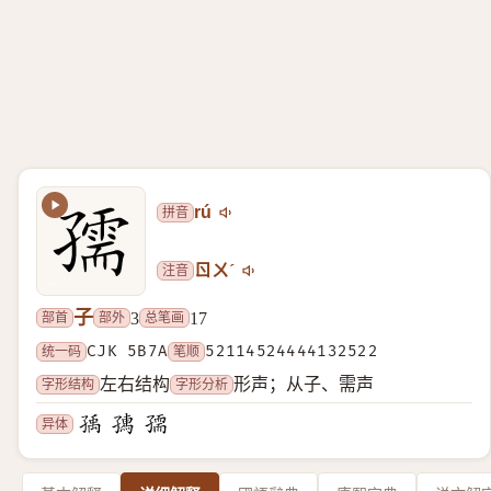
拼音
rú
注音
ㄖㄨˊ
子
部首
部外
总笔画
3
17
统一码
CJK 5B7A
笔顺
52114524444132522
字形结构
字形分析
左右结构
形声；从子、需声
异体