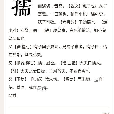
而遇切，音茹。【說文】乳子也。从子
需聲。一曰輸也，輸尚小也。徐引史，
孺子可敎。【六書故】子幼弱也。【詩·
小雅】和樂且孺。【註】親慕意，言兄弟歡洽，如小兒
慕父母也。
又【禮·檀弓】有子與子游立，見孺子慕者，有子曰：情
在於斯，其是也夫。
又【爾雅·釋言】孺，屬也。【禮·曲禮】大夫曰孺人。
【註】大夫之妻曰孺，言屬於夫，不敢自專也。
又【玉篇】【集韻】汝朱切。【類篇】而朱切，
音
𠀤
儒。義同。或作
。
𡦗
𡦘
又姓。