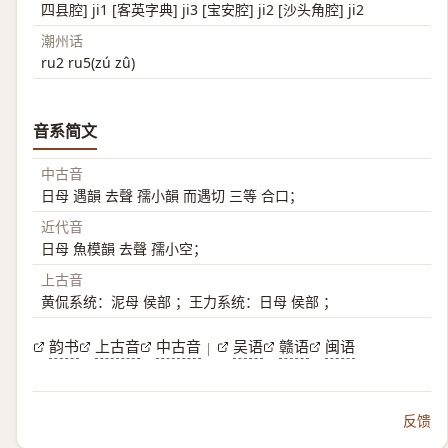
四县腔] ji1 [客英字典] ji3 [宝安腔] ji2 [沙头角腔] ji2
潮州话
ru2 ru5(zú zû)
音系简文
中古音
日母 遇韻 去聲 孺小韻 而遇切 三等 合口；
近代音
日母 魚模韻 去聲 孺小空；
上古音
黄侃系统：泥母 侯部 ；王力系统：日母 侯部 ；
韵书
上古音
中古音
吴语
赣语
闽语
|
反馈