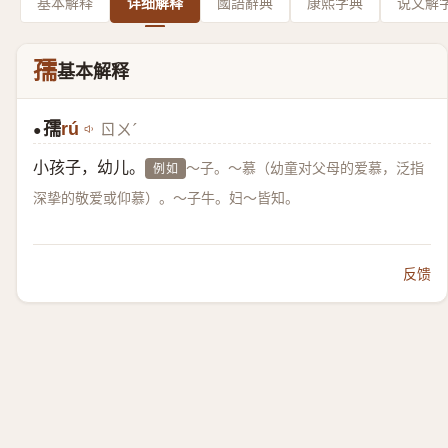
基本解释
详细解释
國語辭典
康熙字典
说文解
孺
基本解释
孺
rú
ㄖㄨˊ
●
小孩子，幼儿。
～子。～慕（幼童对父母的爱慕，泛指
例如
深挚的敬爱或仰慕）。～子牛。妇～皆知。
反馈