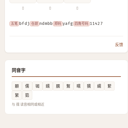
𡥶
𡦗
𡦘
五笔
bfdj
仓颉
ndmbb
郑码
yafg
四角号码
11427
反馈
同音字
䫱
儒
铷
嬬
臑
鴽
曘
獳
繻
蕠
䋈
筎
与 孺 读音相同或相近