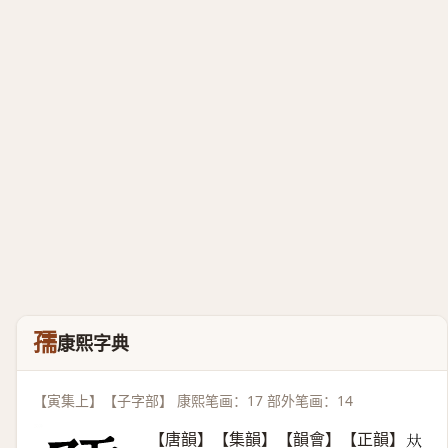
孺
康熙字典
【寅集上】【子字部】 康熙笔画：17 部外笔画：14
【唐韻】【集韻】【韻會】【正韻】
𠀤