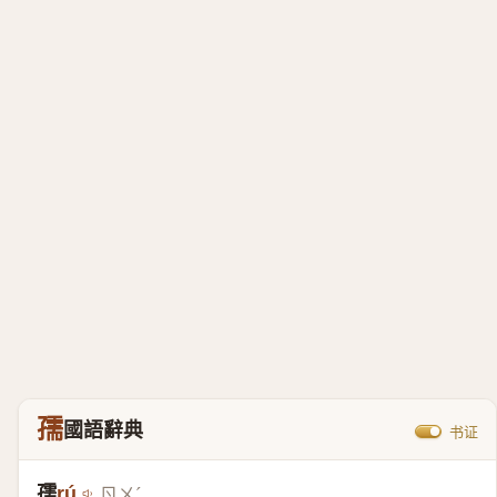
孺
國語辭典
书证
孺
rú
ㄖㄨˊ