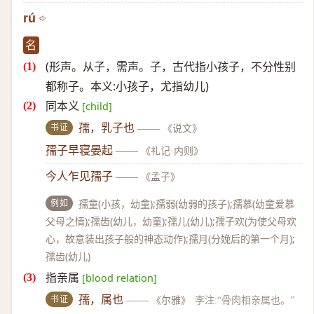
rú
名
(形声。从子，需声。子，古代指小孩子，不分性别
都称子。本义:小孩子，尤指幼儿)
同本义
[child]
书证
孺，乳子也
——
《说文》
孺子早寝晏起
——
《礼记·内则》
今人乍见孺子
——
《孟子》
例如
孺童(小孩，幼童);孺弱(幼弱的孩子);孺慕(幼童爱慕
父母之情);孺齿(幼儿，幼童);孺儿(幼儿);孺子欢(为使父母欢
心，故意装出孩子般的神态动作);孺月(分娩后的第一个月);
孺齿(幼儿)
指亲属
[blood relation]
书证
孺，属也
——
《尔雅》
李注:“骨肉相亲属也。”