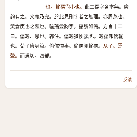
也。輸孺尙小也。
此二孺字各本無。廣
韵有之。文義乃完。於此見刪字者之無理。亦周燕也、
黃倉庚也之類也。輸孺曡韵字。孺讀如儒。方言十二
曰。儒輸、愚也。郭注。儒輸猶愞
也。輸孺卽儒輸
𨕖
也。荀子修身篇。偷儒憚事。偷儒卽輸孺。
从子。需
聲。
而遇切。四部。
反馈