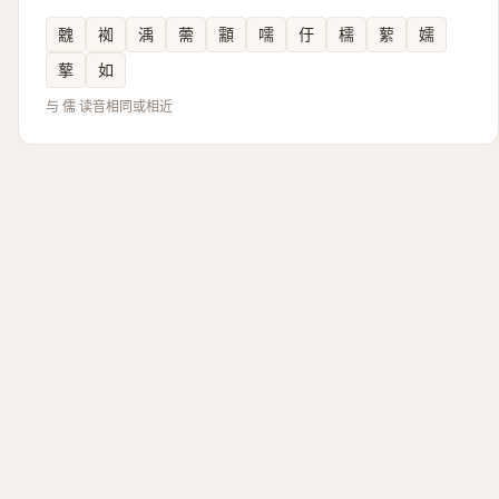
䰭
袽
渪
薷
顬
嚅
㐵
檽
蕠
嬬
蒘
如
与 儒 读音相同或相近