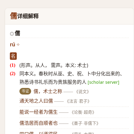
儒
详细解释
儒
◎
rú
名
(形声。从人， 需声。本义: 术士)
同本义。春秋时从巫、史、祝、卜中分化出来的、
熟悉诗书礼乐而为贵族服务的人
[scholar server]
书证
儒，术士之称
——
《说文》
通天地之人曰儒
——
《法言·君子》
能说一经者为儒生
——
《论衡·超奇》
儒浩居而自顺者也
——
《墨子·非儒下》