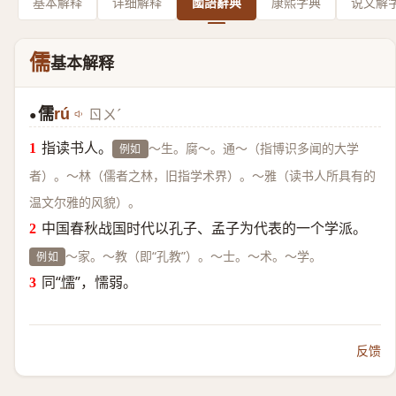
基本解释
详细解释
國語辭典
康熙字典
说文解
儒
基本解释
儒
rú
ㄖㄨˊ
●
指读书人。
～生。腐～。通～（指博识多闻的大学
例如
者）。～林（儒者之林，旧指学术界）。～雅（读书人所具有的
温文尔雅的风貌）。
中国春秋战国时代以孔子、孟子为代表的一个学派。
～家。～教（即“孔教”）。～士。～术。～学。
例如
同“
懦
”，懦弱。
反馈