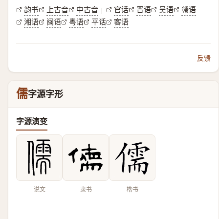
韵书
上古音
中古音
官话
晋语
吴语
赣语
|
湘语
闽语
粤语
平话
客语
反馈
儒
字源字形
字源演变
说文
隶书
楷书