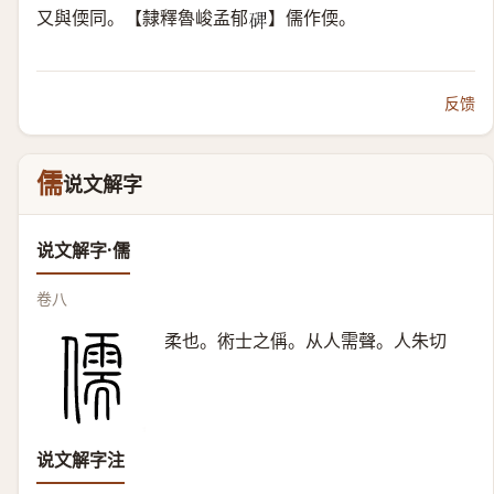
又與偄同。【隸釋魯峻孟郁
】儒作偄。
𥓓
反馈
儒
说文解字
说文解字·儒
卷八
柔也。術士之偁。从人需聲。人朱切
说文解字注