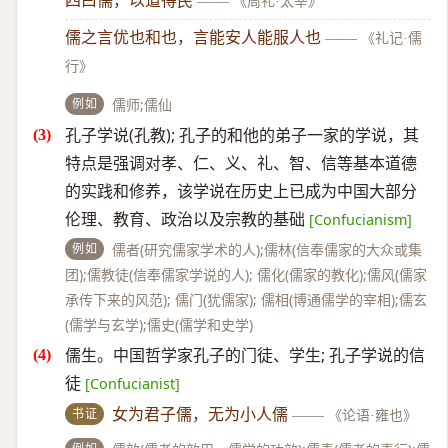
四曰儒，以道得民
——
《周礼·太宰》
儒之言优也和也，言能安人能服人也
——
《礼记·儒
行》
例如
儒师;儒仙
孔子学说(孔教); 孔子的和他的弟子一家的学说，其
特点是强调对孝、仁、义、礼、智、信等基本道德
的实践和修养，该学说在历史上已成为中国大部分
伦理、教育、政治以及宗教的基础
[Confucianism]
例如
儒者(研究儒家学术的人);儒林(信奉儒家的大众或集
团);儒教徒(信奉儒家学说的人); 儒化(儒家的教化);儒风(儒家
承传下来的风范); 儒门(犹儒家); 儒相(博通儒学的宰相);儒玄
(儒学与玄学);儒史(儒学和史学)
儒生。中国哲学家孔子的门徒、学生; 孔子学说的信
徒
[Confucianist]
书证
女为君子儒，无为小人儒
——
《论语·雍也》