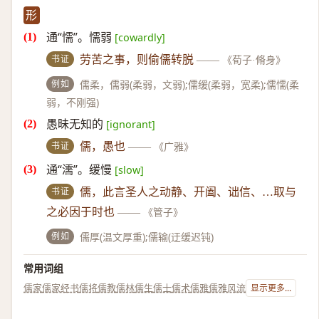
形
通“懦”。懦弱
[cowardly]
书证
劳苦之事，则偷儒转脱
——
《荀子·脩身》
例如
儒柔，儒弱(柔弱，文弱);儒缓(柔弱，宽柔);儒懦(柔
弱，不刚强)
愚昧无知的
[ignorant]
书证
儒，愚也
——
《广雅》
通“濡”。缓慢
[slow]
书证
儒，此言圣人之动静、开阖、诎信、…取与
之必因于时也
——
《管子》
例如
儒厚(温文厚重);儒输(迂缓迟钝)
常用词组
儒家
儒家经书
儒将
儒教
儒林
儒生
儒士
儒术
儒雅
儒雅风流
显示更多...