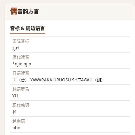
儒
音韵方言
音标 & 周边语言
国际音标
ʐu˧˥
唐代读音
*njio njio
日语读音
JU（音） YAWARAKA URUOSU SHITAGAU（訓）
韩语罗马
YU
现代韩语
유
越南语
nho