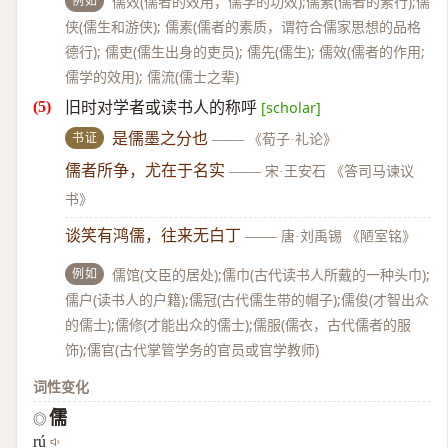
例如
儒效(儒者的效用，儒学的功效);儒素(儒者的素行);儒
侠(儒生和游侠); 儒素(儒者的素质，谓符合儒家思想的品格
德行); 儒吏(儒生出身的吏员); 儒先(儒生); 儒效(儒者的作用;
儒学的效用); 儒流(儒士之辈)
旧时对学者或读书人的称呼
[scholar]
书证
是儒墨之分也
——
《荀子·礼论》
儒者所争，尤在于名实
——
宋·王安石 《答司马谏议
书》
谈笑有鸿儒，往来无白丁
——
唐·刘禹锡 《陋室铭》
例如
儒馆(文臣的居处);儒巾(古代读书人所戴的一种头巾);
儒户(读书人的户籍);儒冠(古代儒生带的帽子);儒俊(才智出众
的儒士);儒修(才能出众的儒士);儒服(儒衣，古代儒者的服
饰);儒官(古代掌管学务的官员或官学教师)
词性变化
儒
◎
rú