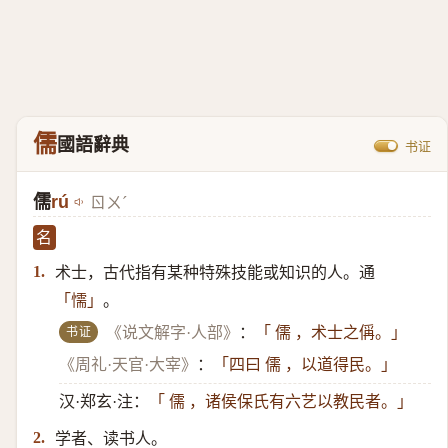
儒
國語辭典
书证
儒
rú
ㄖㄨˊ
名
术士，古代指有某种特殊技能或知识的人。通
1.
。
「懦」
书证
《说文解字·人部》
：
「 儒 ，术士之偁。」
《周礼·天官·大宰》
：
「四曰 儒 ，以道得民。」
汉·郑玄·注：
「 儒 ，诸侯保氏有六艺以教民者。」
学者、读书人。
2.