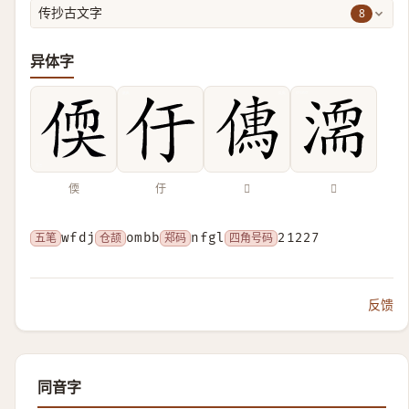
8
传抄古文字
异体字
偄
㐵
𠍶
𣽈
五笔
wfdj
仓颉
ombb
郑码
nfgl
四角号码
21227
反馈
同音字