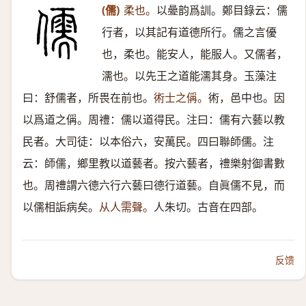
(儒)
柔也。
以㬪韵爲訓。鄭目錄云：儒
行者，以其記有道德所行。儒之言優
也，柔也。能安人，能服人。又儒者，
濡也。以先王之道能濡其身。玉藻注
曰：舒儒者，所畏在前也。
術士之偁。
術，邑中也。因
以爲道之偁。周禮：儒以道得民。注曰：儒有六藝以教
民者。大司徒：以本俗六，安萬民。四曰聯師儒。注
云：師儒，鄉里教以道藝者。按六藝者，禮樂射御書數
也。周禮謂六德六行六藝曰德行道藝。自眞儒不見，而
以儒相詬病矣。
从人需聲。
人朱切。古音在四部。
反馈