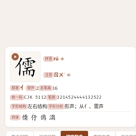
拼音
rú
注音
ㄖㄨˊ
亻
部首
部外
总笔画
2
16
统一码
CJK 5112
笔顺
3214524444132522
字形结构
字形分析
左右结构
形声；从亻、需声
异体