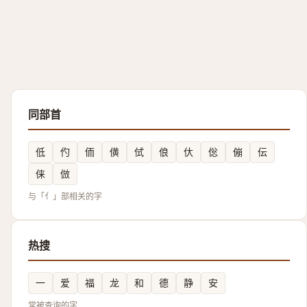
同部首
低
仢
侕
僙
侙
俍
㐲
倊
傰
伝
俫
倣
与「亻」部相关的字
热搜
一
爱
福
龙
和
德
静
安
常被查询的字