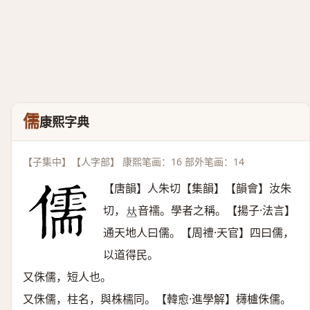
儒
康熙字典
【子集中】【人字部】 康熙笔画：16 部外笔画：14
【唐韻】人朱切【集韻】【韻會】汝朱
切，
音襦。學者之稱。【揚子·法言】
𠀤
通天地人曰儒。【周禮·天官】四曰儒，
以道得民。
又侏儒，短人也。
又侏儒，柱名，與株檽同。【韓愈·進學解】欂櫨侏儒。