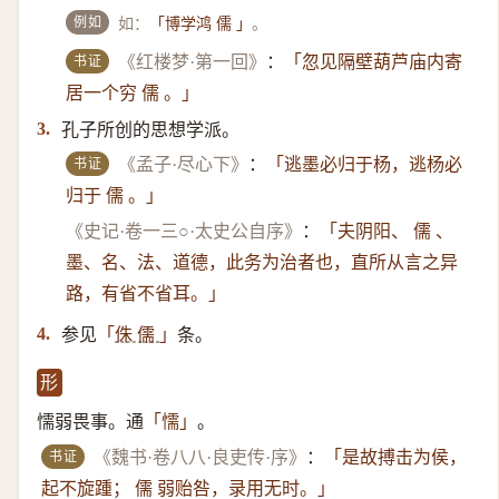
例如
如：
。
「博学鸿 儒 」
书证
《红楼梦·第一回》
：
「忽见隔壁葫芦庙内寄
居一个穷 儒 。」
孔子所创的思想学派。
3.
书证
《孟子·尽心下》
：
「逃墨必归于杨，逃杨必
归于 儒 。」
《史记·卷一三○·太史公自序》
：
「夫阴阳、 儒 、
墨、名、法、道德，此务为治者也，直所从言之异
路，有省不省耳。」
参见
条。
4.
「
侏 儒
」
形
懦弱畏事。通
。
「懦」
书证
《魏书·卷八八·良吏传·序》
：
「是故搏击为侯，
起不旋踵； 儒 弱贻咎，录用无时。」