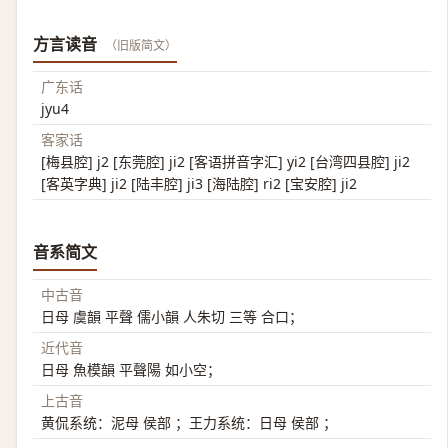
方言读音
（旧版简文）
广东话
jyu4
客家话
[梅县腔] j2 [东莞腔] ji2 [客语拼音字汇] yi2 [台湾四县腔] ji2
[客英字典] ji2 [陆丰腔] ji3 [海陆腔] ri2 [宝安腔] ji2
音系简文
中古音
日母 虞韻 平聲 儒小韻 人朱切 三等 合口；
近代音
日母 魚模韻 平聲陽 如小空；
上古音
黄侃系统：泥母 侯部 ；王力系统：日母 侯部 ；