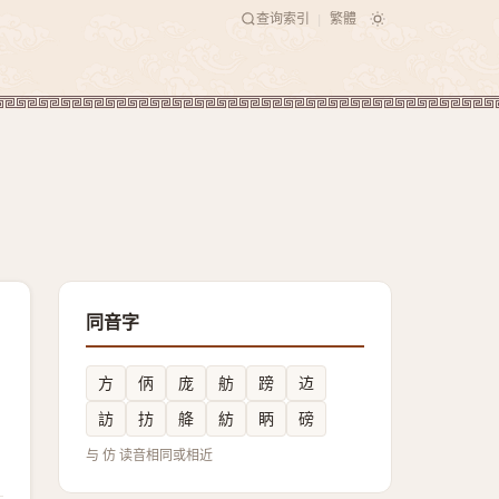
查询索引
繁體
|
同音字
方
㑂
庞
舫
䠙
䢍
訪
㧍
舽
紡
眪
磅
与 仿 读音相同或相近