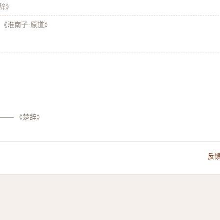
辞》
《淮南子·原道》
——
《楚辞》
反