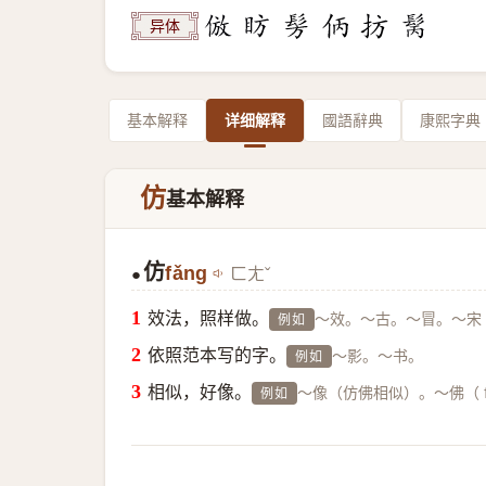
异体
基本解释
详细解释
國語辭典
康熙字典
仿
基本解释
仿
fǎng
ㄈㄤˇ
●
效法，照样做。
～效。～古。～冒。～宋
例如
依照范本写的字。
～影。～书。
例如
相似，好像。
～像（仿佛相似）。～佛（ 
例如