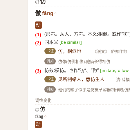
仿
◎
倣
fǎng
动
(形声。从人，方声。本义:相似。或作“彷”
同本义
[be similar]
书证
仿，相似也
——
《说文》
俗亦作倣
例如
仿像(仿佛相像);他俩长得相仿
仿效;模仿。也作“彷”、“倣”
[imitate;follow
书证
见所制蜡人，悉仿生人
——
清·薛
例如
他们的罐子似乎是仿皮革容器制作的;仿刻(
词性变化
仿
◎
fǎng
动