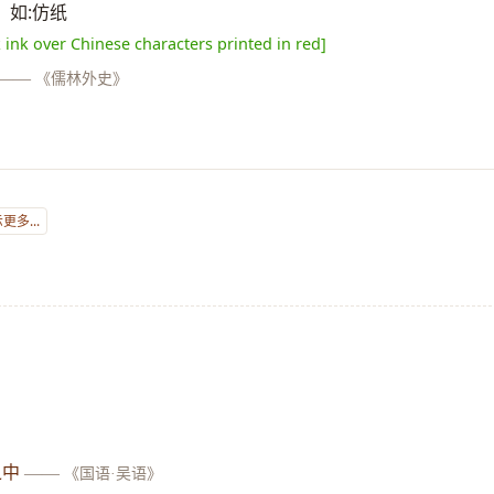
y]。如:仿纸
k ink over Chinese characters printed in red]
——
《儒林外史》
更多...
之中
——
《国语·吴语》