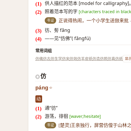
供人描红的范本 [model for calligraph
照着范本写的字
[characters traced in blac
书证
正说得热闹，一个小学生送倣来批
彷、髣 fǎng
——见“仿佛”( fǎngfú)
常用词组
仿佛
仿古
仿生学
仿宋
仿效
仿羊皮纸
仿造
仿照
仿真
仿纸
显示
仿
◎
páng
动
通“彷”
游荡，徘徊
[waver;hesitate]
书证
[楚灵]王亲独行，屏营仿偟于山林