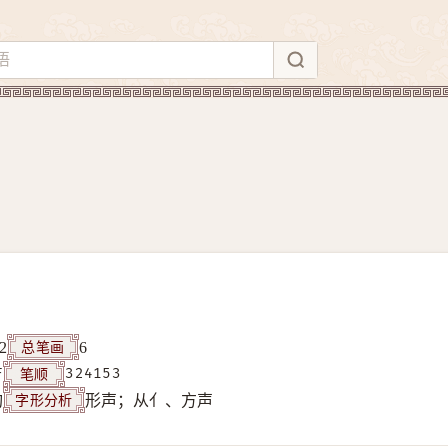
总笔画
2
6
笔顺
F
324153
字形分析
构
形声；从亻、方声