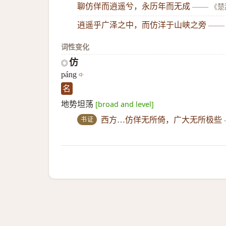
聊仿佯而逍遥兮，永历年而无成
——
《楚
逍遥乎广泽之中，而仿洋于山峡之旁
——
词性变化
仿
◎
páng
名
地势坦荡
[broad and level]
书证
西方…仿佯无所倚，广大无所极些