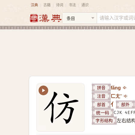
汉典
古籍
诗词
书法
通识
|
|
|
|
拼音
fǎng
注音
ㄈㄤˇ
部首
亻
部外
统一码
CJK 4EF
字形结构
左右结