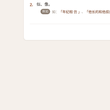
似、像。
2.
例如
如：
、
「年纪相 仿 」
「他长的和他叔