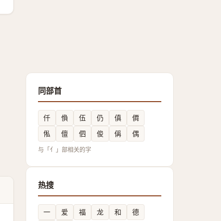
同部首
仟
偩
伍
仍
傎
僲
俬
儃
伵
俊
偁
偶
与「亻」部相关的字
热搜
一
爱
福
龙
和
德