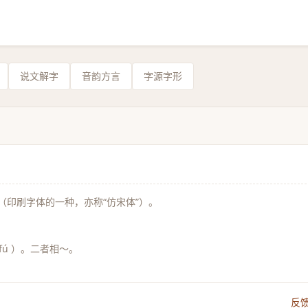
说文解字
音韵方言
字源字形
（印刷字体的一种，亦称“仿宋体”）。
fú ）。二者相～。
反