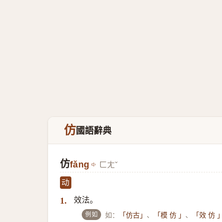
仿
國語辭典
仿
fǎng
ㄈㄤˇ
动
效法。
1.
例如
如：
、
、
「仿古」
「模 仿 」
「效 仿 