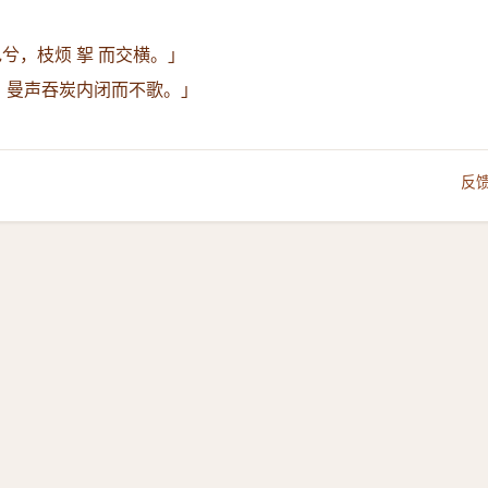
兮，枝烦 挐 而交横。」
容，曼声吞炭内闭而不歌。」
反