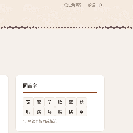
查询索引
繁體
|
同音字
茹
鴑
侞
嗱
蒘
繻
吺
孺
鴽
臑
儒
帤
与 挐 读音相同或相近