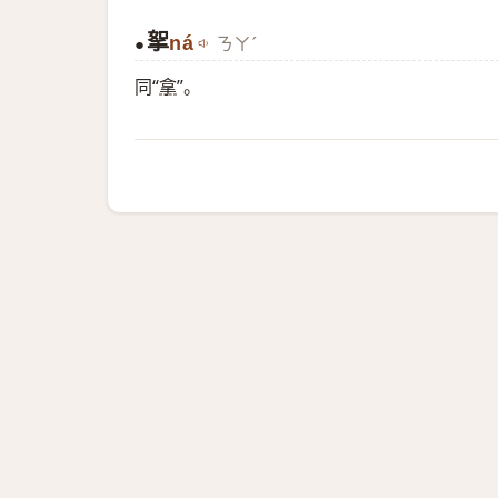
挐
ná
ㄋㄚˊ
●
同“
拿
”。