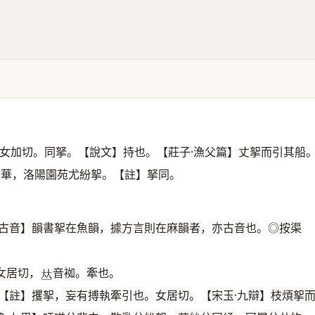
女加切。同拏。【說文】持也。【莊子·漁父篇】丈挐而引其船
奢華，洛陽園苑尤紛挐。【註】拏同。
注古音】韻書挐在魚韻，據方言則在麻韻者，亦古音也。◎按渠
女居切，
音袽。牽也。
𠀤
【註】攫挐，妄有搏執牽引也。女居切。【宋玉·九辯】枝煩挐