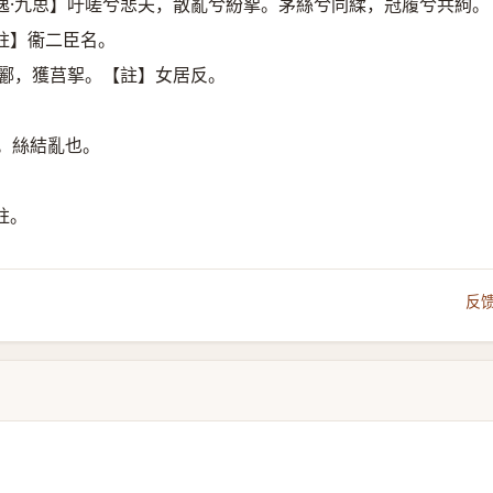
逸·九思】吁嗟兮悲夫，散亂兮紛挐。茅絲兮同䋴，冠履兮共絇。
註】衞二臣名。
于酈，獲莒挐。【註】女居反。
。絲結亂也。
註。
反