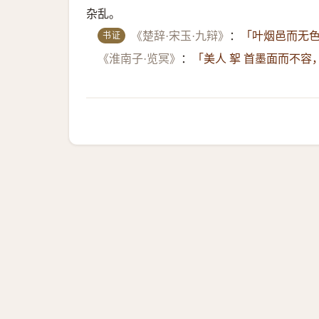
杂乱。
书证
《楚辞·宋玉·九辩》
：
「叶烟邑而无色
《淮南子·览冥》
：
「美人 挐 首墨面而不