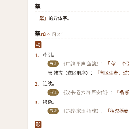
挐
的异体字。
「
拏
」
挐
rú
ㄖㄨˊ
动
牵引。
1.
书证
《广韵·平声·鱼韵》
：
「 挐 ，牵
唐·韩愈〈送区册序〉：
「有区生者，誓
连续。
2.
书证
《汉书·卷六四·严安传》
：
「祸 
掺杂。
3.
书证
《楚辞·宋玉·招魂》
：
「稻粢穱麦
形