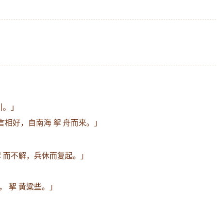
引。」
言相好，自南海 挐 舟而来。」
挐 而不解，兵休而复起。」
， 挐 黄粱些。」