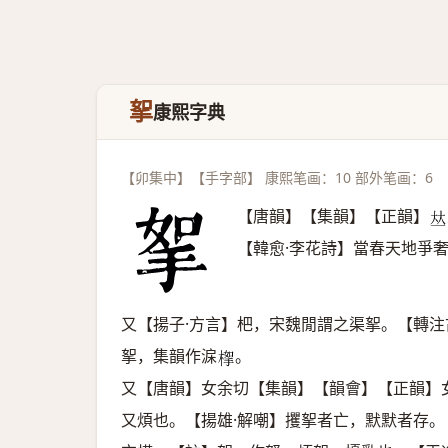
挐
康熙字典
【卯集中】【手字部】 康熙笔画：10 部外笔画：6
【唐韻】【集韻】【正韻】
𠀤
【韓愈·李花詩】當春天地爭
又【揚子·方言】杷，宋魏閒謂之渠挐。【轉
挐，集韻作淭
。
𣖹
又【唐韻】女余切【集韻】【韻會】【正韻】
又煩也。【揚雄·解嘲】攫挐者亡，默默者存。