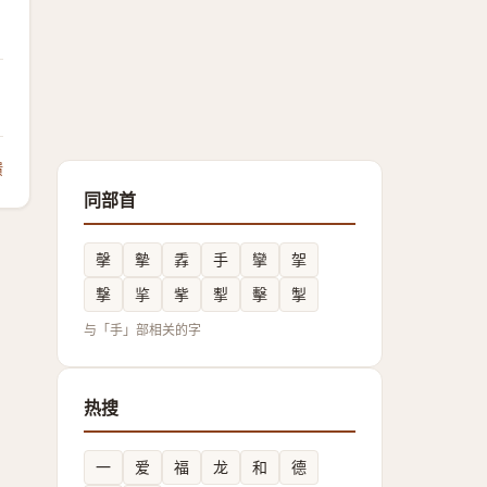
馈
同部首
撀
摰
掱
手
攣
㧝
撃
㧛
㧘
揧
擊
掣
与「手」部相关的字
热搜
一
爱
福
龙
和
德