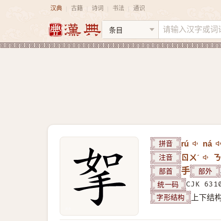
汉典
古籍
诗词
书法
通识
|
|
|
|
拼音
rú
ná
注音
ㄖㄨˊ
ㄋ
部首
手
部外
统一码
CJK 631
字形结构
上下结