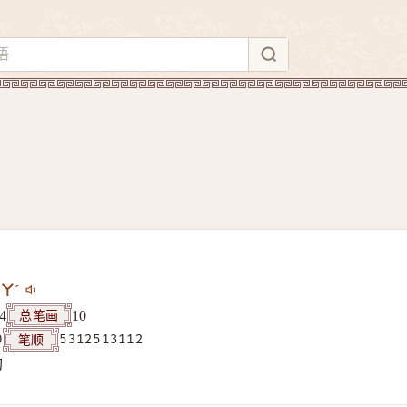
ㄚˊ
总笔画
4
10
笔顺
0
5312513112
构