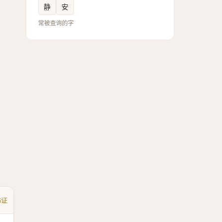
静
安
常被查询的字
书证