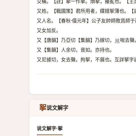
交橫。【註】挐一作拏。煩挐，擾亂也。【王
又姓。【戰國策】君所用者，緤錯挐薄也。【
又人名。【春秋·僖元年】公子友帥師敗莒師
又女加反。
又【唐韻】乃亞切【集韻】乃嫁切，
呶去聲
𠀤
又【集韻】人余切，音如。亦持也。
又尼據切，女去聲。拘挐，不展也。互詳拏字
挐
说文解字
说文解字·挐