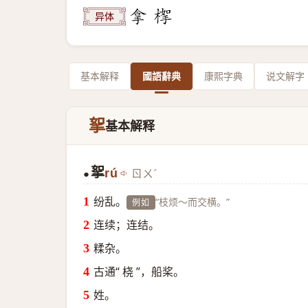
异体
基本解释
國語辭典
康熙字典
说文解字
挐
基本解释
挐
rú
ㄖㄨˊ
●
纷乱。
“枝烦～而交横。”
例如
连续；连结。
糅杂。
古通“ 桡 ”，船桨。
姓。