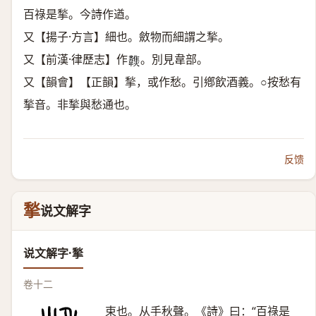
百祿是揫。今詩作遒。
又【揚子·方言】細也。斂物而細謂之揫。
又【前漢·律歷志】作
。別見韋部。
𩏶
又【韻會】【正韻】揫，或作愁。引鄕飲酒義。○按愁有
揫音。非揫與愁通也。
反馈
揫
说文解字
说文解字·揫
卷十二
束也。从手秋聲。《詩》曰：“百祿是