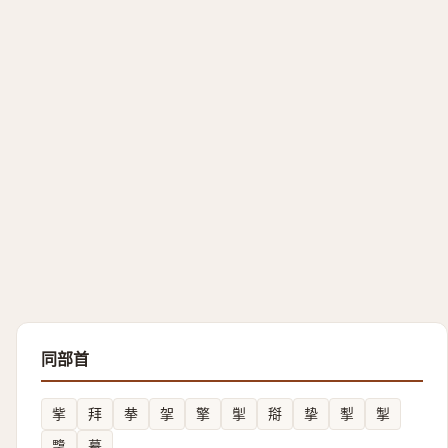
同部首
㧘
拜
拲
㧝
擎
揱
搿
挚
揧
掣
㨼
摹