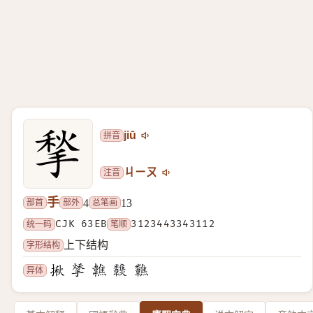
拼音
jiū
注音
ㄐㄧㄡ
手
部首
部外
总笔画
4
13
统一码
CJK 63EB
笔顺
3123443343112
字形结构
上下结构
异体