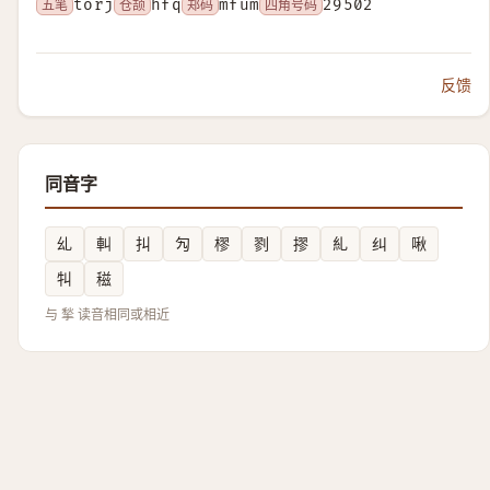
五笔
torj
仓颉
hfq
郑码
mfum
四角号码
29502
反馈
同音字
乣
䡂
㧃
勼
樛
剹
摎
糺
纠
啾
㸨
稵
与 揫 读音相同或相近