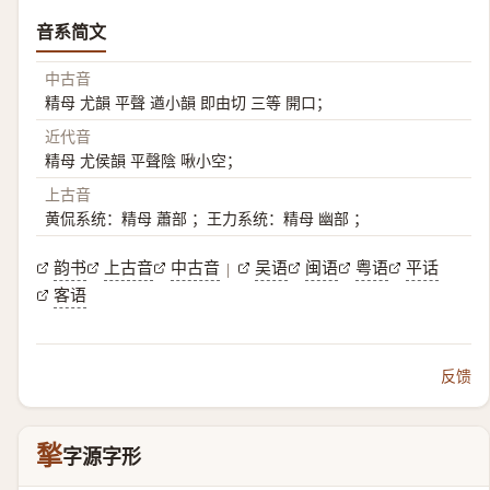
音系简文
中古音
精母 尤韻 平聲 遒小韻 即由切 三等 開口；
近代音
精母 尤侯韻 平聲陰 啾小空；
上古音
黄侃系统：精母 蕭部 ；王力系统：精母 幽部 ；
韵书
上古音
中古音
吴语
闽语
粤语
平话
|
客语
反馈
揫
字源字形