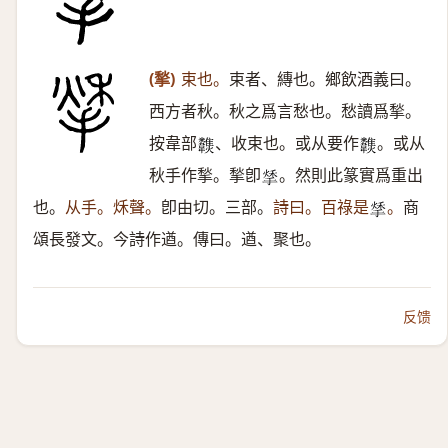
(揫)
束也。
束者、縳也。鄉飲酒義曰。
西方者秋。秋之爲言愁也。愁讀爲揫。
按韋部
、收束也。或从要作
。或从
𩏶
𩏶
秋手作揫。揫卽
。然則此篆實爲重出
𢱀
也。
从手。秌聲。
卽由切。三部。
詩曰。百祿是
。
商
𢱀
頌長發文。今詩作遒。傳曰。遒、聚也。
反馈