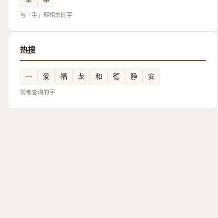
与「手」部相关的字
热搜
一
爱
福
龙
和
德
静
安
常被查询的字