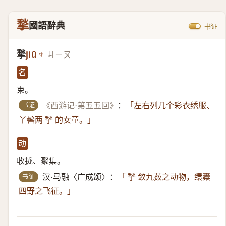
揫
國語辭典
书证
揫
jiū
ㄐㄧㄡ
名
束。
书证
《西游记·第五五回》
：
「左右列几个彩衣绣服、
丫髻两 揫 的女童。」
动
收拢、聚集。
书证
汉·马融〈广成颂〉：
「 揫 敛九薮之动物，缳橐
四野之飞征。」