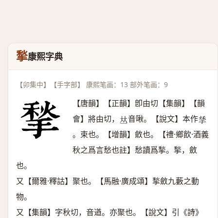
揫
康熙字典
【卯集中】【手字部】 康熙笔画：13 部外笔画：9
【唐韻】【正韻】卽由切【集韻】【韻
會】將由切，
音啾。【說文】本作
𠀤
𢱀
。束也。【增韻】斂也。【禮·鄉飲·酒義
秋之爲言愁也註】愁讀爲揫。揫，斂
也。
又【爾雅·釋詁】聚也。【馬融·廣成頌】揫斂九藪之動
物。
又【集韻】字秋切，音遒。亦聚也。【說文】引《詩》