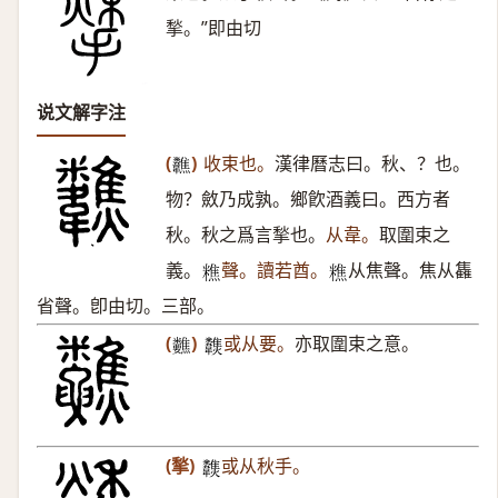
揫。”即由切
说文解字注
(
)
收束也。
漢律曆志曰。秋、？也。
𩏷
物？斂乃成孰。鄉飮酒義曰。西方者
秋。秋之爲言揫也。
从韋。
取圍束之
義。
聲。讀若酋。
从焦聲。焦从雥
𥼚
𥼚
省聲。卽由切。三部。
(
)
或从要。
亦取圍束之意。
𥾀
𩏶
(揫)
或从秋手。
𩏶