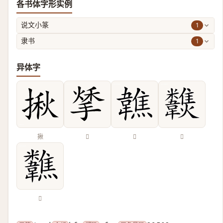
各书体字形实例
1
说文小篆
1
隶书
异体字
揪
𢱀
𩏢
𩏶
𩏷