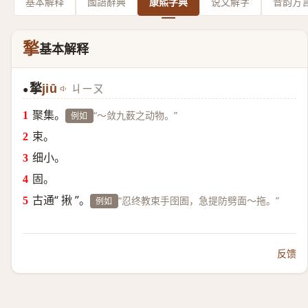
基本解释
國語辭典
康熙字典
说文解字
音韵方
揫
基本解释
揫
jiū
ㄐㄧㄡ
●
聚集。
“～敛九薮之动物。”
例如
束。
细小。
固。
古通“ 揪 ”。
“忍终教束手囹圄，急提防劈面～拖。”
例如
反馈