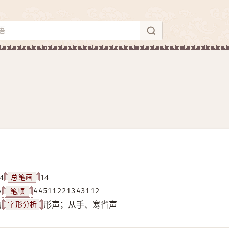
总笔画
4
14
笔顺
4
44511221343112
字形分析
构
形声；从手、寒省声