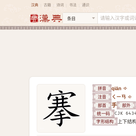
汉典
古籍
诗词
书法
通识
|
|
|
|
拼音
qiān
注音
ㄑㄧㄢ
部首
手
部外
统一码
CJK 643
字形结构
上下结