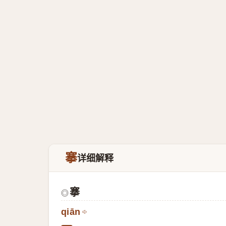
搴
详细解释
搴
◎
qiān