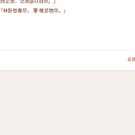
朱帏而正坐，泛清瑟以自欣。」
「林卧愁春尽， 搴 帷览物华。」
反