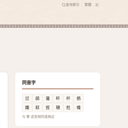
查询索引
繁體
|
同音字
愆
鹐
䉦
䀒
杄
拪
鑯
臤
挳
韆
兛
㡨
与 搴 读音相同或相近