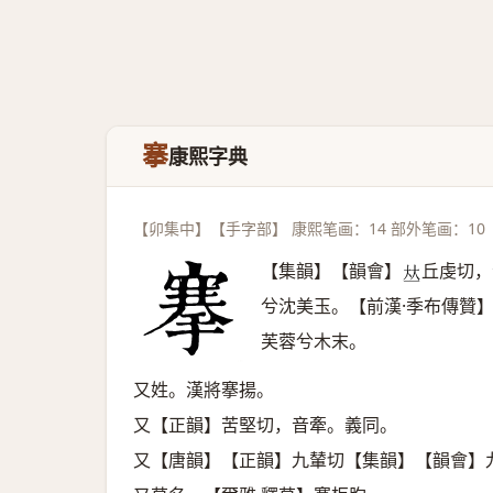
搴
康熙字典
【卯集中】【手字部】 康熙笔画：14 部外笔画：10
【集韻】【韻會】
丘虔切，
𠀤
兮沈美玉。【前漢·季布傳贊
芙蓉兮木末。
又姓。漢將搴揚。
又【正韻】苦堅切，音牽。義同。
又【唐韻】【正韻】九輦切【集韻】【韻會】