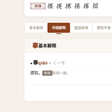
异体
基本解释
详细解释
國語辭典
康熙字典
搴
基本解释
搴
qiān
ㄑㄧㄢ
●
拔取。
斩将～旗。
例如