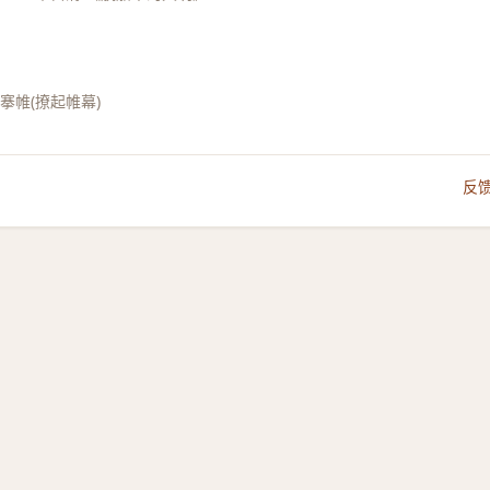
;搴帷(撩起帷幕)
反