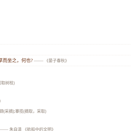
草而坐之，何也?
——
《晏子春秋》
拔取树枝)
》
搴撷(采摘);搴揽(摘取，采取)
——
朱自清 《航船中的文明》