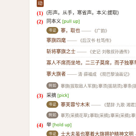
动
(形声。从手，寒省声。本义:拔取)
同本义
[pull up]
书证
搴，取也
——
《广韵》
搴旗四麾
——
《后汉书·杜笃传》
斩将搴旗之士
——
《史记·刘敬叔孙通传》
寡人不席而坐地，二三子莫席，而子独搴
搴大旗者
——
清·薛福成 《观巴黎油画记》
例如
搴旗(拔取敌人军旗);搴须(拔胡须);搴条(
采摘
[pick]
书证
搴芙蓉兮木末
——
《楚辞·九歌·湘君
例如
搴芳(采摘花草);搴取(采摘);搴采(采摘);
举
[hold up]
书证
士大夫虽也搴着大旗拥护精神文明