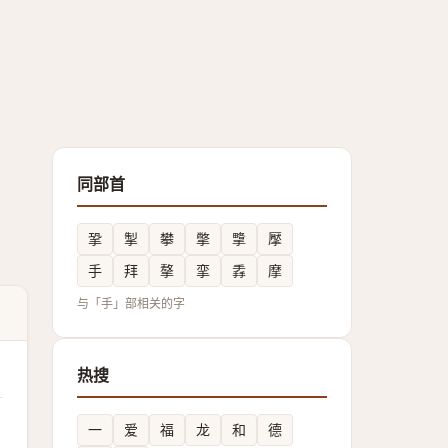
同部首
㧬
掣
攀
撆
㨼
擪
手
拜
摮
挛
掱
摩
与「手」部相关的字
热搜
一
爱
福
龙
和
德