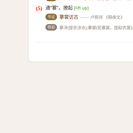
通“褰”。撩起
[lift up]
书证
搴裳访古
——
卢照邻 《释疾文》
例如
搴涉(提衣涉水);搴裳(犹褰裳。提起衣裳)