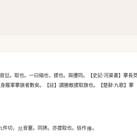
音愆。取也。一曰縮也，拔也。與攓同。【史記·河渠書】搴長
】身履軍搴旗者數矣。【註】謂勝敵拔取旗也。【楚辭·九歌】搴
九件切，
音蹇。同㩃。亦拔取也。俗作
。
𠀤
𢷘