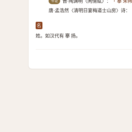
书证
晋·陶渊明〈闲情赋〉：
「 搴 
唐·孟浩然〈清明日宴梅道士山房〉诗：
名
姓。如汉代有 搴 扬。