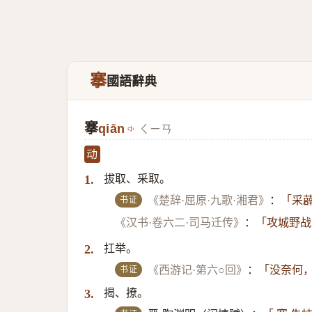
搴
國語辭典
搴
qiān
ㄑㄧㄢ
动
拔取、采取。
1.
书证
《楚辞·屈原·九歌·湘君》
：
「采薜
《汉书·卷六二·司马迁传》
：
「攻城野战
扛举。
2.
书证
《西游记·第六○回》
：
「没奈何，
揭、撩。
3.