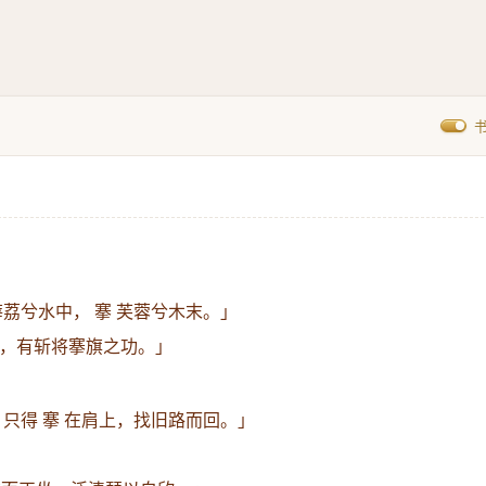
荔兮水中， 搴 芙蓉兮木末。」
，有斩将搴旗之功。」
只得 搴 在肩上，找旧路而回。」