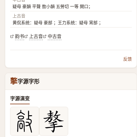
疑母 豪韻 平聲 敖小韻 五勞切 一等 開口；
上古音
黄侃系统：疑母 豪部 ；王力系统：疑母 宵部 ；
韵书
上古音
中古音
反馈
摮
字源字形
字源演变