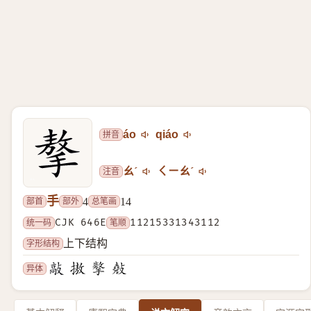
拼音
áo
qiáo
注音
ㄠˊ
ㄑㄧㄠˊ
手
部首
部外
总笔画
4
14
统一码
CJK 646E
笔顺
11215331343112
字形结构
上下结构
异体