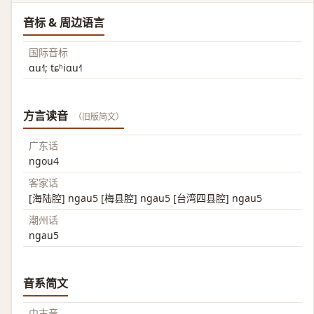
音标 & 周边语言
国际音标
ɑu˧˥; tɕʰiɑu˧˥
方言读音
（旧版简文）
广东话
ngou4
客家话
[海陆腔] ngau5 [梅县腔] ngau5 [台湾四县腔] ngau5
潮州话
ngau5
音系简文
中古音