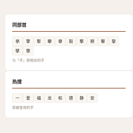
同部首
挙
擎
㨻
攀
擧
㨌
撉
掰
擊
㧳
擘
撆
与「手」部相关的字
热搜
一
爱
福
龙
和
德
静
安
常被查询的字