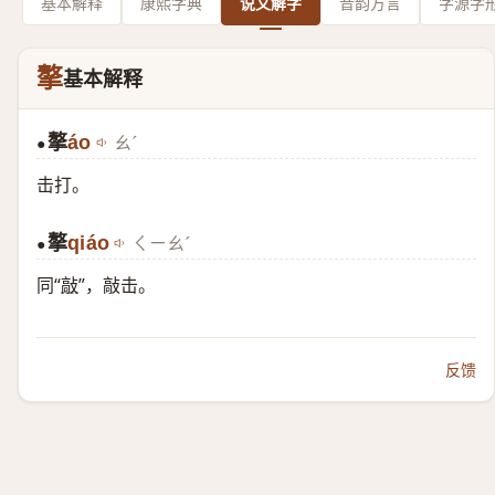
基本解释
康熙字典
说文解字
音韵方言
字源字
摮
基本解释
摮
áo
ㄠˊ
●
击打。
摮
qiáo
ㄑㄧㄠˊ
●
同“
敲
”，敲击。
反馈