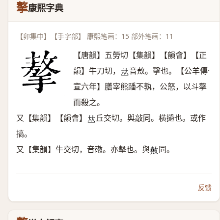
摮
康熙字典
【卯集中】【手字部】 康熙笔画：15 部外笔画：11
【唐韻】五勞切【集韻】【韻會】【正
韻】牛刀切，
音敖。擊也。【公羊傳·
𠀤
宣六年】膳宰熊蹯不孰，公怒，以斗摮
而殺之。
又【集韻】【韻會】
丘交切。與敲同。橫撾也。或作
𠀤
搞。
又【集韻】牛交切，音䃝。亦擊也。與
同。
𢿲
反馈