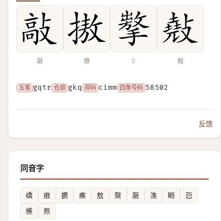
敲
𢳆
𢶗
𢿣
五笔
gqtr
仓颉
gkq
郑码
cimm
四角号码
58502
反馈
同音字
嶠
㾲
㩠
癄
敖
獒
厫
潐
睄
㤍
櫵
熬