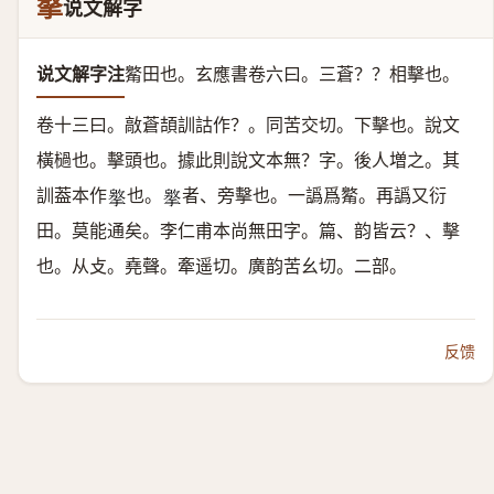
摮
说文解字
说文解字注
䚫田也。
玄應書卷六曰。三蒼？？相擊也。
卷十三曰。㪣蒼頡訓詁作？。同苦交切。下擊也。說文
橫檛也。擊頭也。據此則說文本無？字。後人増之。其
訓葢本作
也。
者、旁擊也。一譌爲䚫。再譌又衍
𢶡
𢶡
田。莫能通矣。李仁甫本尚無田字。篇、韵皆云？、擊
也。
从攴。堯聲。
牽遥切。廣韵苦幺切。二部。
反馈