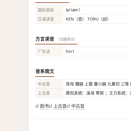
国际音标
tɕʰiæn˥
日语读音
KEN（音） TORU（訓）
方言读音
（旧版简文）
广东话
hin1
音系简文
中古音
見母 獮韻 上聲 蹇小韻 九輦切 三等
上古音
黄侃系统：溪母 寒部 ；王力系统：溪
韵书
上古音
中古音