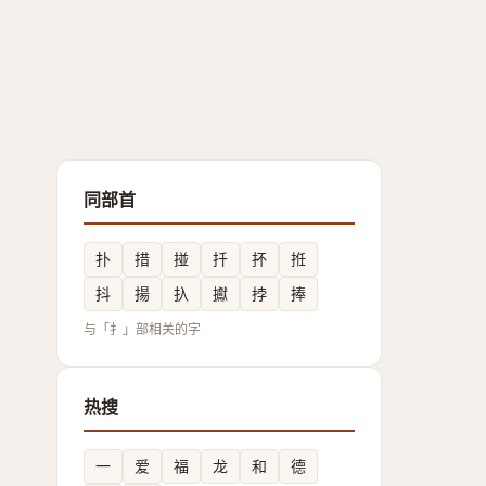
同部首
扑
措
掽
扦
抔
拰
抖
揚
扖
㩵
挬
捧
与「扌」部相关的字
热搜
一
爱
福
龙
和
德