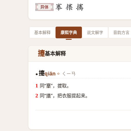
异体
基本解释
康熙字典
说文解字
音韵方言
攓
基本解释
攓
qiān
ㄑㄧㄢ
●
同“
搴
”，拔取。
同“
攐
”，把衣服提起来。