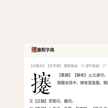
攓
康熙字典
【卯集中】【手字部】 康熙笔画：21 部外笔画：17
【集韻】【韻會】
丘虔切。
𠀤
開籠收其中，歸家雲盈籠，開
又【正韻】苦堅切。義同。