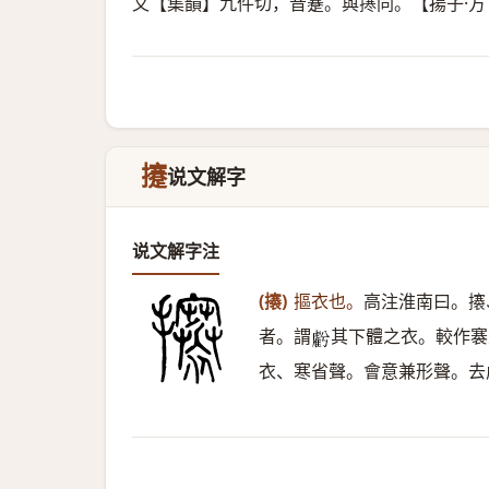
又【集韻】九件切，音蹇。與㩃同。【揚子·方
攓
说文解字
说文解字注
(攐)
摳衣也。
高注淮南曰。攐
者。謂
其下體之衣。較作褰
𧇾
衣、寒省聲。會意兼形聲。去