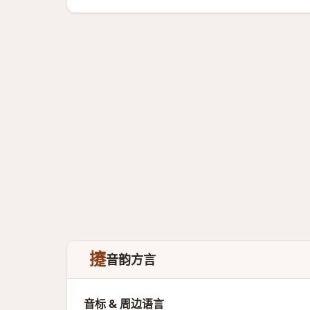
攓
音韵方言
音标 & 周边语言