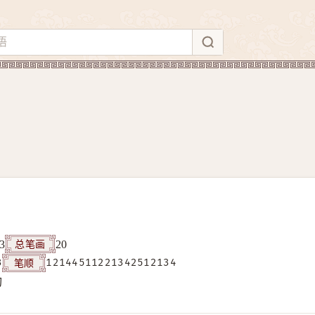
总笔画
3
20
笔顺
3
12144511221342512134
构