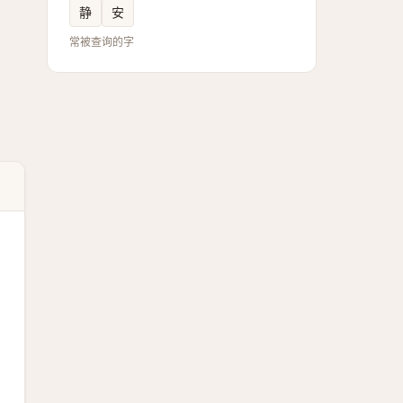
静
安
常被查询的字
，