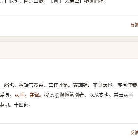
言】取也。南楚曰攓。【列子·天瑞篇】攓蓬而指。
反
、縮也。按詩言褰裳、當作此篆。褰訓絝、非其義也。亦有作騫
爲長。
从手。褰聲。
按此
與㩃篆別者、以从衣也。當云从手
𥯤
虔切。十四部。
反