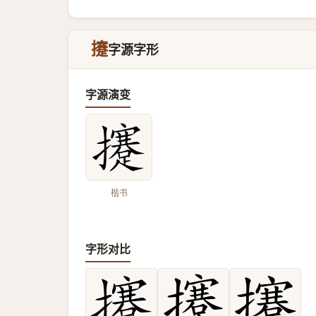
攓
字源字形
字源演变
楷书
字形对比