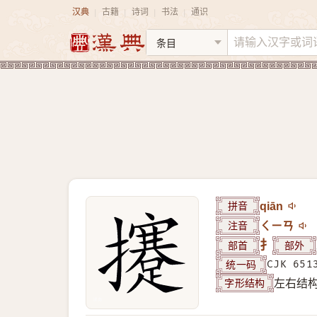
汉典
古籍
诗词
书法
通识
|
|
|
|
拼音
qiān
注音
ㄑㄧㄢ
部首
扌
部外
统一码
CJK 651
字形结构
左右结