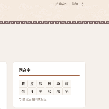
查询索引
繁體
|
同音字
婜
挳
㢛
㪠
牵
鑯
䉦
茾
䙲
欦
鵮
拪
与 攓 读音相同或相近