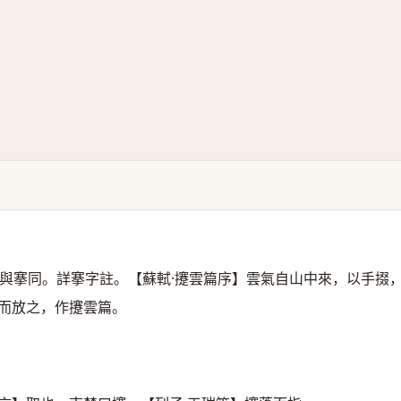
與搴同。詳搴字註。【蘇軾·攓雲篇序】雲氣自山中來，以手掇
而放之，作攓雲篇。