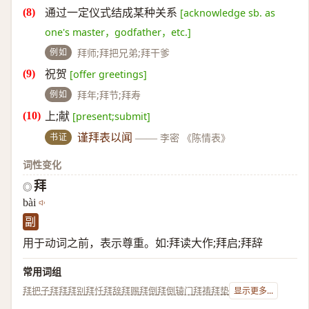
通过一定仪式结成某种关系
[acknowledge sb. as
one's master，godfather，etc.]
例如
拜师;拜把兄弟;拜干爹
祝贺
[offer greetings]
例如
拜年;拜节;拜寿
上;献
[present;submit]
书证
谨拜表以闻
——
李密 《陈情表》
词性变化
拜
◎
bài
副
用于动词之前，表示尊重。如:拜读大作;拜启;拜辞
常用词组
拜把子
拜拜
拜别
拜忏
拜辞
拜赐
拜倒
拜倒辕门
拜祷
拜垫
显示更多...