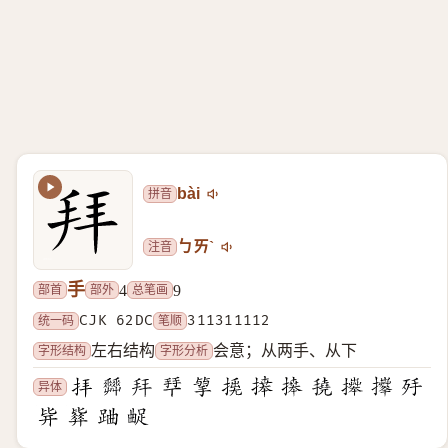
拼音
bài
注音
ㄅㄞˋ
手
部首
部外
总笔画
4
9
统一码
CJK 62DC
笔顺
311311112
字形结构
字形分析
左右结构
会意；从两手、从下
异体