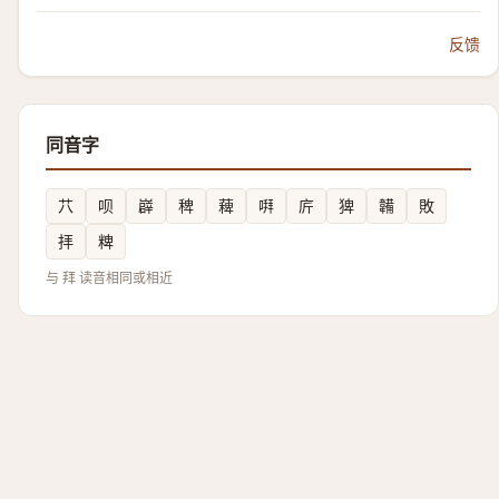
反馈
同音字
䒔
呗
㠔
稗
薭
㗑
庍
猈
韛
敗
拝
粺
与 拜 读音相同或相近