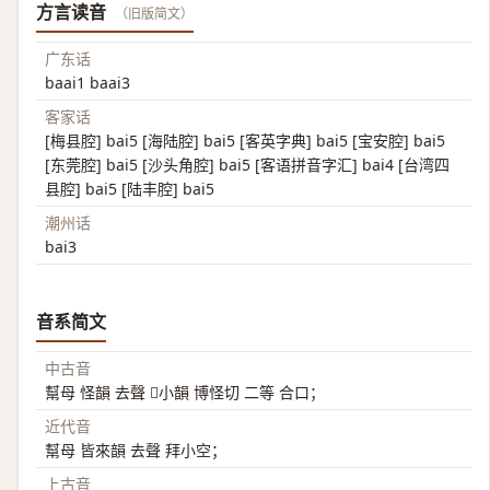
方言读音
（旧版简文）
广东话
baai1 baai3
客家话
[梅县腔] bai5 [海陆腔] bai5 [客英字典] bai5 [宝安腔] bai5
[东莞腔] bai5 [沙头角腔] bai5 [客语拼音字汇] bai4 [台湾四
县腔] bai5 [陆丰腔] bai5
潮州话
bai3
音系简文
中古音
幫母 怪韻 去聲 𢷎小韻 博怪切 二等 合口；
近代音
幫母 皆來韻 去聲 拜小空；
上古音