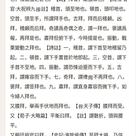
官·大祝辨九
註】稽首，頭至地也。頓首，頭叩地也。
𢷎
空首，頭至手，所謂拜手也。吉拜，拜而后稽顙。凶
拜，稽顙而后拜。奇讀爲奇偶之奇，謂一拜也。褒讀爲
報，再拜是也。肅拜但俯下手，今時撎是也。振動，戰
栗變動之拜也。【詩詁】一，稽首，謂下首至地稽留乃
起。二，頓首，謂下手置首於地卽起。三，空首，謂下
手首不至地。四，振動，謂恐悚迫蹙而下手。五，吉
拜，謂雍容而下手。七，奇拜，謂禮
不再拜也。八，
𥳑
褒拜，謂答拜也。九，肅拜，謂直身肅容而微下手，如
今婦人拜也。
又膜拜，舉兩手伏地而拜也。【
天子傳】膜拜而受。
𥠇
又【荀子·大略篇】平衡曰拜。【註】謂磬折，頭與腰
平。
又朝廷授官曰拜。【史記·淮隂侯傳】至拜大將，乃信