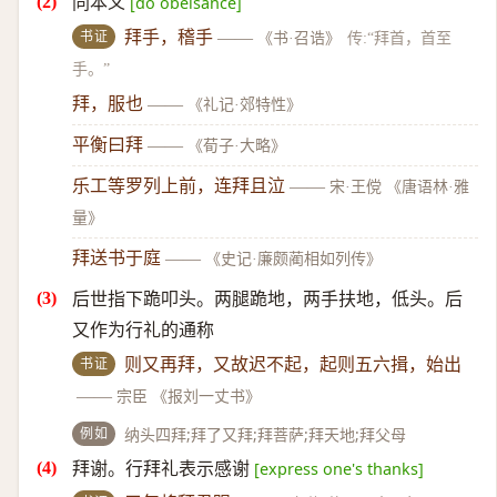
同本义
[do obeisance]
书证
拜手，稽手
——
《书·召诰》
传:“拜首，首至
手。”
拜，服也
——
《礼记·郊特性》
平衡曰拜
——
《荀子·大略》
乐工等罗列上前，连拜且泣
——
宋·王傥 《唐语林·雅
量》
拜送书于庭
——
《史记·廉颇蔺相如列传》
后世指下跪叩头。两腿跪地，两手扶地，低头。后
又作为行礼的通称
书证
则又再拜，又故迟不起，起则五六揖，始出
——
宗臣 《报刘一丈书》
例如
纳头四拜;拜了又拜;拜菩萨;拜天地;拜父母
拜谢。行拜礼表示感谢
[express one's thanks]