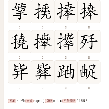
𢮠
𢰛
𢱭
𢳎
𢴽
𢷎
𢹄
𣧙
𣬊
𣬓
𨀪
𨀲
五笔
rdfh
仓颉
hqmqj
郑码
mdac
四角号码
21550