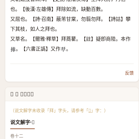
也。【後漢·左雄傳】拜除如流，缺動百數。
又屈也。【詩·召南】蔽芾甘棠，勿翦勿拜。【詩詁】攀
下其枝，如人之拜也。
又草名。【爾雅·釋草】拜蔏藋。【註】疑卽商陸。本作
。【六書正譌】又作
。
𢷎
𢫶
反馈
↳ 𢳎 说文解字
（说文解字未收录「拜」字头，请参考「
𢳎
」字：）
说文解字·𢳎
卷十二