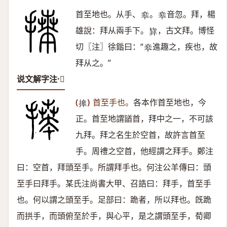
首至地也。从手、
。
音忽。拜，楊
𠦪
𠦪
雄說：拜从兩手下。
，古文拜。博怪
𣬓
切〖注〗徐鍇曰：“
進趣之，疾也，故
𠦪
拜从之。”
说文解字注·𢳎
(
)
首至手也。
各本作首至地也，今
𢱭
正。首至地謂䭫首，拜中之一，不可該
九拜。拜之名生於空首，故許言首至
手。周禮之空首，他經謂之拜手。鄭注
曰：空首，拜頭至手。所謂拜手也。何注公羊傳曰：頭
至手曰拜手。某氏注尚書大甲、召誥曰：拜手，首至手
也。何以謂之頭至手。足部曰：跪者，所以拜也。旣跪
而拱手，而頭俯至於手，與心平，是之謂頭至手，荀卿