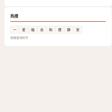
热搜
一
爱
福
龙
和
德
静
安
常被查询的字