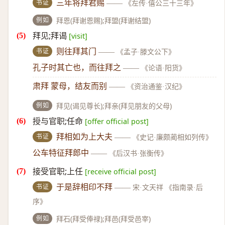
书证
三年将拜君赐
——
《左传·僖公三十三年》
例如
拜恩(拜谢恩赐);拜盟(拜谢结盟)
拜见;拜谒
[visit]
书证
则往拜其门
——
《孟子·滕文公下》
孔子时其亡也，而往拜之
——
《论语·阳货》
肃拜 蒙母，结友而别
——
《资治通鉴·汉纪》
例如
拜见(谒见尊长);拜亲(拜见朋友的父母)
授与官职;任命
[offer official post]
书证
拜相如为上大夫
——
《史记·廉颇蔺相如列传》
公车特征拜郎中
——
《后汉书·张衡传》
接受官职;上任
[receive official post]
书证
于是辞相印不拜
——
宋·文天祥 《指南录·后
序》
例如
拜石(拜受俸禄);拜邑(拜受邑宰)