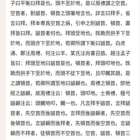
子曰平衡曰拜是也。頭不至於地，是以周禮謂之空首。
空首者，對䭫首、頓首之頭箸地言也。詳言曰拜手，省
言曰拜。拜本尃爲空首之偁，引申之則䭫首、頓首、肅
拜皆曰拜。䭫首者何也。拜頭至地也。旣跪而拱手下至
於地，而頭亦下至於地，荀卿所謂下衡曰䭫首。白虎
通、鄭注周禮、何注公羊、某氏注尚書召誥、趙注孟子
皆曰：拜頭至地曰䭫首是也。頓首者，拜頭叩地也。旣
跪而拱手下至於地，而頭不徒下至地，且叩觸其頟，是
之謂頓首，荀卿所謂至地曰䭫顙也。周禮之頓首，卽他
經之䭫顙，故周禮注云：頓首，頭叩地。士喪禮、檀弓
䭫顙注云：頭觸地叩，觸一也。凡言拜手䭫首，言拜䭫
首者，先空首而後䭫首也。言拜而後䭫顙者，先空首而
後頓首也。言䭫顙而後拜者，先頓首而後空首也。言䭫
顙而不拜者，徒頓首而不空首也。空首、䭫首、頓首三