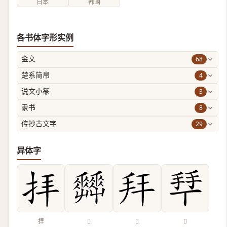
日本
韩国
各书体字形实例
68
金文
4
楚系简帛
3
说文小篆
8
隶书
29
传抄古文字
异体字
拝
𡴬
𢪙
𢫶