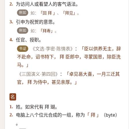
为访问人或看望人的客气语法。
2.
例如
如：
、
。
「回 拜 」
「拜见」
引申为祝贺的意思。
3.
例如
如：
。
「拜寿」
任官、授职。
4.
书证
《文选·李密·陈情表》
：
「臣以供养无主，辞
不赴命，诏书特下， 拜 臣郎中，寻蒙国恩，除臣洗
马。」
《三国演义·第四回》
：
「卓见邕大喜，一月三迁其
官， 拜 为侍中，甚见亲厚。」
名
姓。如宋代有 拜 瑚。
1.
电脑上八个位元合成的一组，称为
（byte）​
2.
「 拜 」
。