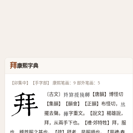
拜
康熙字典
【卯集中】【手字部】 康熙笔画：9 部外笔画：5
〔古文〕
【唐韻】博怪切
𣬊
𣬓
𢰛
𢴽
𡴬
【集韻】【韻會】【正韻】布怪切，
𠀤
擺去聲。
字重文。【說文】楊雄說，
𢷎
拜，从兩手下也。【禮·郊特牲】拜，服
也，稽首服之甚也。【疏】拜者，是服順也。【周禮·春