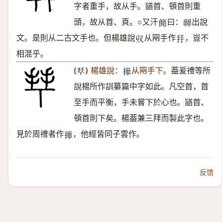
字者重手，故从手。䭫首、頓首則重
頭，故从首、頁。○又汗
曰：
出說
𥳑
𡴬
文。是則从二古文手也。但楊雄說
从㒳手作
，豈不
𠬞
𢪒
相混乎。
(
)
楊雄說：
从㒳手下。
葢爰禮等所
𢫶
𢷎
說楊所作訓纂篇中字如此。凡空首，首
至手而平衡，手未嘗下於心也。䭫首、
頓首則下矣。楊葢兼三拜而製此字也。
見於周禮者作
，他經皆同子雲作。
𢷎
反馈