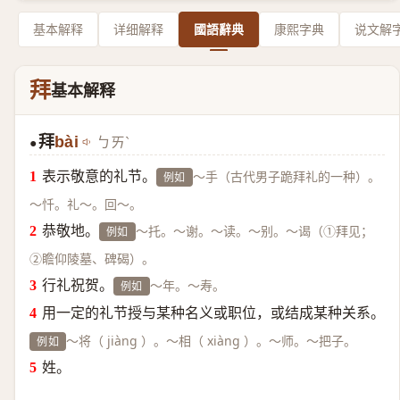
基本解释
详细解释
國語辭典
康熙字典
说文解
拜
基本解释
拜
bài
ㄅㄞˋ
●
表示敬意的礼节。
～手（古代男子跪拜礼的一种）。
例如
～忏。礼～。回～。
恭敬地。
～托。～谢。～读。～别。～谒（①拜见；
例如
②瞻仰陵墓、碑碣）。
行礼祝贺。
～年。～寿。
例如
用一定的礼节授与某种名义或职位，或结成某种关系。
～将（ jiàng ）。～相（ xiàng ）。～师。～把子。
例如
姓。