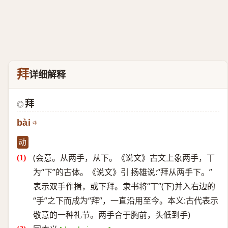
拜
详细解释
拜
◎
bài
动
(会意。从两手，从下。《说文》古文上象两手，丅
为“下”的古体。《说文》引 扬雄说:“拜从两手下。”
表示双手作揖，或下拜。隶书将“丅”(下)并入右边的
“手”之下而成为“拜”，一直沿用至今。本义:古代表示
敬意的一种礼节。两手合于胸前，头低到手)