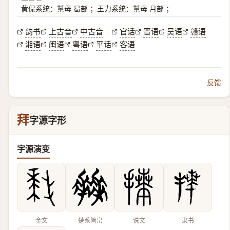
黄侃系统：幫母 曷部 ；王力系统：幫母 月部 ；
韵书
上古音
中古音
官话
晋语
吴语
赣语
|
湘语
闽语
粤语
平话
客语
反馈
拜
字源字形
字源演变
金文
楚系简帛
说文
隶书