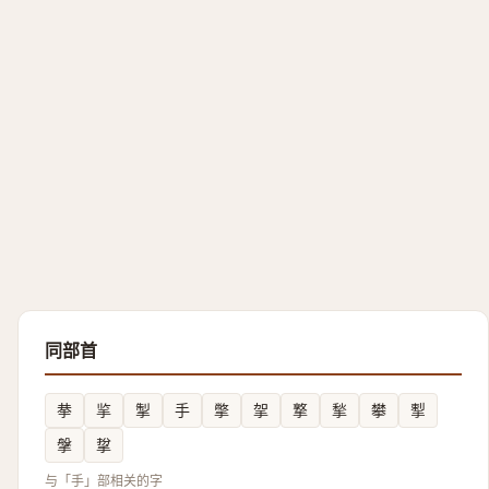
同部首
拲
㧛
掣
手
撆
㧝
撉
揫
攀
揧
搫
㧳
与「手」部相关的字