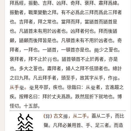
拜爲經，振動、吉拜、凶拜、奇拜、褒拜、肅拜爲緯。
振動者，戰栗變動之拜。有不必爲此三拜而爲此三拜者
也。吉拜者，拜之常也。當拜而拜，當䭫首而䭫首是
也。凡䭫首未有用於凶者也。凶拜者何也。拜而後䭫
顙，䭫顙而後拜皆是也。凡頓首未有不用於凶者也。奇
拜者，一拜也。一䭫首，一頓首亦是也。
少之䛐也。
𥳑
褒拜者，拜不止於
也。䭫首頓首不止於再者，亦是
𠕅
也。多大之䛐也。肅拜者，婦人之拜不低頭者也。總計
之曰九拜。凡云拜手者，頭至手，故其字从手，作
。
𢳎
从手
。
見夲部，疾也。徐鍇曰：从
者，言進趨之
𦱧
𦱧
𦱧
疾。按釋名曰：拜於丈夫爲跌。跌然屈折下就地也。博
怪切。十五部。
(
)
古文
，从二手。
葢从二手，而比
𣬓
𢷎
聲。凡拜必兼用首、手、足三者。而造