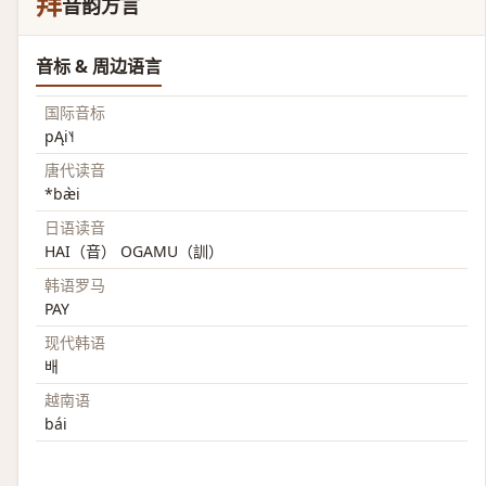
拜
音韵方言
音标 & 周边语言
国际音标
pĄi˥˧
唐代读音
*bæ̀i
日语读音
HAI（音） OGAMU（訓）
韩语罗马
PAY
现代韩语
배
越南语
bái