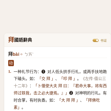
拜
國語辭典
书证
拜
bài
ㄅㄞˋ
动
一种礼节行为：➊ ​ 对人低头拱手行礼，或两手扶地跪
1.
下磕头。如：
、
。
「交 拜 」
「叩 拜 」
《左传·僖公三
：
十二年》
「卜偃使大夫 拜 曰：『君命大事，将有西
➋ ​ 对神明的行礼。有
师过轶我，击之必大捷焉。』」
时合掌，有时执香。如：
、
「大 拜 拜 」
「拜佛吃
。
素」