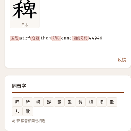
日本
五笔
atrf
仓颉
thdj
郑码
emne
四角号码
44946
反馈
同音字
拜
稗
㗑
㠔
韛
败
猈
呗
唄
敗
䒔
贁
与 薭 读音相同或相近