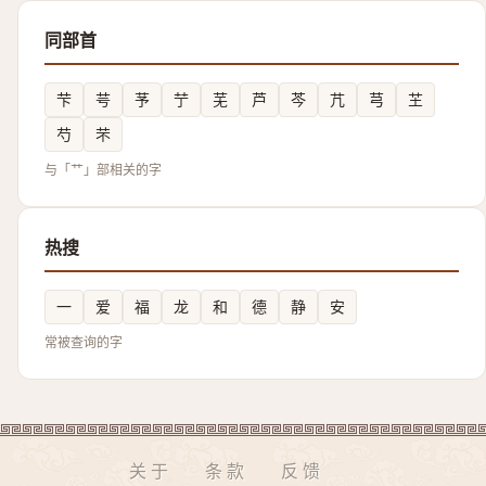
同部首
芐
芌
芧
艼
芜
芦
芩
芁
芎
芏
芍
芣
与「艹」部相关的字
热搜
一
爱
福
龙
和
德
静
安
常被查询的字
关于
条款
反馈