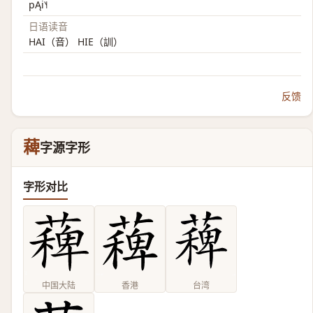
pĄi˥˧
日语读音
HAI（音） HIE（訓）
反馈
薭
字源字形
字形对比
中国大陆
香港
台湾