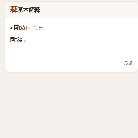
薭
基本解释
薭
bài
ㄅㄞˋ
●
同“
稗
”。
反馈