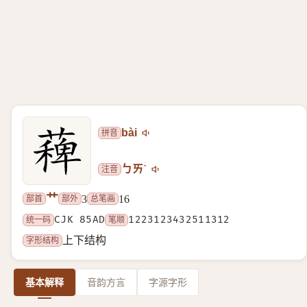
拼音
bài
注音
ㄅㄞˋ
艹
部首
部外
总笔画
3
16
统一码
CJK 85AD
笔顺
1223123432511312
字形结构
上下结构
基本解释
音韵方言
字源字形