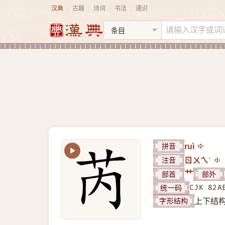
汉典
古籍
诗词
书法
通识
|
|
|
|
拼音
ruì
注音
ㄖㄨㄟˋ
部首
艹
部外
统一码
CJK 82A
字形结构
上下结