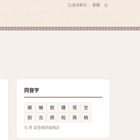
查询索引
繁體
|
同音字
蜹
蚋
鋭
鏸
䓲
兌
㓹
兑
㨅
梲
䇤
枘
与 芮 读音相同或相近