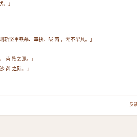
状。」
则斩坚甲铁幕、革抉、㕹 芮 ，无不毕具。」
， 芮 鞫之即。」
沙 芮 之际。」
反