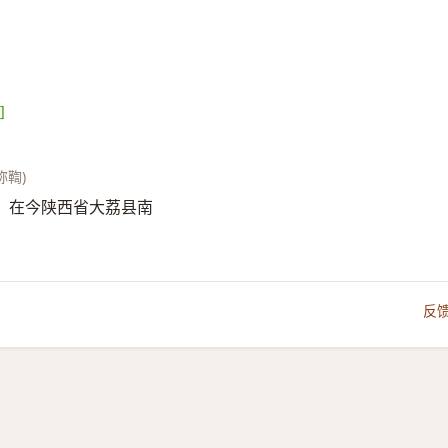
]
称鞫)
之一，在今陕西省大荔县南
反