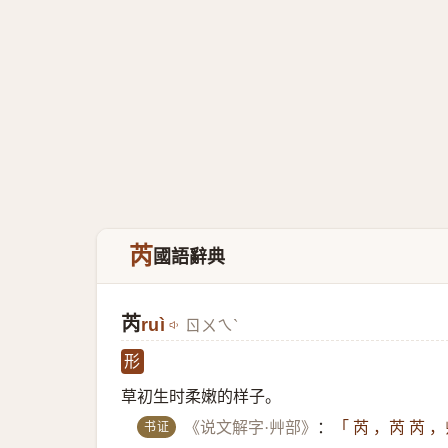
芮
國語辭典
芮
ruì
ㄖㄨㄟˋ
形
草初生时柔嫩的样子。
书证
《说文解字·艸部》
：
「 芮 ，芮 芮