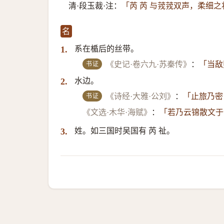
清·段玉裁·注：
「芮 芮 与茙茙双声，柔细之
名
系在楯后的丝带。
1.
书证
《史记·卷六九·苏秦传》
：
「当敌
水边。
2.
书证
《诗经·大雅·公刘》
：
「止旅乃密
《文选·木华·海赋》
：
「若乃云锦散文于
姓。如三国时吴国有 芮 祉。
3.