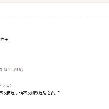
样子)
选·潘岳·西征赋》
秋·必已》
‘不衣芮温’，谓不衣细软温暖之衣。”