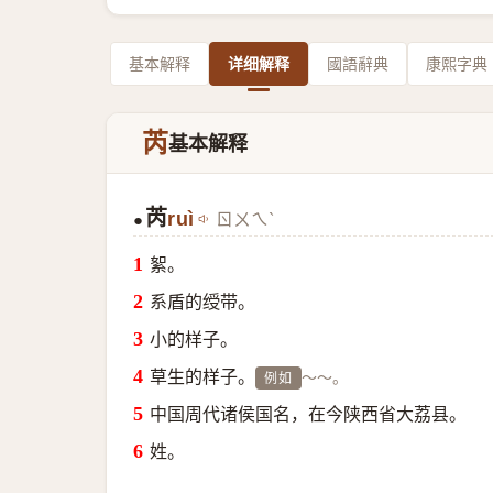
基本解释
详细解释
國語辭典
康熙字典
芮
基本解释
芮
ruì
ㄖㄨㄟˋ
●
絮。
系盾的绶带。
小的样子。
草生的样子。
～～。
例如
中国周代诸侯国名，在今陕西省大荔县。
姓。