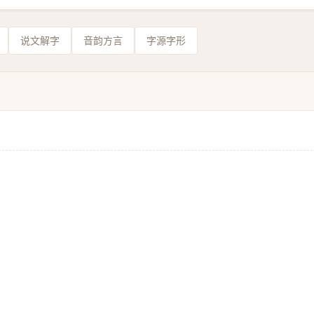
说文解字
音韵方言
字源字形