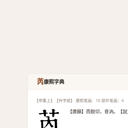
芮
康熙字典
【申集上】【艸字部】 康熙笔画：10 部外笔画：4
【唐韻】而銳切，音汭。【說