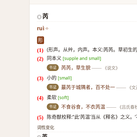
芮
◎
ruì
形
(形声。从艸，内声。本义:芮芮。草初生的
同本义
[supple and small]
书证
芮芮，草生貌
——
《说文》
小的
[small]
书证
蕞芮于城隅者，百不处一
——
《文
柔软
[soft]
书证
不食谷食，不衣芮温
——
《吕氏春
陈奇猷校释:“此‘芮温’当从《释名》之义。
词性变化