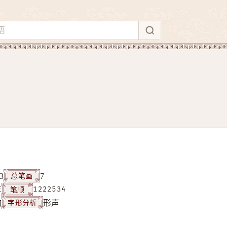
总笔画
3
7
笔顺
E
1222534
字形分析
构
形声