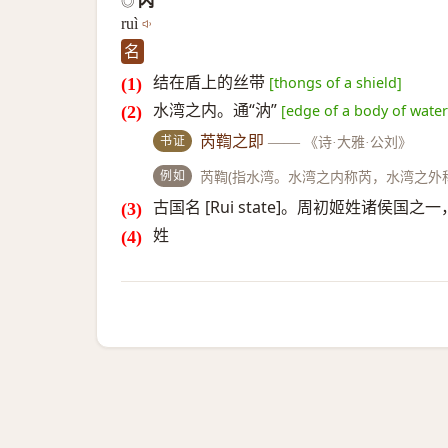
芮
◎
ruì
名
结在盾上的丝带
[thongs of a shield]
水湾之内。通“汭”
[edge of a body of water
书证
芮鞫之即
——
《诗·大雅·公刘》
例如
芮鞫(指水湾。水湾之内称芮，水湾之外
古国名 [Rui state]。周初姬姓诸侯国
姓