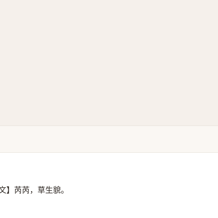
文】芮芮，草生貌。