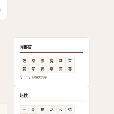
馈
同部首
蔹
䔧
薕
菟
茗
䒷
莀
芩
蘒
蒳
葈
荨
与「艹」部相关的字
热搜
一
爱
福
龙
和
德