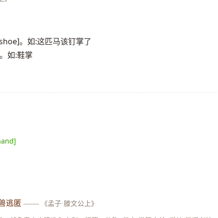
shoe]。如:这匹马该钉掌了
]。如:鞋掌
hand]
》
兽逃匿
——
《孟子·滕文公上》