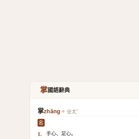
掌
國語辭典
掌
zhǎng
ㄓㄤˇ
名
手心、足心。
1.