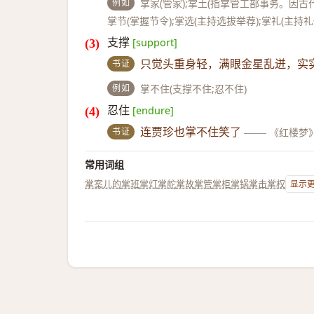
例如
掌家(管家);掌土(指掌管工部事务。因古
掌节(掌握节令);掌选(主持选拔举荐);掌礼(主持礼
支撑
[support]
书证
只觉头重身轻，满眼金星乱迸，实
例如
掌不住(支撑不住;忍不住)
忍住
[endure]
书证
连贾珍也掌不住笑了
——
《红楼梦
常用词组
掌案儿的
掌班
掌灯
掌舵
掌故
掌管
掌柜
掌锅
掌击
掌权
显示更多