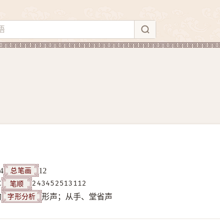
总笔画
4
12
笔顺
C
243452513112
字形分析
构
形声；从手、堂省声