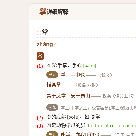
掌
详细解释
掌
◎
zhǎng
名
本义:手掌，手心
[palm]
书证
掌，手中也
——
《说文》
指其掌
——
《论语·八佾》
易于反掌，安于泰山
——
枚乘《谏吴王书
例如
掌上(手掌之上。极言容易);掌上观纹(
脚的底部 [sole]。如:脚掌
四足动物带爪的脚
[bottom of certain anima
书证
熊掌，亦我所欲也
——
《孟子·告子