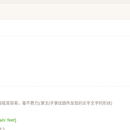
》
比喻极其容易，毫不费力);掌文(手掌纹路所呈现的近乎文字的形状)
ls' feet]
上》