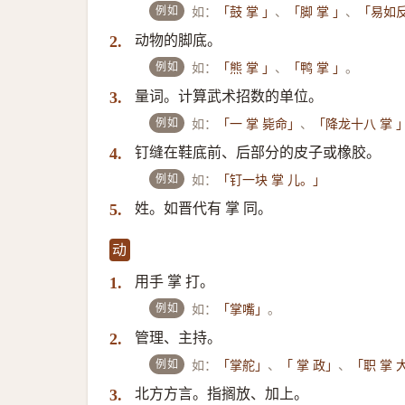
例如
如：
、
、
「鼓 掌 」
「脚 掌 」
「易如反
动物的脚底。
2.
例如
如：
、
。
「熊 掌 」
「鸭 掌 」
量词。计算武术招数的单位。
3.
例如
如：
、
「一 掌 毙命」
「降龙十八 掌 
钉缝在鞋底前、后部分的皮子或橡胶。
4.
例如
如：
「钉一块 掌 儿。」
姓。如晋代有 掌 同。
5.
动
用手 掌 打。
1.
例如
如：
。
「掌嘴」
管理、主持。
2.
例如
如：
、
、
「掌舵」
「 掌 政」
「职 掌 
北方方言。指搁放、加上。
3.