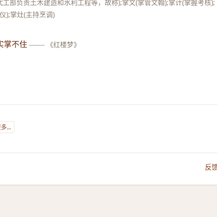
代工部负责土木建造和水利工程等，故称);掌文(掌管文翰);掌计(掌握考核);
仪);掌灶(主持烹调)
实掌不住
——
《红楼梦》
》
...
反