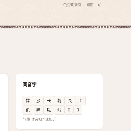
查询索引
繁體
|
同音字
幥
漲
长
鞝
長
仧
仉
礃
兏
涨
𠑷
𢩰
与 掌 读音相同或相近