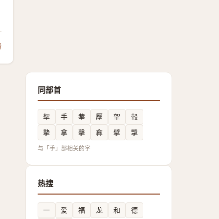
馈
同部首
挐
手
拲
擪
㧝
㨌
摯
拿
撀
搻
擘
㨼
与「手」部相关的字
热搜
一
爱
福
龙
和
德