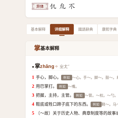
异体
基本解释
详细解释
國語辭典
康熙字典
掌
基本解释
掌
zhǎng
ㄓㄤˇ
●
手心，脚心。
～心。手～。脚～。鼓～。
例如
用巴掌打。
～嘴。
例如
把握，主持，主管。
～管。～权。～勺。
例如
鞋底或牲口蹄子底下的东西。
鞋～。马
例如
〔～故〕关于历史人物、典章制度等的故事