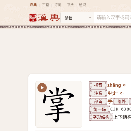
汉典
古籍
诗词
书法
通识
|
|
|
|
拼音
zhǎng
注音
ㄓㄤˇ
部首
手
部外
统一码
CJK 638
字形结构
上下结