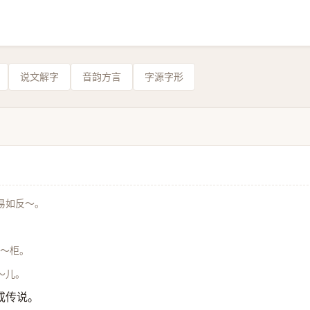
说文解字
音韵方言
字源字形
易如反～。
～柜。
～儿。
或传说。