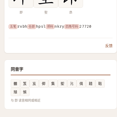
即
堲
皍
五笔
rxbh
仓颉
hpsl
郑码
nkry
四角号码
27720
反馈
同音字
雦
笈
岌
㑡
集
堲
㲺
偮
耤
鞊
殛
愱
与 卽 读音相同或相近