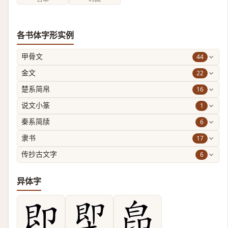
各书体字形实例
44
甲骨文
22
金文
16
楚系简帛
1
说文小篆
6
秦系简牍
17
隶书
6
传抄古文字
异体字