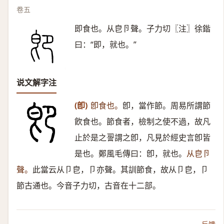
卷五
即食也。从皀卪聲。子力切〖注〗徐鍇
曰：“即，就也。”
说文解字注
(卽)
卽食也。
卽，當作節。周易所謂節
飮食也。節食者，檢制之使不過，故凡
止於是之䛐謂之卽，凡見於經史言卽皆
是也。鄭風毛傳曰：卽，就也。
从皀卪
聲。
此當云从卩皀，卩亦聲。其訓節食，故从卩皀，卩
節古通也。今音子力切，古音在十二部。