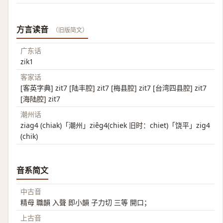
方言读音
（旧版简文）
广东话
zik1
客家话
[客英字典] zit7 [陆丰腔] zit7 [梅县腔] zit7 [台湾四县腔] zit7
[海陆腔] zit7
潮州话
ziag4 (chiak)「潮州」ziêg4(chiek 旧时：chiet)「饶平」zig4
(chik)
音系简文
中古音
精母 職韻 入聲 即小韻 子力切 三等 開口；
上古音