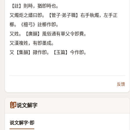
【註】則時，猶卽時也。
又燭炬之燼曰卽。【管子·弟子職】右手執燭，左手正
櫛。《檀弓》註櫛作卽。
又姓。【廣韻】風俗通有單父令卽費。
又漢複姓，有卽墨成。
又【集韻】隷作卽。【玉篇】今作卽。
反馈
卽
说文解字
说文解字·卽