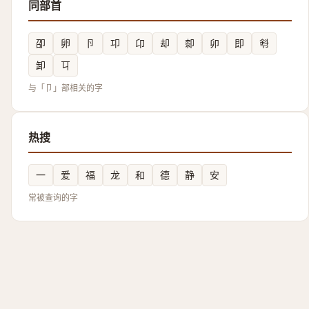
同部首
卲
卵
卪
卭
卬
却
厀
卯
即
厁
卸
㔿
与「卩」部相关的字
热搜
一
爱
福
龙
和
德
静
安
常被查询的字