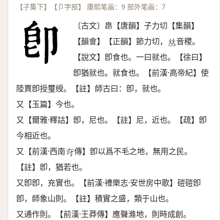
【子集下】【卩字部】 康熙笔画：9 部外笔画：7
〔古文〕皍【唐韻】子力切【集韻】
【韻會】【正韻】節力切，
音稷。
𠀤
【說文】卽食也。一曰就也。【徐曰】
卽猶就也。就食也。【前漢·高帝紀】使
陸賈卽授璽綬。【註】師古曰：卽，就也。
又【玉篇】今也。
又【爾雅·釋詁】卽，尼也。【註】尼，近也。【疏】卽
今相近也。
又【前漢·西南
傳】卽以爲不毛之地，無用之民。
𡗝
【註】卽，猶若也。
又卽卽，充實也。【前漢·禮樂志·安世房中歌】磑磑卽
卽，師象山則。【註】積實之盛，類于山也。
又通作則。【前漢·王莽傳】應聲滌地，則時成創。