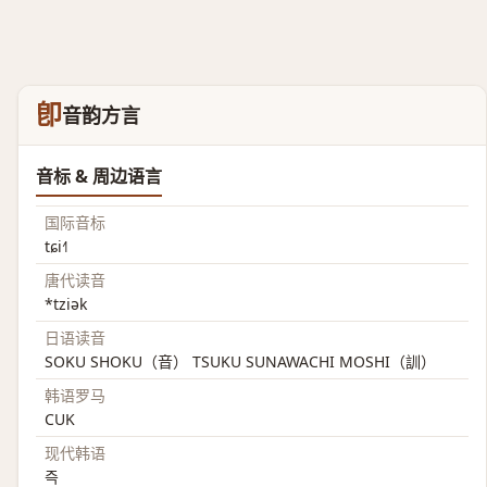
卽
音韵方言
音标 & 周边语言
国际音标
tɕi˧˥
唐代读音
*tziək
日语读音
SOKU SHOKU（音） TSUKU SUNAWACHI MOSHI（訓）
韩语罗马
CUK
现代韩语
즉