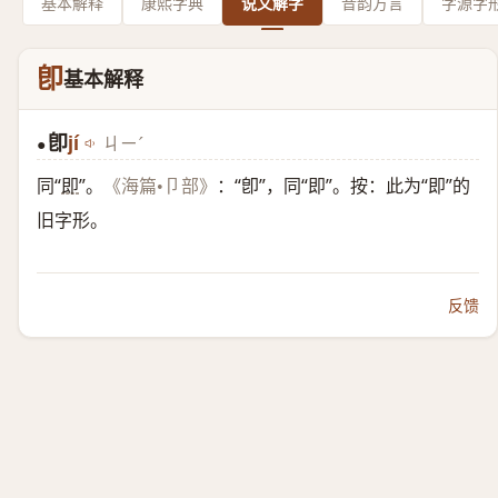
基本解释
康熙字典
说文解字
音韵方言
字源字
卽
基本解释
卽
jí
ㄐㄧˊ
●
同“
即
”。
：“卽”，同“即”。按：此为“即”的
《海篇•卩部》
旧字形。
反馈