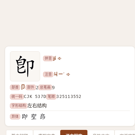
拼音
jí
注音
ㄐㄧˊ
卩
部首
部外
总笔画
2
9
统一码
CJK 537D
笔顺
325113552
字形结构
左右结构
异体