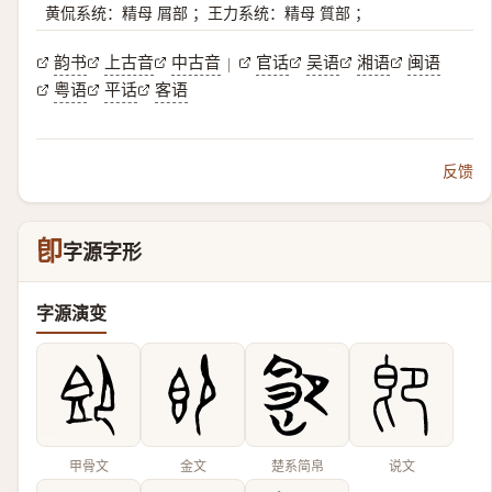
黄侃系统：精母 屑部 ；王力系统：精母 質部 ；
韵书
上古音
中古音
官话
吴语
湘语
闽语
|
粤语
平话
客语
反馈
卽
字源字形
字源演变
甲骨文
金文
楚系简帛
说文