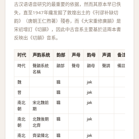
古汉语语音研究的最重要的依据，然而其原本早已佚
失，直至1947年纔发掘了敦煌出土的《刊谬补缺切
韵》（唐朝王仁煦著）殘卷，而《大宋重修廣韻》是
宋初增訂《切韻》，因此中古音系主要基於這兩本書
反映出《切韻》音系。
时代
声韵系统
韵部
声母
韵母
声调
备注
時代
聲韻系統
韻部
聲母
韻母
聲調
備註
名稱
魏
職
jək
晉
職
jək
南北
宋北魏前
職
jək
朝
期
南北
北魏後期
職
jək
朝
北齊
南北
齊梁陳北
職
jək