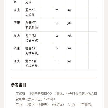
朝
周隋
隋唐
擬音/王
ts
ǐək
力系統
隋唐
擬音/董
ts
jək
同龢系統
隋唐
擬音/周
ts
iek
法高系統
隋唐
擬音/李
ts
jək
方桂系統
隋唐
擬音/陳
ts
ǐək
新雄系統
參考書目
丁邦新：《魏晉音韻研究》〈臺北：中央研究院歷史語言研
究所專刊之六十五，1975年〉
王力：《漢字古今音表》（修訂本）〈北京：中華書局，