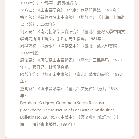
1999年〉。李珍華、周長楫編撰
李方桂：《上古音研究》〈北京：商務印書館，1980年〉
余迺永：《新校互註宋本廣韻》（增訂本）〈上海：上海辭
書出版社，2000年〉
何大安：《南北朝韻部演變研究》〈臺北：臺灣大學中國文
學研究所博士論文，丁邦新先生指導，1981年〉
周祖謨校：《廣韻》（澤存堂本）〈臺北：藝文印書館，
2002年版〉
周法高：《周法高上古音韻表》〈臺北：三民書局，1973
年〉。張日昇、林潔明合編
陳彭年等：《校正宋本廣韻》〈臺北：藝文印書館，1998
年〉
董同龢：《漢語音韻學》〈臺北：文史哲出版社，1993
年〉
Bernhard Karlgren, Grammata Serica Recensa
(Stockholm: The Museum of Far Eastern Antiquities,
Bulletin No. 29, 1957). 中譯本：《漢文典》(修訂本)〈上
海：上海辭書出版社，1997年〉