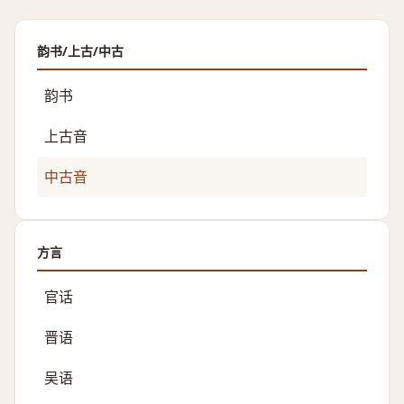
韵书/上古/中古
韵书
上古音
中古音
方言
官话
晋语
吴语