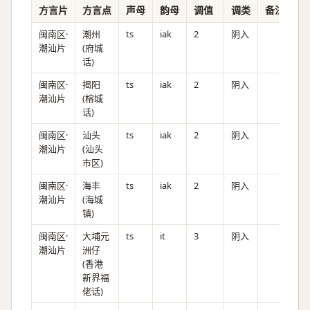
方言片
方言点
声母
韵母
调值
调类
备注
闽南区·
潮州
ts
iak
2
阴入
潮汕片
(府城
话)
闽南区·
揭阳
ts
iak
2
阴入
潮汕片
(榕城
话)
闽南区·
汕头
ts
iak
2
阴入
潮汕片
(汕头
市区)
闽南区·
海丰
ts
iak
2
阴入
潮汕片
(海城
镇)
闽南区·
大埔元
ts
it
3
阴入
潮汕片
洲仔
(香港
新界福
佬话)