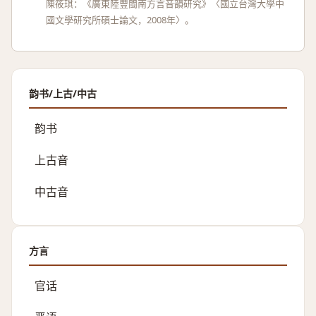
陳筱琪：《廣東陸豐閩南方言音韻研究》〈國立台灣大學中
國文學研究所碩士論文，2008年〉。
韵书/上古/中古
韵书
上古音
中古音
方言
官话