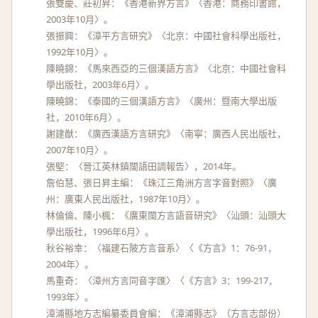
張雙慶、莊初昇：《香港新界方言》〈香港：商務印書館，
2003年10月〉。
張振興：《漳平方言研究》〈北京：中國社會科學出版社，
1992年10月〉。
陳曉錦：《馬來西亞的三個漢語方言》〈北京：中國社會科
學出版社，2003年6月〉。
陳曉錦：《泰國的三個漢語方言》〈廣州：暨南大學出版
社，2010年6月〉。
謝建猷：《廣西漢語方言研究》〈南寧：廣西人民出版社，
2007年10月〉。
張堅：〈晉江英林鎮閩語田調報告〉，2014年。
詹伯慧、張日昇主編：《珠江三角洲方言字音對照》〈廣
州：廣東人民出版社，1987年10月〉。
林倫倫、陳小楓：《廣東閩方言語音研究》〈汕頭：汕頭大
學出版社，1996年6月〉。
秋谷裕幸：〈福建石陂方言音系〉〈《方言》1：76-91，
2004年〉。
馬重奇：〈漳州方言同音字匯〉〈《方言》3：199-217，
1993年〉。
漳浦縣地方志編纂委員會編：《漳浦縣志》（方言志部份）