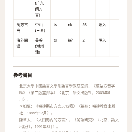
(广东
闽方
言)
闽方言
中山
ts
ɐk
53
阳入
岛
(三乡)
海外闽
曼谷
ts
iaʔ
2
阴入
语
(潮州
话)
參考書目
北京大學中國語言文學系語言學教研室編，《漢語方音字
匯》（第二版重排本）〈北京：語文出版社，2003年6
月〉。
李如龍：《福建縣市方言志12種》〈福州：福建教育出版
社，1999年12月〉。
陳章太：〈大田縣內的方言〉，《閩語研究》〈北京：語文
出版社，1991年3月〉。