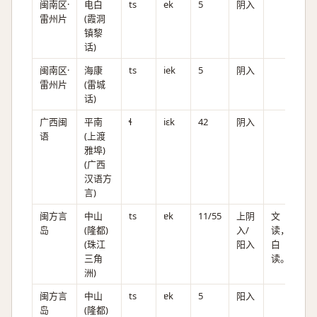
闽南区·
电白
ts
ek
5
阴入
雷州片
(霞洞
镇黎
话)
闽南区·
海康
ts
iek
5
阴入
雷州片
(雷城
话)
广西闽
平南
ɬ
iɛk
42
阴入
语
(上渡
雅埠)
(广西
汉语方
言)
闽方言
中山
ts
ɐk
11/55
上阴
文
岛
(隆都)
入/
读，
(珠江
阳入
白
三角
读。
洲)
闽方言
中山
ts
ɐk
5
阳入
岛
(隆都)