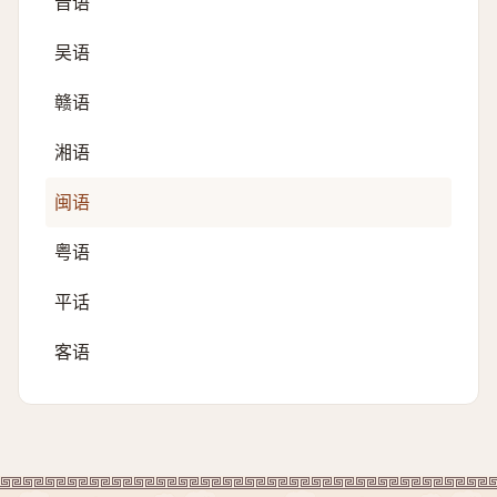
晋语
吴语
赣语
湘语
闽语
粤语
平话
客语