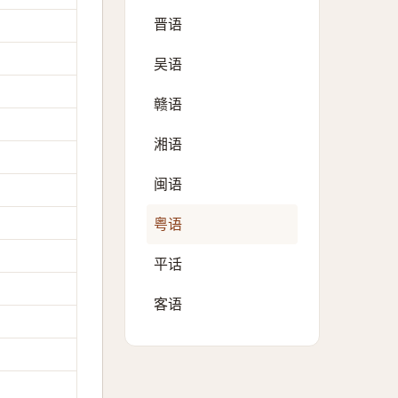
晋语
吴语
赣语
湘语
闽语
粤语
平话
客语