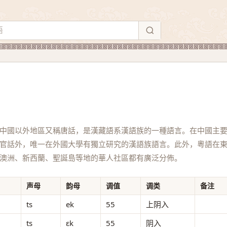
中國以外地區又稱唐話，是漢藏語系漢語族的一種語言。在中國主
官話外，唯一在外國大學有獨立研究的漢語族語言。此外，粵語在
澳洲、新西蘭、聖誕島等地的華人社區都有廣泛分佈。
声母
韵母
调值
调类
备注
ts
ek
55
上阴入
ts
ɛk
55
阴入