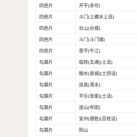
四邑片
开平(赤坎)
四邑片
斗门(上横水上话)
四邑片
台山(台城)
四邑片
斗门(斗门镇)
四邑片
恩平(牛江)
勾漏片
临桂(五通)(土话)
勾漏片
融水(县城)(土拐话)
勾漏片
连县(清水)
勾漏片
平乐(张家)(土话)
勾漏片
连山(布田)
勾漏片
宜州(德胜)(百姓话)
勾漏片
阳山