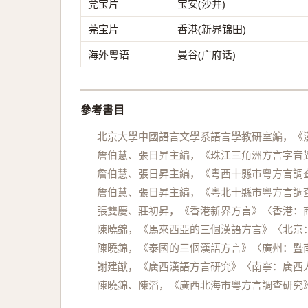
莞宝片
宝安(沙井)
莞宝片
香港(新界锦田)
海外粤语
曼谷(广府话)
參考書目
北京大學中國語言文學系語言學教研室編，《漢
詹伯慧、張日昇主編，《珠江三角洲方言字音對
詹伯慧、張日昇主編，《粵西十縣市粵方言調查
詹伯慧、張日昇主編，《粵北十縣市粵方言調查
張雙慶、莊初昇，《香港新界方言》〈香港：商
陳曉錦，《馬來西亞的三個漢語方言》〈北京：
陳曉錦，《泰國的三個漢語方言》〈廣州：暨南
謝建猷，《廣西漢語方言研究》〈南寧：廣西人
陳曉錦、陳滔，《廣西北海市粵方言調查研究》