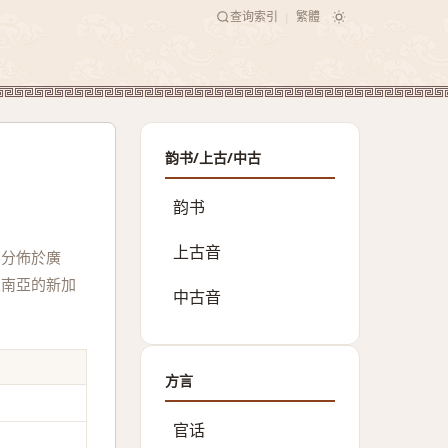
查询索引
繁體
|
韵书/上古/中古
韵书
上古音
要分佈於廣
東南亞的新加
中古音
方言
官话