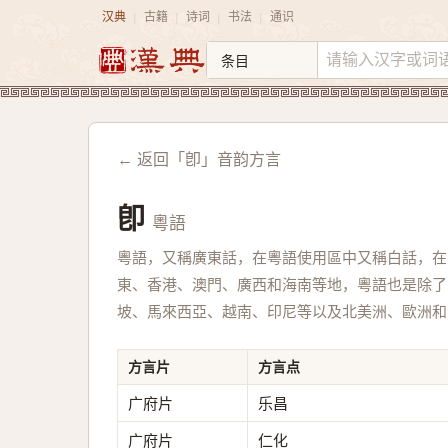
汉典
古籍
诗词
书法
通识
|
|
|
|
← 返回「卽」音韵方言
卽
粵語
粵語，又稱廣東話，在粵語使用區中又稱白話，在
東、香港、澳門、廣西和海南等地，粵語也是除了
坡、馬來西亞、越南、印尼等以及北美洲、歐洲和
方言片
方言点
广府片
乐昌
广府片
仁化