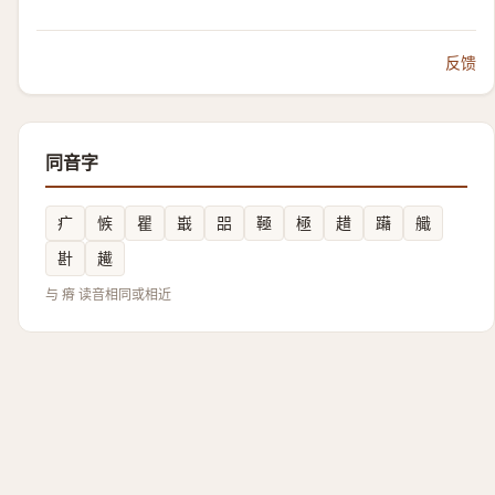
反馈
同音字
疒
愱
瞿
嶯
㗊
䩯
極
趞
躤
艥
卙
䟌
与 瘠 读音相同或相近