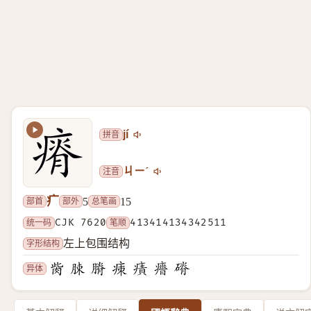
拼音
jí
注音
ㄐㄧˊ
疒
部首
部外
总笔画
5
15
统一码
CJK 7620
笔顺
413414134342511
字形结构
左上包围结构
异体