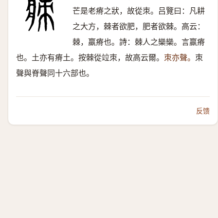
芒是老瘠之狀，故從朿。吕覽曰：凡耕
之大方，棘者欲肥，肥者欲棘。高云：
棘，羸瘠也。詩：棘人之欒欒。言羸瘠
也。土亦有瘠土。按棘從竝朿，故高云爾。
朿亦聲。
朿
聲與脊聲同十六部也。
反馈