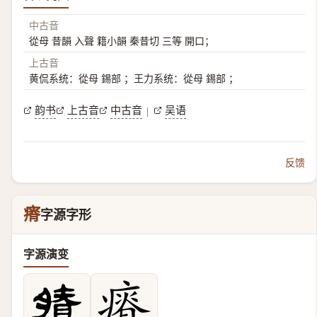
中古音
從母 昔韻 入聲 籍小韻 秦昔切 三等 開口；
上古音
黄侃系统：從母 錫部 ；王力系统：從母 錫部 ；
韵书
上古音
中古音
吴语
|
反馈
瘠
字源字形
字源演变