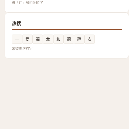
与「疒」部相关的字
热搜
一
爱
福
龙
和
德
静
安
常被查询的字