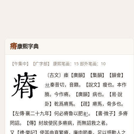
瘠
康熙字典
【午集中】【疒字部】 康熙笔画：15 部外笔画：10
〔古文〕㾊【廣韻】【集韻】【韻會】
秦昔切，音籍。【說文】瘦也。本作
𠀤
膌。今作瘠。【廣韻】病也。【易·說
卦】乾爲瘠馬。【疏】瘠馬，骨多也。
【左傳·襄二十九年】何必瘠魯以肥
。【書·微子】多瘠
𣏌
罔詔。【傳】紂故使民多瘠病，而無詔救之者。
又【禮·樂記】使其曲直繁瘠，廉肉節奏，足以感動人之