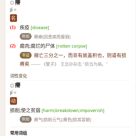
瘠
◎
jí
名
疾疫
[disease]
例如
瘠瘵(因患病而瘦弱)
腐肉;腐烂的尸体
[rotten corpse]
书证
稼亡三分之一，而非有故盖积也，则道有损
瘠矣
——
《管子》
王念孙杂志:“损当为捐。”
词性变化
瘠
◎
jí
动
损削;使之贫弱
[harm;breakdown;impoverish]
例如
瘠气(损削元气);瘠色(损其容貌)
常用词组