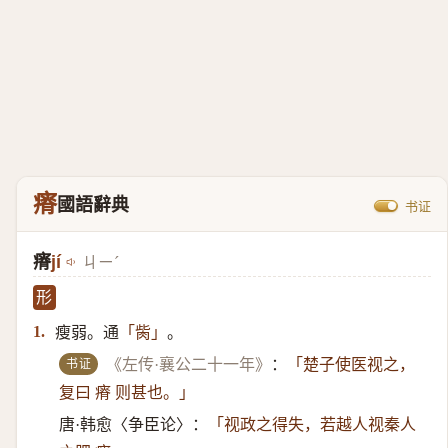
瘠
國語辭典
书证
瘠
jí
ㄐㄧˊ
形
瘦弱。通
。
1.
「胔」
书证
《左传·襄公二十一年》
：
「楚子使医视之，
复曰 瘠 则甚也。」
唐·韩愈〈争臣论〉：
「视政之得失，若越人视秦人