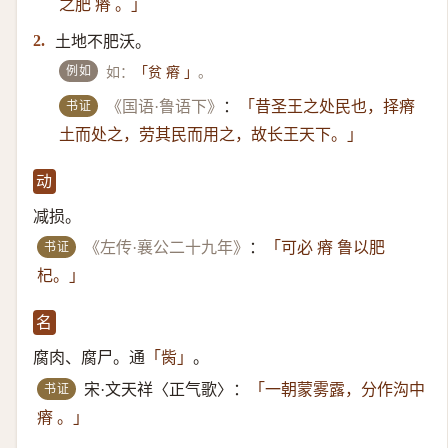
之肥 瘠 。」
土地不肥沃。
2.
例如
如：
。
「贫 瘠 」
书证
《国语·鲁语下》
：
「昔圣王之处民也，择瘠
土而处之，劳其民而用之，故长王天下。」
动
减损。
书证
《左传·襄公二十九年》
：
「可必 瘠 鲁以肥
杞。」
名
腐肉、腐尸。通
。
「胔」
书证
宋·文天祥〈正气歌〉：
「一朝蒙雾露，分作沟中
瘠 。」