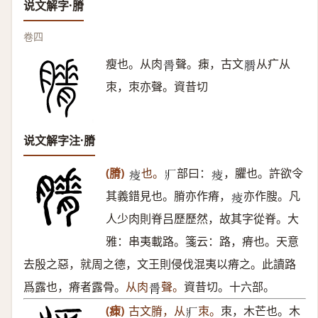
说文解字·膌
卷四
瘦也。从肉
聲。㾊，古文
从疒从
𦟝
𦢕
朿，朿亦聲。資昔切
说文解字注·膌
(膌)
也。
部曰：
，臞也。許欲令
𤸃
𤕫
𤸃
其義錯見也。膌亦作瘠，
亦作膄。凡
𤸃
人少肉則脊吕歷歷然，故其字從脊。大
雅：串夷載路。箋云：路，瘠也。天意
去殷之惡，就周之德，文王則侵伐混夷以瘠之。此讀路
爲露也，瘠者露骨。
从肉
聲。
資昔切。十六部。
𦟝
(㾊)
古文膌，从
朿。
朿，木芒也。木
𤕫