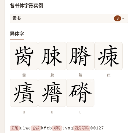
各书体字形实例
3
隶书
异体字
胔
脨
膌
㾊
𤹠
𤻣
𥕂
五笔
uiwe
仓颉
kfcb
郑码
tvoq
四角号码
00127