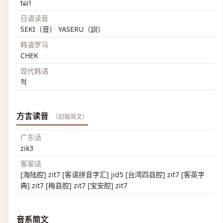
tɕi˧˥
日语读音
SEKI（音） YASERU（訓）
韩语罗马
CHEK
现代韩语
척
方言读音
（旧版简文）
广东话
zik3
客家话
[海陆腔] zit7 [客语拼音字汇] jid5 [台湾四县腔] zit7 [客英字
典] zit7 [梅县腔] zit7 [宝安腔] zit7
音系简文