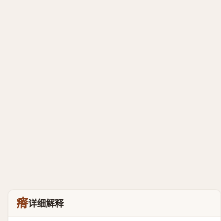
瘠
详细解释