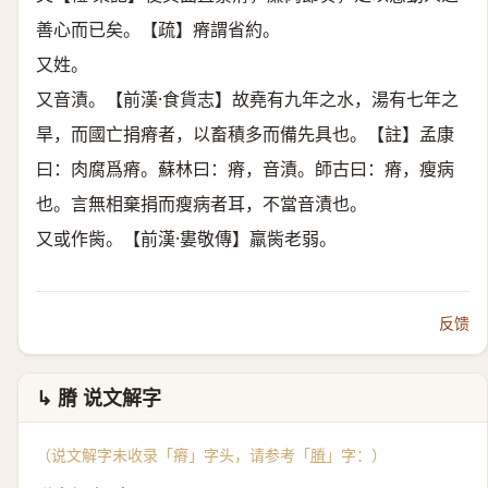
善心而已矣。【疏】瘠謂省約。
又姓。
又音漬。【前漢·食貨志】故堯有九年之水，湯有七年之
旱，而國亡捐瘠者，以畜積多而備先具也。【註】孟康
曰：肉腐爲瘠。蘇林曰：瘠，音漬。師古曰：瘠，瘦病
也。言無相棄捐而瘦病者耳，不當音漬也。
又或作胔。【前漢·婁敬傳】羸胔老弱。
反馈
↳ 膌 说文解字
（说文解字未收录「瘠」字头，请参考「
膌
」字：）