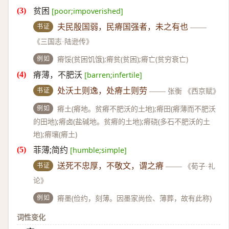
贫困
[poor;impoverished]
书证
夫民殷国弱，民瘠国强者，未之有也
——
《三国志·陆逊传》
例如
瘠馁(贫困饥饿);瘠贫(贫困);瘠亡(贫穷衰亡)
瘠薄，不肥沃
[barren;infertile]
书证
处沃土则逸，处瘠土则劳
——
张衡 《西京赋》
例如
瘠土(瘠地。贫瘠不肥沃的土地);瘠田(瘠薄而不肥沃
的田地);瘠卤(盐碱地。贫瘠的土地);瘠硗(多石不肥沃的土
地);瘠壤(瘠土)
菲薄;简约
[humble;simple]
书证
送死不忠厚，不敬文，谓之瘠
——
《荀子·礼
论》
例如
瘠墨(俭约，刻薄。因墨家尚俭、薄葬，故有此称)
词性变化