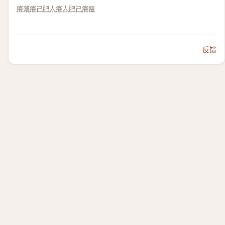
瘠薄
瘠己肥人
瘠人肥己
瘠瘦
反馈