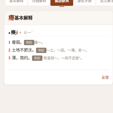
基本解释
详细解释
國語辭典
康熙字典
说文解
瘠
基本解释
瘠
jí
ㄐㄧˊ
●
瘦弱。
瘦～。
例如
土地不肥沃。
～土。～田。～薄。贫～。
例如
薄，简约。
“若是则～，～则不足欲”。
例如
反馈