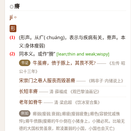
瘠
◎
jí
形
(形声。从疒( chuáng)，表示与疾病有关，脊声。本
义:身体瘦弱)
同本义。或作“膌”
[lean;thin and weak;wispy]
书证
牛虽瘠，偾于豚上，其畏不死?
——
《左传·昭
公十三年》
宋崇门之巷人服丧而毁甚瘠
——
《韩非子·内储说上》
长短丰瘠
——
清·薛福成 《观巴黎油画记》
老年如脊牛
——
清·梁启超 《饮冰室合集》
例如
瘠弱(瘦弱;衰弱);瘠疲(瘦弱疲惫);瘠色(容貌忧戚憔
悴);瘠牛偾豚(瘦瘠的牛仆倒在小猪身上，小猪必死。比喻无
德的大国权势虽衰，欺凌羸弱的小国，小国也会灭亡)