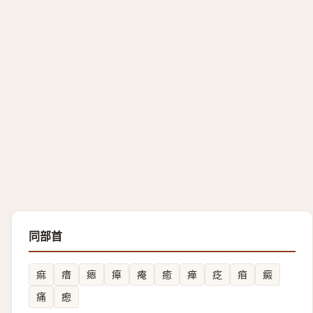
同部首
痲
瘄
瘱
㿁
痷
癒
瘅
疺
㾇
癜
痛
瘛