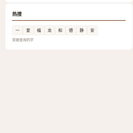
热搜
一
爱
福
龙
和
德
静
安
常被查询的字