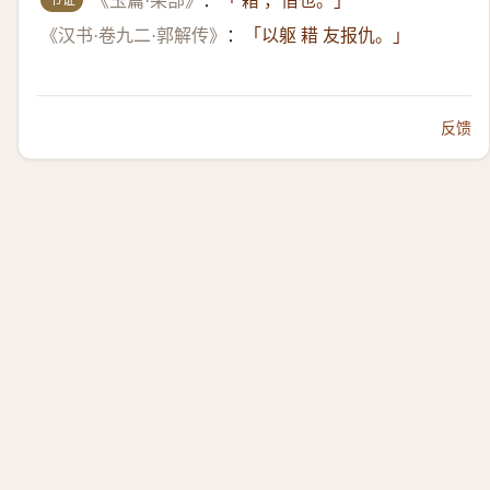
《玉篇·耒部》
：
「 耤 ，借也。」
《汉书·卷九二·郭解传》
：
「以躯 耤 友报仇。」
反馈