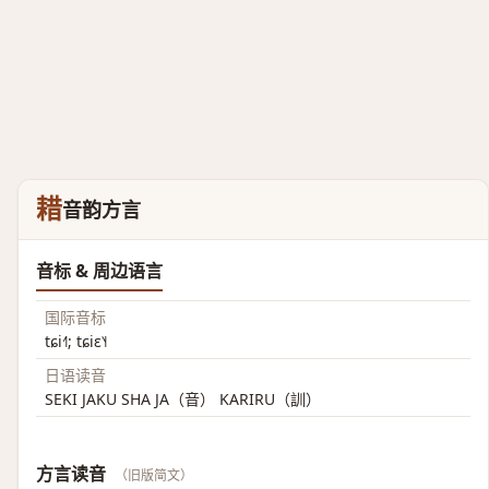
耤
音韵方言
音标 & 周边语言
国际音标
tɕi˧˥; tɕiɛ˥˧
日语读音
SEKI JAKU SHA JA（音） KARIRU（訓）
方言读音
（旧版简文）