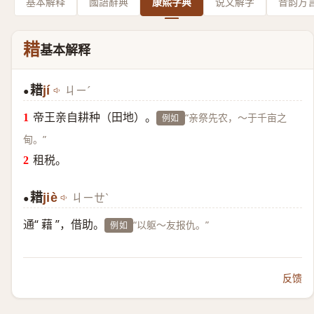
基本解释
國語辭典
康熙字典
说文解字
音韵方
耤
基本解释
耤
jí
ㄐㄧˊ
●
帝王亲自耕种（田地）。
“亲祭先农，～于千亩之
例如
甸。”
租税。
耤
jiè
ㄐㄧㄝˋ
●
通“ 藉 ”，借助。
“以躯～友报仇。”
例如
反馈