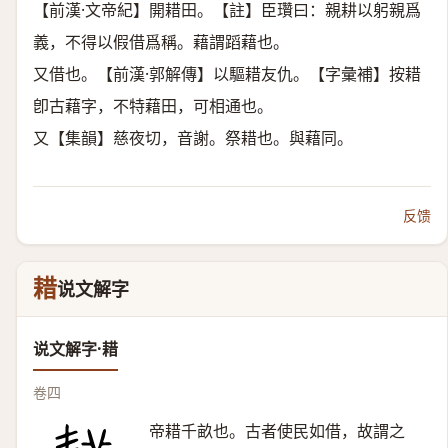
【前漢·文帝紀】開耤田。【註】臣瓚曰：親耕以躬親爲
義，不得以假借爲稱。藉謂蹈藉也。
又借也。【前漢·郭解傳】以驅耤友仇。【字彙補】按耤
卽古藉字，不特藉田，可相通也。
又【集韻】慈夜切，音謝。祭耤也。與藉同。
反馈
耤
说文解字
说文解字·耤
卷四
帝耤千畝也。古者使民如借，故謂之