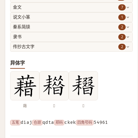
7
金文
1
说文小篆
2
秦系简牍
2
隶书
2
传抄古文字
异体字
藉
𦔡
𦔢
五笔
diaj
仓颉
qdta
郑码
ckek
四角号码
54961