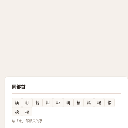
同部首
䎯
耓
耪
耝
耟
䎨
䎮
䎣
耣
耧
䎦
耲
与「耒」部相关的字