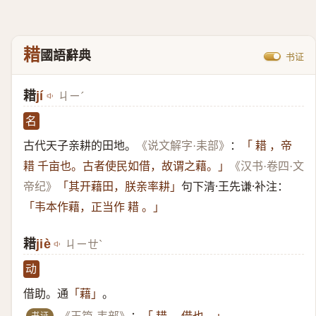
耤
國語辭典
书证
耤
jí
ㄐㄧˊ
名
古代天子亲耕的田地。
：
《说文解字·耒部》
「 耤 ，帝
耤 千亩也。古者使民如借，故谓之藉。」
《汉书·卷四·文
句下清·王先谦·补注：
帝纪》
「其开藉田，朕亲率耕」
「韦本作藉，正当作 耤 。」
耤
jiè
ㄐㄧㄝˋ
动
借助。通
。
「藉」
书证