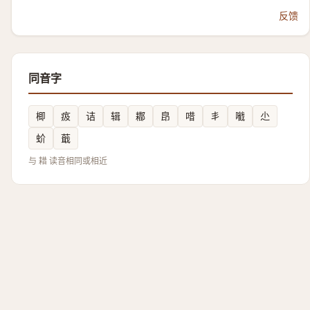
反馈
同音字
楖
㽺
诘
辑
䣢
皍
唶
丯
㘍
尐
蚧
蕺
与 耤 读音相同或相近