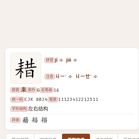
拼音
jí
jiè
注音
ㄐㄧˊ
ㄐㄧㄝˋ
耒
部首
部外
总笔画
6
14
统一码
CJK 8024
笔顺
11123412212511
字形结构
左右结构
异体