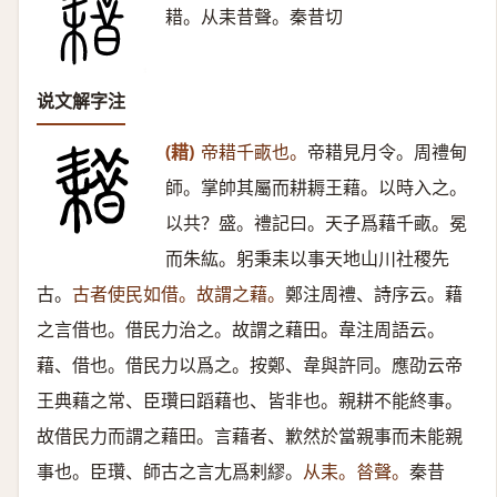
耤。从耒昔聲。秦昔切
说文解字注
(耤)
帝耤千畞也。
帝耤見月令。周禮甸
師。掌帥其屬而耕耨王藉。以時入之。
以共？盛。禮記曰。天子爲藉千畞。冕
而朱紘。躬秉耒以事天地山川社稷先
古。
古者使民如借。故謂之藉。
鄭注周禮、詩序云。藉
之言借也。借民力治之。故謂之藉田。韋注周語云。
藉、借也。借民力以爲之。按鄭、韋與許同。應劭云帝
王典藉之常、臣瓚曰蹈藉也、皆非也。親耕不能終事。
故借民力而謂之藉田。言藉者、歉然於當親事而未能親
事也。臣瓚、師古之言尢爲剌繆。
从耒。㫺聲。
秦昔