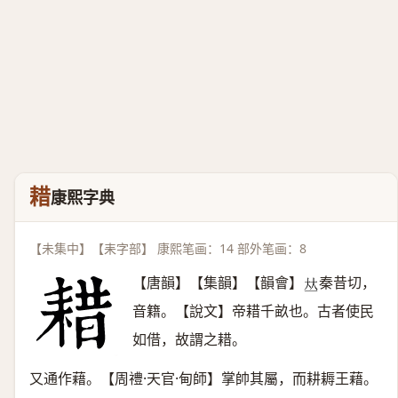
耤
康熙字典
【未集中】【耒字部】 康熙笔画：14 部外笔画：8
【唐韻】【集韻】【韻會】
秦昔切，
𠀤
音籍。【說文】帝耤千畝也。古者使民
如借，故謂之耤。
又通作藉。【周禮·天官·甸師】掌帥其屬，而耕耨王藉。