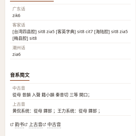
广东话
zik6
客家话
[台湾四县腔] sit8 zia5 [客英字典] sit8 cit7 [海陆腔] sit8 zia5
[梅县腔] sit8
潮州话
zia6
音系简文
中古音
從母 昔韻 入聲 籍小韻 秦昔切 三等 開口；
上古音
黄侃系统：從母 鐸部 ；王力系统：從母 鐸部 ；
韵书
上古音
中古音