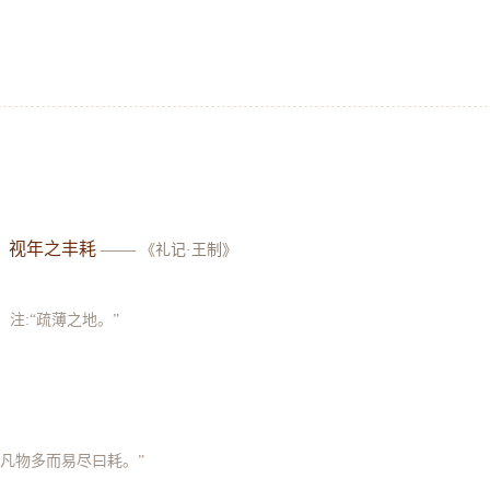
，视年之丰耗
——
《礼记·王制》
》
注:“疏薄之地。”
。凡物多而易尽曰耗。”