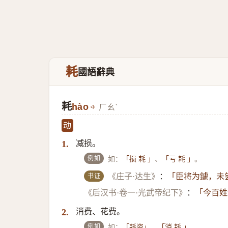
耗
國語辭典
耗
hào
ㄏㄠˋ
动
减损。
1.
例如
如：
、
。
「损 耗 」
「亏 耗 」
书证
《庄子·达生》
：
「臣将为鐻，未
《后汉书·卷一·光武帝纪下》
：
「今百姓
消费、花费。
2.
例如
如：
、
。
「耗资」
「消 耗 」