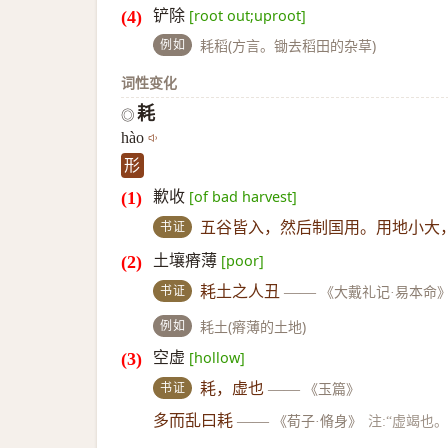
铲除
[root out;uproot]
例如
耗稻(方言。锄去稻田的杂草)
词性变化
耗
◎
hào
形
歉收
[of bad harvest]
书证
五谷皆入，然后制国用。用地小大
土壤瘠薄
[poor]
书证
耗土之人丑
——
《大戴礼记·易本命
例如
耗土(瘠薄的土地)
空虚
[hollow]
书证
耗，虚也
——
《玉篇》
多而乱曰耗
——
《荀子·脩身》
注:“虚竭也