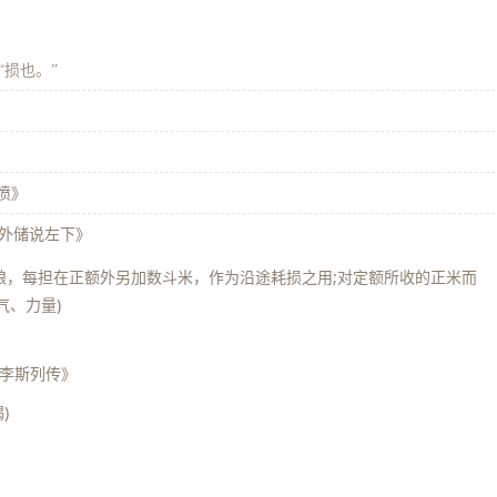
“损也。”
愤》
·外储说左下》
米粮，每担在正额外另加数斗米，作为沿途耗损之用;对定额所收的正米而
气、力量)
·李斯列传》
)