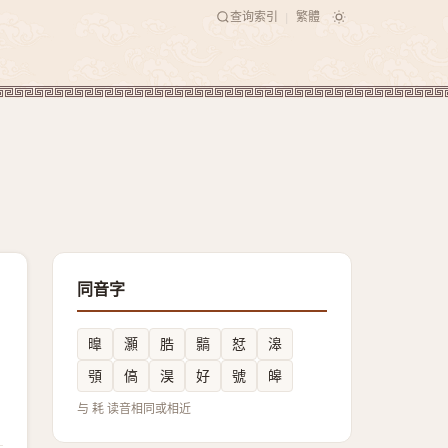
查询索引
繁體
|
同音字
曍
灝
㬶
䯫
恏
滜
䪽
傐
淏
好
號
皞
与 耗 读音相同或相近