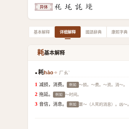
异体
基本解释
详细解释
國語辭典
康熙字典
耗
基本解释
耗
hào
ㄏㄠˋ
●
减损，消费。
～损。～费。～资。消～。
例如
拖延。
～时间。
例如
音信，消息。
噩～（人死的消息）。凶～
例如