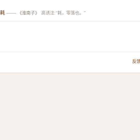
，耗
——
《淮南子》
高诱注:“耗，零落也。”
反