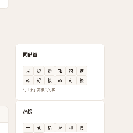
同部首
䎤
耨
耮
耟
䎨
耢
䎬
䎪
䎦
䎭
耓
䎱
与「耒」部相关的字
热搜
一
爱
福
龙
和
德