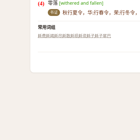
零落
[withered and fallen]
书证
秋行夏令，华;行春令，荣;行冬令
常用词组
耗费
耗竭
耗尽
耗散
耗损
耗资
耗子
耗子尾巴