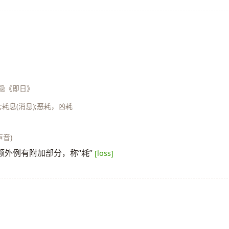
隐《即日》
;耗息(消息);恶耗，凶耗
声音)
外例有附加部分，称“耗”
[loss]