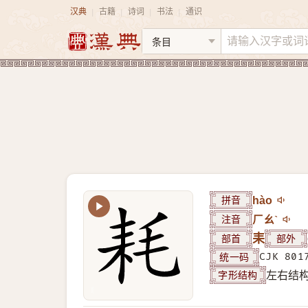
汉典
古籍
诗词
书法
通识
|
|
|
|
拼音
hào
注音
ㄏㄠˋ
部首
耒
部外
统一码
CJK 801
字形结构
左右结