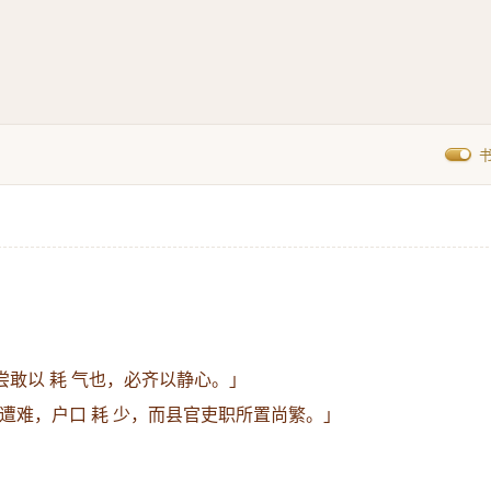
尝敢以 耗 气也，必齐以静心。」
遭难，户口 耗 少，而县官吏职所置尚繁。」