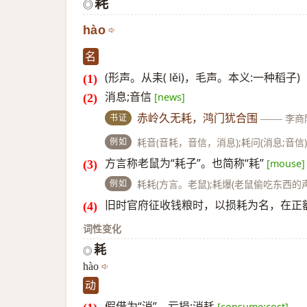
耗
◎
hào
名
(形声。从耒( lěi)，毛声。本义:一种稻子)
消息;音信
[news]
书证
赤岭久无耗，鸿门犹合围
——
李商
例如
耗音(音耗，音信，消息);耗问(消息;音信)
方言称老鼠为“耗子”。也简称“耗”
[mouse]
例如
耗耗(方言。老鼠);耗爆(老鼠偷吃东西的
旧时官府征收钱粮时，以损耗为名，在正额
词性变化
耗
◎
hào
动
假借为“消”。亏损;消耗
[consume;cost]