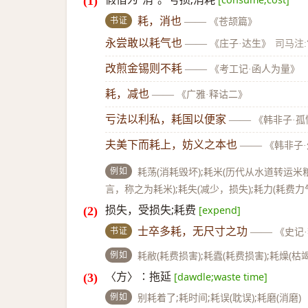
书证
耗，消也
——
《苍颉篇》
永尝敢以耗气也
——
《庄子·达生》
司马注:
改煎金锡则不耗
——
《考工记·函人为量》
耗，减也
——
《广雅·释诂二》
亏法以利私，耗国以便家
——
《韩非子·孤
夫美下而耗上，妨义之本也
——
《韩非子
例如
耗荡(消耗毁坏);耗米(历代从水道转运
言，称之为耗米);耗失(减少，损失);耗力(耗费力
损失，受损失;耗费
[expend]
书证
士卒多耗，无尺寸之功
——
《史记
例如
耗敝(耗费损害);耗蠹(耗费损害);耗燥(枯竭
〈方〉∶拖延
[dawdle;waste time]
例如
别耗着了;耗时间;耗误(耽误);耗磨(消磨)