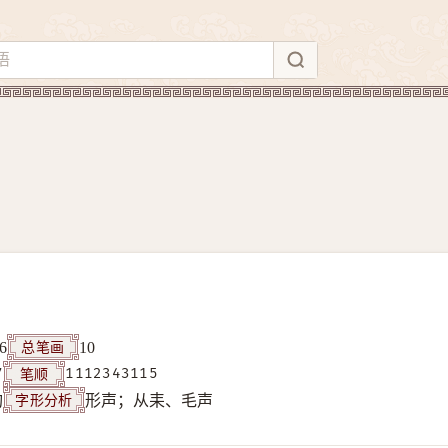
总笔画
6
10
笔顺
7
1112343115
字形分析
构
形声；从耒、毛声