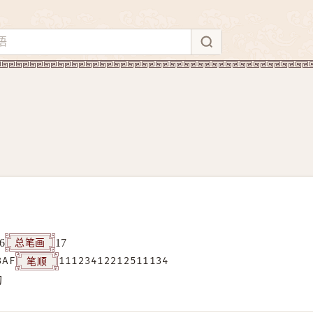
总笔画
6
17
笔顺
3AF
11123412212511134
构