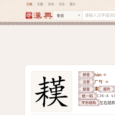
汉典
古籍
诗词
书法
通识
|
|
|
|
拼音
hàn
注音
ㄏㄢˋ
部首
耒
部外
统一码
CJK-A 4
字形结构
左右结