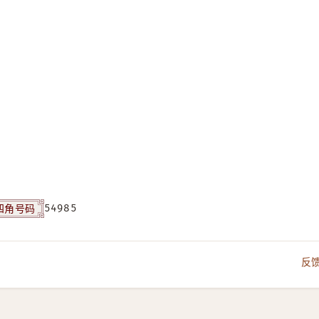
四角号码
54985
反