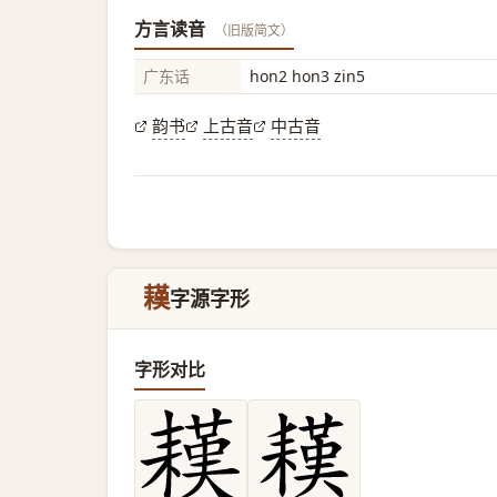
方言读音
（旧版简文）
广东话
hon2 hon3 zin5
韵书
上古音
中古音
䎯
字源字形
字形对比