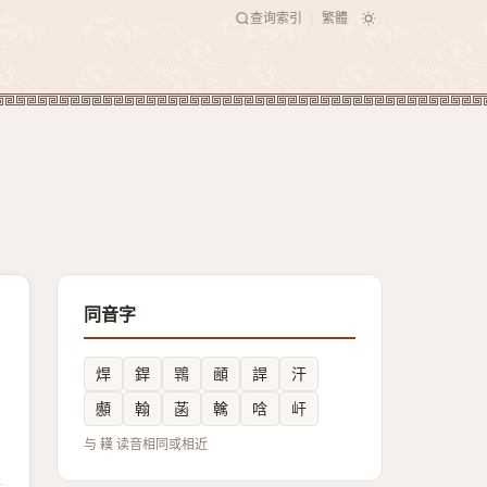
查询索引
繁體
|
同音字
焊
銲
䳚
顄
䛞
汗
䫲
翰
菡
䮧
唅
屽
与 䎯 读音相同或相近