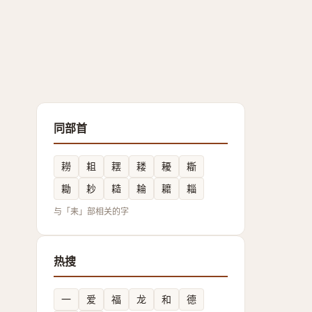
同部首
耮
耝
䎬
耧
耰
䎰
耡
耖
䎭
耣
耱
䎩
与「耒」部相关的字
热搜
一
爱
福
龙
和
德