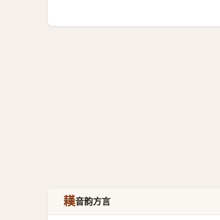
䎯
音韵方言