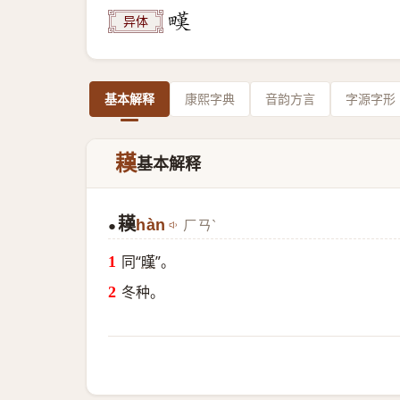
异体
基本解释
康熙字典
音韵方言
字源字形
䎯
基本解释
䎯
hàn
ㄏㄢˋ
●
同“
暵
”。
冬种。