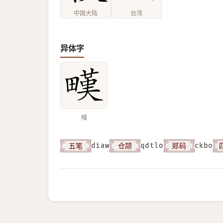
中国大陆
台湾
异体字
𤳉
五笔
仓颉
郑码
diaw
qdtlo
ckbo