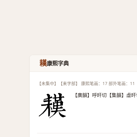
䎯
康熙字典
【未集中】【耒字部】 康熙笔画：17 部外笔画：11
【廣韻】呼旰切【集韻】虛旰