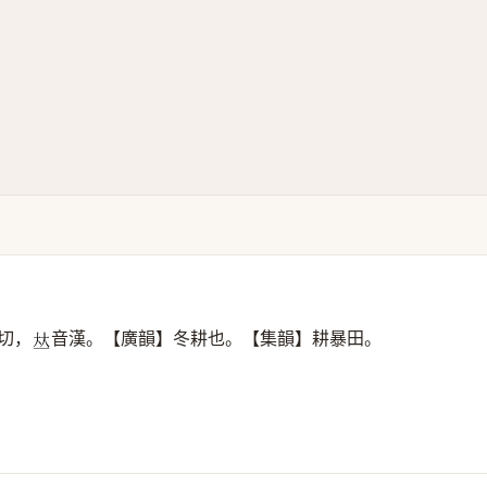
切，
音漢。【廣韻】冬耕也。【集韻】耕暴田。
𠀤