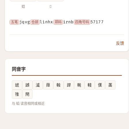
蛿
𧌤
五笔
jqvg
仓颉
linhx
郑码
irnb
四角号码
57177
反馈
同音字
䖔
䜗
㵄
蔊
螒
䛞
㲦
輚
傼
䓿
䧲
閈
与 蜭 读音相同或相近