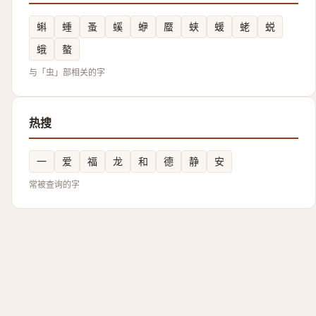
蝌
蝩
蚤
螇
蛜
蟨
蛱
蝯
蛯
蜕
蛾
螯
与「虫」部相关的字
热搜
一
爱
福
龙
和
德
静
安
常被查询的字