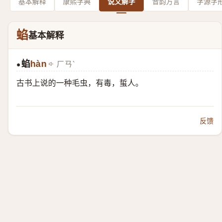
基本解释
康熙字典
说文解字
音韵方言
字源字
蜭
基本解释
蜭
hàn
ㄏㄢˋ
●
古书上说的一种毛虫，有毒，蜇人。
反馈