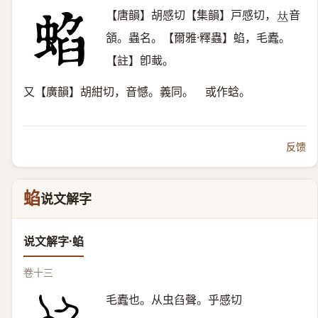
【唐韻】胡感切【集韻】戸感切，
音
𠀤
頷。蟲名。【爾雅·釋蟲】蜭，毛蠹。
【註】卽蛓。
又【廣韻】胡紺切，音憾。義同。 或作蛿。
反馈
蜭
说文解字
说文解字·蜭
卷十三
毛蠹也。从虫臽聲。乎感切