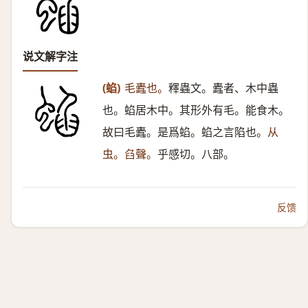
说文解字注
(蜭)
毛蠹也。
釋蟲文。蠹者、木中蟲
也。蜭居木中。其形外有毛。能食木。
故曰毛蠹。是爲蜭。蜭之言陷也。
从
虫。臽聲。
乎感切。八部。
反馈