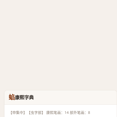
蜭
康熙字典
【申集中】【虫字部】 康熙笔画：14 部外笔画：8