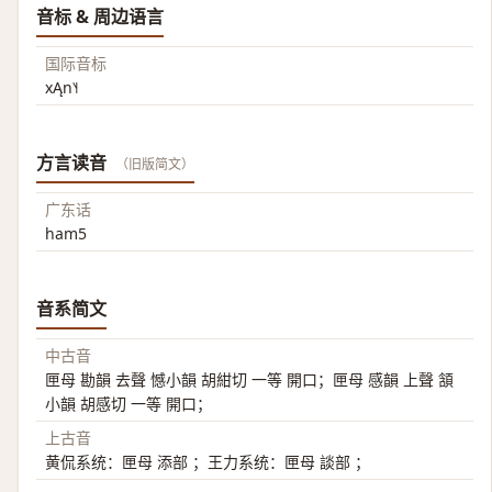
音标 & 周边语言
国际音标
xĄn˥˧
方言读音
（旧版简文）
广东话
ham5
音系简文
中古音
匣母 勘韻 去聲 憾小韻 胡紺切 一等 開口；匣母 感韻 上聲 頷
小韻 胡感切 一等 開口；
上古音
黄侃系统：匣母 添部 ；王力系统：匣母 談部 ；