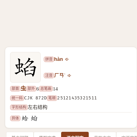
拼音
hàn
注音
ㄏㄢˋ
虫
部首
部外
总笔画
6
14
统一码
CJK 872D
笔顺
25121435321511
字形结构
左右结构
异体