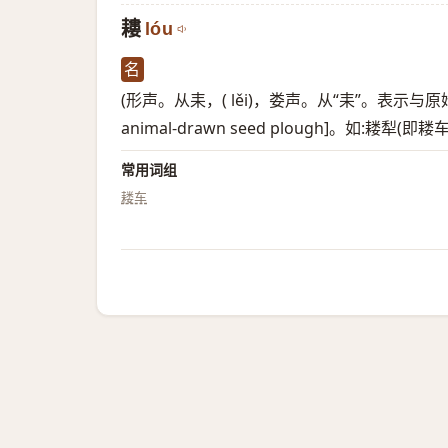
耬
lóu
名
(形声。从耒，( lěi)，娄声。从“耒”。表示与
animal-drawn seed plough]。如:耧
常用词组
耧车