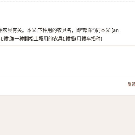
原始农具有关。本义:下种用的农具名，即“耧车”)同本义 [an
犁(即耧车);耧锄(一种翻松土壤用的农具);耧播(用耧车播种)
反