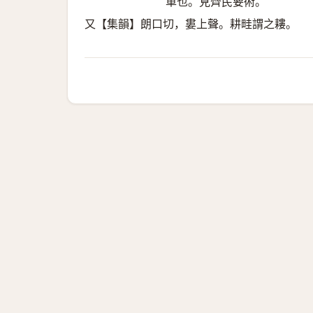
車也。見齊民要術。
又【集韻】朗口切，婁上聲。耕畦謂之耬。 