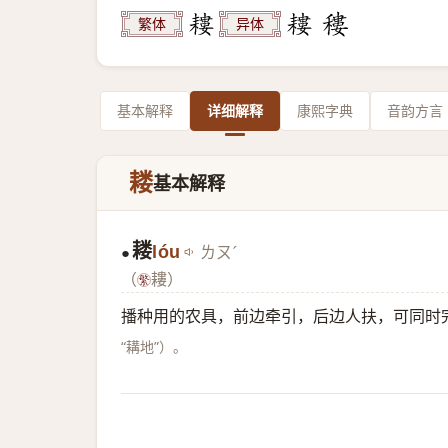
繁体
异体
基本解释
详细解释
康熙字典
音韵方言
耧
基本解释
耧
lóu
ㄌㄡˊ
●
（
耬）
播种用的农具，前边牵引，后边人扶，可同时
“耩地”）。