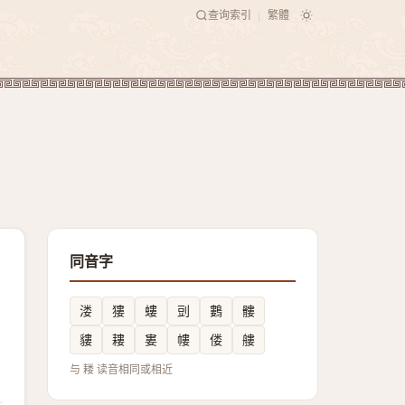
查询索引
繁體
|
同音字
溇
㺏
螻
剅
鷜
髏
貗
耬
婁
㡞
偻
艛
与 耧 读音相同或相近