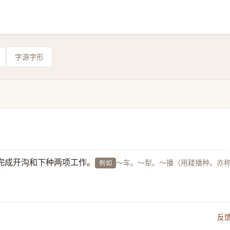
字源字形
完成开沟和下种两项工作。
～车。～犁。～播（用耧播种。亦
例如
反