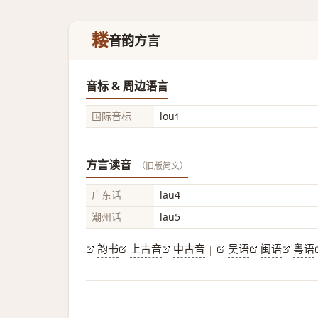
耧
音韵方言
音标 & 周边语言
国际音标
lou˧˥
方言读音
（旧版简文）
广东话
lau4
潮州话
lau5
韵书
上古音
中古音
吴语
闽语
粤语
|