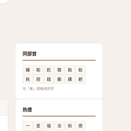
同部首
耭
耟
䎢
䎬
耝
耠
耗
耢
耤
䎰
耬
耙
与「耒」部相关的字
热搜
一
爱
福
龙
和
德