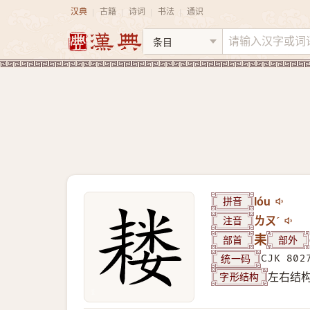
汉典
古籍
诗词
书法
通识
|
|
|
|
拼音
lóu
注音
ㄌㄡˊ
部首
耒
部外
统一码
CJK 802
字形结构
左右结