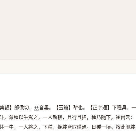
集韻】郞侯切，
音婁。【玉篇】犂也。【正字通】下種具。
𠀤
斗，藏種以牛駕之，一人執耬，且行且搖，種乃隨下。崔實云：
共一牛，一人將之，下種，挽耬皆取備焉。日種一頃。按此卽耬