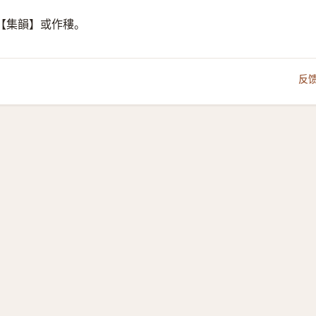
【集韻】或作䅹。
反