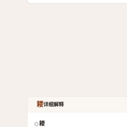
耧
详细解释
耧
◎