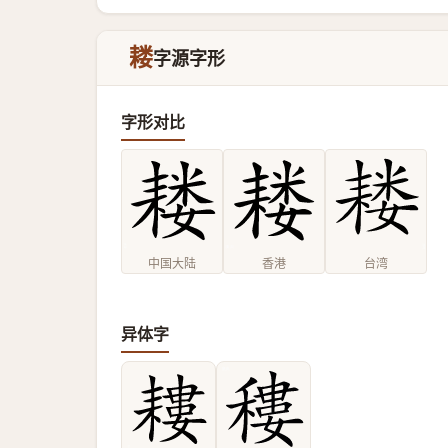
耧
字源字形
字形对比
中国大陆
香港
台湾
异体字