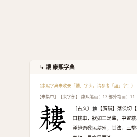
↳ 耬 康熙字典
（康熙字典未收录「耧」字头，请参考「
耬
」字：）
【未集中】【耒字部】 康熙笔画：17 部外笔画：11
〔古文〕
【廣韻】落侯切【
𦔪
曰耬車，狀如三足犂，中置耬
漢趙過敎民耕殖，其法，三犂