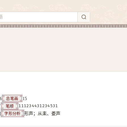
总笔画
6
15
笔顺
7
111234431234531
字形分析
构
形声；从耒、娄声