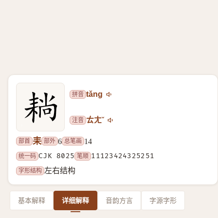
拼音
tǎng
注音
ㄊㄤˇ
耒
部首
部外
总笔画
6
14
统一码
CJK 8025
笔顺
11123424325251
字形结构
左右结构
基本解释
详细解释
音韵方言
字源字形