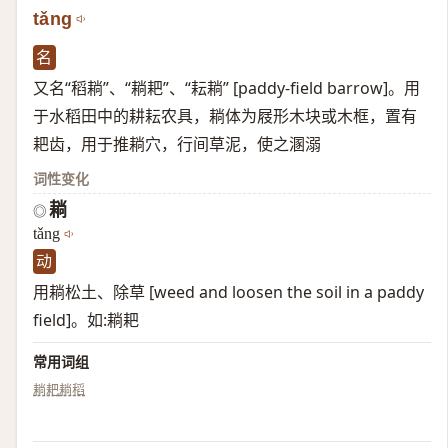
tǎng
名
又名“稻耥”、“耥耙”、“耘耥” [paddy-field barrow]。用
于水稻田中的耕耘农具，耥体为屐形木块或木框，置有
耙齿，用于推耥穴，行间草泥，使之溷溺
词性变化
耥
◎
tǎng
动
用耥松土、除草 [weed and loosen the soil in a paddy
field]。如:耥耙
常用词组
耥耙
耥稻