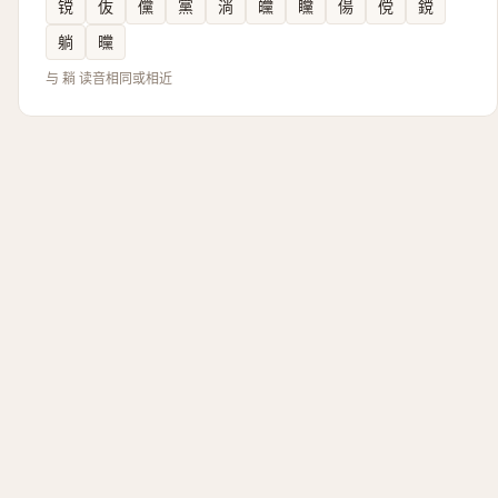
镋
伖
儻
黨
淌
㿩
矘
偒
傥
鎲
躺
曭
与 耥 读音相同或相近