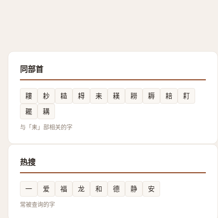
同部首
耬
耖
䎭
䎪
耒
䎯
耮
耨
䎧
耓
䎱
耩
与「耒」部相关的字
热搜
一
爱
福
龙
和
德
静
安
常被查询的字