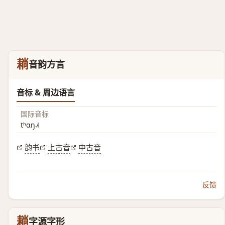
耥
音韵方言
音标 & 周边语言
国际音标
tʰɑŋ˨˩˦
韵书
上古音
中古音
反馈
耥
字源字形