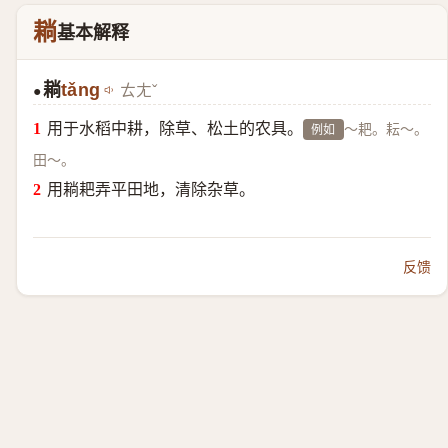
耥
基本解释
耥
tǎng
ㄊㄤˇ
●
用于水稻中耕，除草、松土的农具。
～耙。耘～。
例如
田～。
用耥耙弄平田地，清除杂草。
反馈