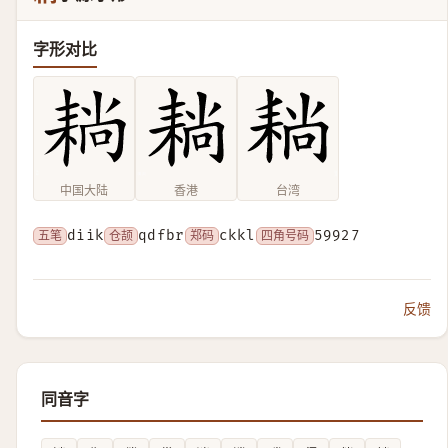
字形对比
中国大陆
香港
台湾
五笔
diik
仓颉
qdfbr
郑码
ckkl
四角号码
59927
反馈
同音字