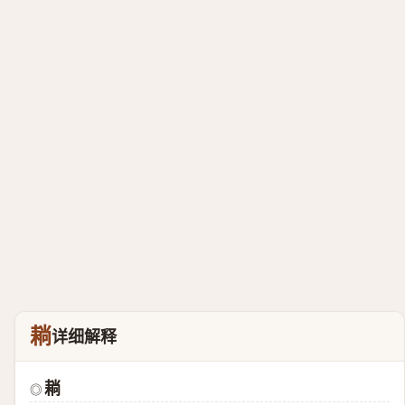
耥
详细解释
耥
◎