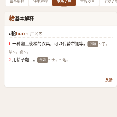
基本解释
详细解释
康熙字典
音韵方言
字源字
耠
基本解释
耠
huō
ㄏㄨㄛ
●
一种翻土使松的农具，可以代替犁锄等。
～子。
例如
犁～。锄～。
用耠子翻土。
～土。～地。
例如
反馈