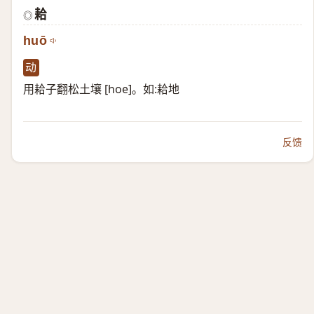
耠
◎
huō
动
用耠子翻松土壤 [hoe]。如:耠地
反馈