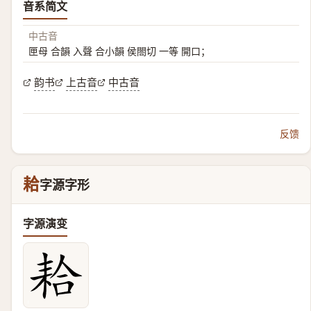
音系简文
中古音
匣母 合韻 入聲 合小韻 侯閤切 一等 開口；
韵书
上古音
中古音
反馈
耠
字源字形
字源演变