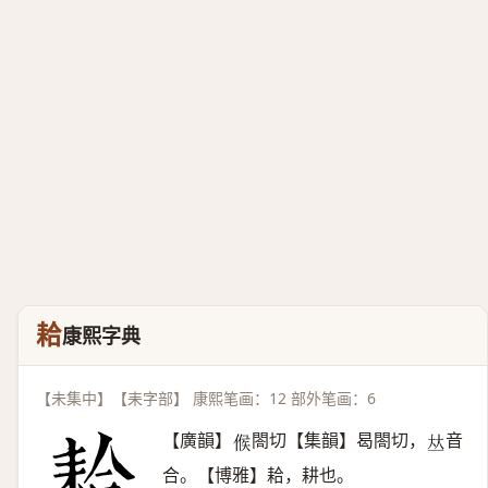
耠
康熙字典
【未集中】【耒字部】 康熙笔画：12 部外笔画：6
【廣韻】
閤切【集韻】曷閤切，
音
𠋫
𠀤
合。【博雅】耠，耕也。