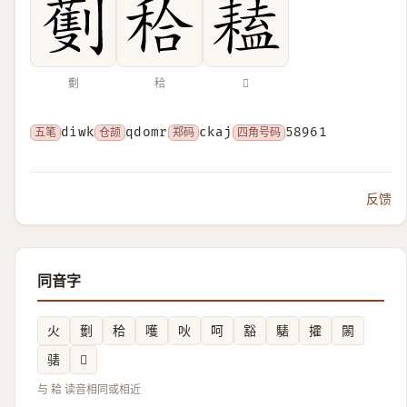
劐
秴
𦔏
五笔
diwk
仓颉
qdomr
郑码
ckaj
四角号码
58961
反馈
同音字
火
劐
秴
嚄
吙
呵
豁
騞
攉
䦝
𬴃
𨷮
与 耠 读音相同或相近