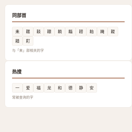
同部首
耒
䎬
䎦
耲
耥
䎩
耢
耛
䎨
䎫
耤
耓
与「耒」部相关的字
热搜
一
爱
福
龙
和
德
静
安
常被查询的字