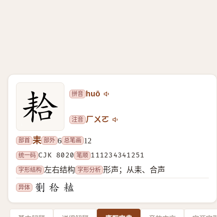
拼音
huō
注音
ㄏㄨㄛ
耒
部首
部外
总笔画
6
12
统一码
CJK 8020
笔顺
111234341251
字形结构
字形分析
左右结构
形声；从耒、合声
异体