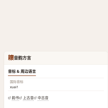
耲
音韵方言
音标 & 周边语言
国际音标
xuai˧˥
韵书
上古音
中古音