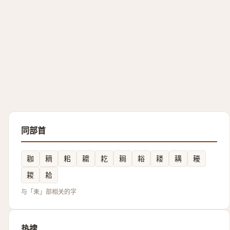
同部首
耞
䎮
耜
耱
䎢
䎤
䎥
耧
耩
耰
䎫
耠
与「耒」部相关的字
热搜