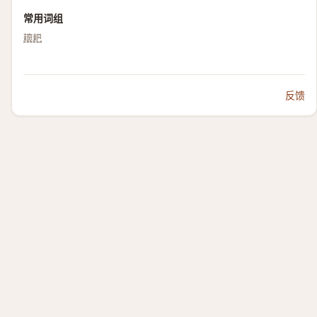
常用词组
耲耙
反馈