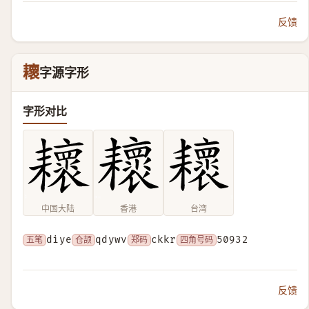
反馈
耲
字源字形
字形对比
中国大陆
香港
台湾
五笔
diye
仓颉
qdywv
郑码
ckkr
四角号码
50932
反馈