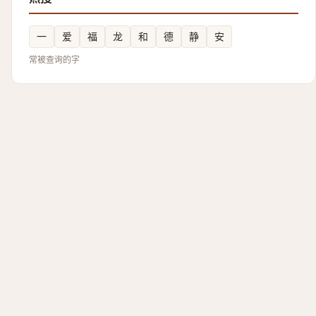
一
爱
福
龙
和
德
静
安
常被查询的字