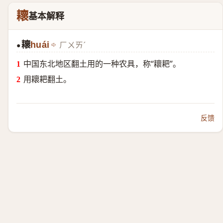
耲
基本解释
耲
huái
ㄏㄨㄞˊ
●
中国东北地区翻土用的一种农具，称“耲耙”。
用耲耙翻土。
反馈