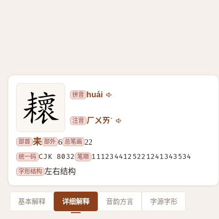
拼音
huái
注音
ㄏㄨㄞˊ
耒
部首
部外
总笔画
6
22
统一码
CJK 8032
笔顺
1112344125221241343534
字形结构
左右结构
基本解释
详细解释
音韵方言
字源字形