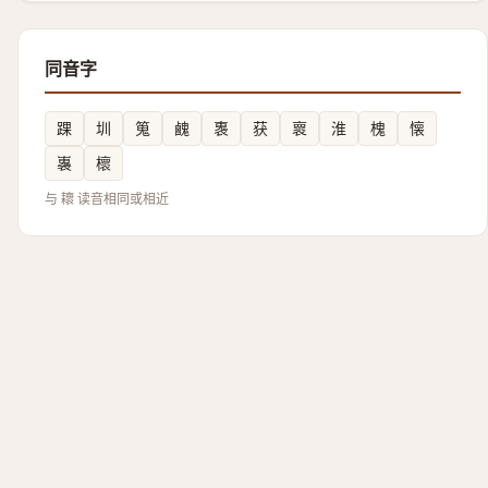
同音字
踝
圳
䈭
䴜
褢
获
褱
淮
槐
懐
㠢
櫰
与 耲 读音相同或相近