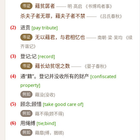
书证
藉贫孱者
——
明·高启 《书博鸡者事》
杀夫子者无罪，藉夫子者不禁
——
《吕氏春秋》
进贡
[pay tribute]
书证
无以藉君，与君相忆也
——
南朝·梁·吴均 《续
齐谐记》
登记;记
[record]
书证
藉长幼贫氓之数
——
《晏子春秋》
通“籍”。登记并没收所有的财产
[confiscated
property]
例如
藉没(没收)
顾念;顾惜
[take good care of]
例如
藉不得(顾不得)
用绳缚
[tie;bind]
例如
藉靡(缚，捆绑)