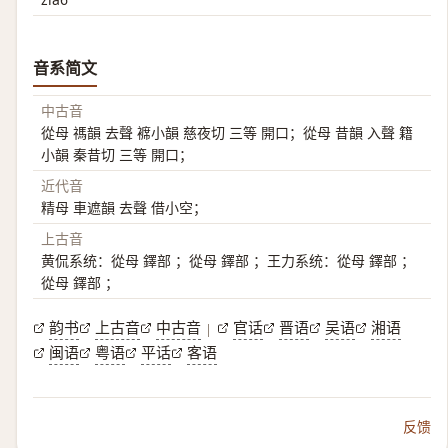
音系简文
中古音
從母 禡韻 去聲 褯小韻 慈夜切 三等 開口；從母 昔韻 入聲 籍
小韻 秦昔切 三等 開口；
近代音
精母 車遮韻 去聲 借小空；
上古音
黄侃系统：從母 鐸部 ；從母 鐸部 ；王力系统：從母 鐸部 ；
從母 鐸部 ；
韵书
上古音
中古音
官话
晋语
吴语
湘语
|
闽语
粤语
平话
客语
反馈