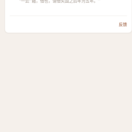
“一云:‘籍，借也，谓借失国之后年为五年。'”
反馈