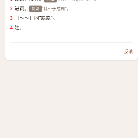
进贡。
“其～于成周”。
例如
〔～～〕同“籍籍”。
姓。
反馈