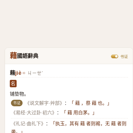
藉
國語辭典
书证
藉
jiè
ㄐㄧㄝˋ
名
铺垫物。
书证
《说文解字·艸部》
：
「 藉 ，祭 藉 也。」
《易经·大过卦·初六》
：
「 藉 用白茅。」
《礼记·曲礼下》
：
「执玉，其有 藉 者则裼，无 藉 者则
袭。」