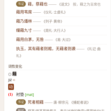
书证
藉，祭藉也
——
《说文》
按，藉之为言席也
藉用苇席
——
《仪礼·士虞礼》
藉乃燔林
——
《列子·黄帝》
缫藉九寸
——
《周礼·大行人》
藉用白茅，无咎
——
《易·大过》
执玉，其有藉者则裼，无藉者则袭
——
《礼记·曲
礼》
词性变化
藉
◎
jiè
动
衬垫
[mat]
书证
死者相藉
——
唐·柳宗元 《捕蛇者说》
例如
藉茅(用茅草垫祭品。表示对神的敬意);藉草枕块(古