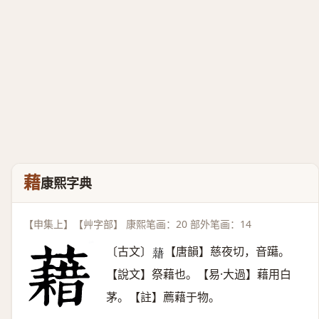
藉
康熙字典
【申集上】【艸字部】 康熙笔画：20 部外笔画：14
〔古文〕
【唐韻】慈夜切，音躤。
𧃫
【說文】祭藉也。【易·大過】藉用白
茅。【註】薦藉于物。