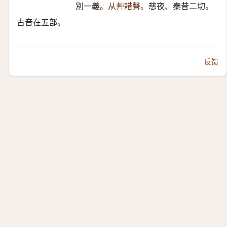
別一義。
从艸耤聲。
慈夜、秦昔二切。
古音在五部。
反馈