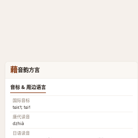
藉
音韵方言
音标 & 周边语言
国际音标
tɕiɛ˥˧; tɕi˧˥
唐代读音
dzhià
日语读音