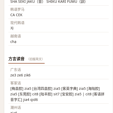
SHA SEKI JAKU（音） SHIKU KARI FUMU（訓）
韩语罗马
CA CEK
现代韩语
자
越南语
chạ
方言读音
（旧版简文）
广东话
ze3 ze6 zik6
客家话
[梅县腔] zia5 [台湾四县腔] zia5 [客英字典] zia5 [海陆腔]
zia5 [东莞腔] cit8 [陆丰腔] sit7 [宝安腔] zia5 | cit8 [客语拼
音字汇] jia4 qid6
潮州话
zia6