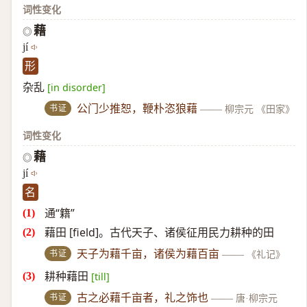
词性变化
藉
◎
jí
形
杂乱
[in disorder]
书证
公门少推恕，鞭朴恣狼藉
——
柳宗元 《田家》
词性变化
藉
◎
jí
名
通“籍”
藉田 [field]。古代天子、诸侯征用民力耕种的田
书证
天子为藉千亩，诸侯为藉百亩
——
《礼记》
耕种藉田
[till]
书证
古之必藉千亩者，礼之饰也
——
唐·柳宗元