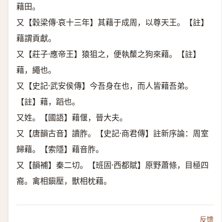
藉田。
又【穀梁傳·哀十三年】其藉于成周，以尊天王。【註】
藉謂貢獻。
又【莊子·應帝王】猿狙之，便執斄之狗來藉。【註】
藉，繩也。
又【史記·武安侯傳】今吾身在也，而人皆藉吾弟。
【註】藉，蹈也。
又姓。【國語】藉偃，晉大夫。
又【唐韻古音】讀胙。【史記·商君傳】註新序論：周室
歸藉。【索隱】藉音胙。
又【韻補】秦二切。【班固·西都賦】原野蕭條，目極四
裔。禽相鎭壓，獸相枕藉。
反馈