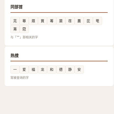
同部首
芫
䔿
薠
蕒
䓯
蕖
荏
蕽
芘
䓐
茀
蒄
与「艹」部相关的字
热搜
一
爱
福
龙
和
德
静
安
常被查询的字