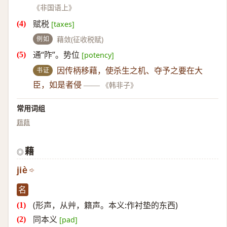
《非国语上》
赋税
[taxes]
例如
藉敛(征收税赋)
通“阼”。势位
[potency]
书证
因传柄移藉，使杀生之机、夺予之要在大
臣，如是者侵
——
《韩非子》
常用词组
藉藉
藉
◎
jiè
名
(形声，从艸，籍声。本义:作衬垫的东西)
同本义
[pad]