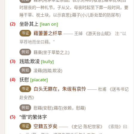
时居丧的一种礼节，子从父、母丧时起至下葬一段时间，要
睡干草、枕土块，以示哀思);藉子(小儿卧处垫的防尿布)
坐卧其上
[lean on]
书证
藉萋萋之纤草
——
王绰 《游天台山赋》
注:“以
草荐地而坐曰藉。”
例如
藉槀(坐于草垫之上)
践踏;欺凌
[bully]
例如
凌藉(践踏;欺凌)
抚慰
[placate]
书证
白头无籍在，朱绂有哀怜
——
杜甫 《送韦书记
赴安西》
例如
慰藉(安慰);藉在(依赖，慰藉)
“借”的繁体字
书证
空籍五岁矣
——
《史记·陈杞世家》
《索隐》曰: