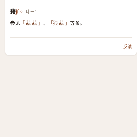
藉
jí
ㄐㄧˊ
参见
、
等条。
「 藉 藉 」
「狼 藉 」
反馈