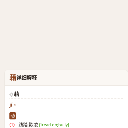
藉
详细解释
藉
◎
jí
动
践踏;欺凌
[tread on;bully]