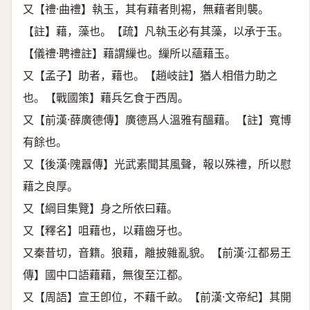
又【禮·曲禮】執玉，其有藉者則裼，無藉者則襲。
【註】藉，藻也。【疏】凡執玉必有其藻，以承于玉。
【儀禮·聘禮註】藉謂繅也。繅所以蘊藉玉。
又【孟子】助者，藉也。【趙岐註】猶人相借力助之
也。【戰國策】藉兵乞食于西周。
又【前漢·薛廣德傳】廣德爲人溫雅有醞藉。【註】寬博
有餘也。
又【後漢·隗囂傳】光武素聞其風聲，報以殊禮，所以慰
藉之良厚。
又【綱目集覽】身之所依曰藉。
又【釋名】咀藉也，以藉齒牙也。
又秦昔切，音籍。狼藉，離披雜亂貌。【前漢·江都易王
傳】國中口語藉藉，無復至江都。
又【周語】宣王卽位，不藉千畝。【前漢·文帝紀】其開