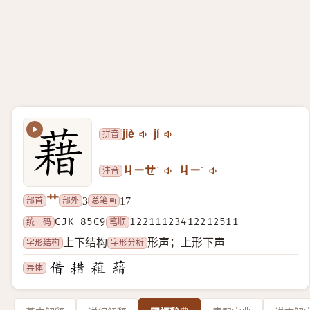
拼音
jiè
jí
注音
ㄐㄧㄝˋ
ㄐㄧˊ
艹
部首
部外
总笔画
3
17
统一码
CJK 85C9
笔顺
12211123412212511
字形结构
字形分析
上下结构
形声；上形下声
异体