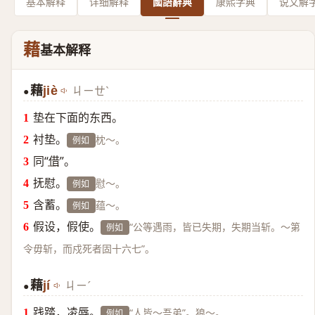
基本解释
详细解释
國語辭典
康熙字典
说文解
藉
基本解释
藉
jiè
ㄐㄧㄝˋ
●
垫在下面的东西。
衬垫。
枕～。
例如
同“
借
”。
抚慰。
慰～。
例如
含蓄。
蕴～。
例如
假设，假使。
“公等遇雨，皆已失期，失期当斩。～第
例如
令毋斩，而戍死者固十六七”。
藉
jí
ㄐㄧˊ
●
践踏，凌辱。
“人皆～吾弟”。狼～。
例如