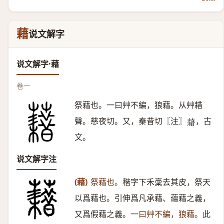
藉
说文解字
说文解字·藉
卷一
祭藉也。一曰艸不編，狼藉。从艸耤
聲。慈夜切。又，秦昔切〖注〗
，古
𧃫
文。
说文解字注
(藉)
祭藉也。
稭字下禾稾去其皮，祭天
以爲藉也。引伸爲凡承藉、蘊藉之義，
又爲假藉之義。
一曰艸不編，狼藉。
此