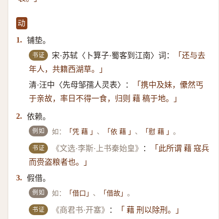
动
铺垫。
1.
书证
宋·苏轼〈卜算子·蜀客到江南〉词：
「还与去
年人，共籍西湖草。」
清·汪中〈先母邹孺人灵表〉：
「携中及妹，儽然丐
于亲故，率日不得一食，归则 藉 稿于地。」
依赖。
2.
例如
如：
、
、
。
「凭 藉 」
「依 藉 」
「慰 藉 」
书证
《文选·李斯·上书秦始皇》
：
「此所谓 藉 寇兵
而赍盗粮者也。」
假借。
3.
例如
如：
、
。
「借口」
「借故」
书证
《商君书·开塞》
：
「 藉 刑以除刑。」