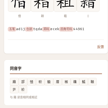
借
耤
蒩
𧃫
五笔
adij
仓颉
tqda
郑码
ecek
四角号码
44961
反馈
同音字
廭
郆
㥛
㠹
觙
厝
槉
磼
䱄
䩯
屰
衸
与 藉 读音相同或相近