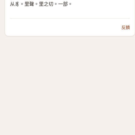
从豸。里聲。
里之切。一部。
反饋