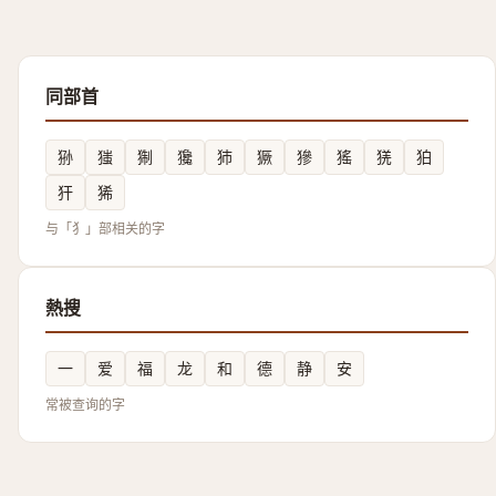
同部首
狲
㺈
猘
㺥
犻
獗
㺑
猺
猐
狛
犴
狶
与「犭」部相关的字
熱搜
一
爱
福
龙
和
德
静
安
常被查询的字