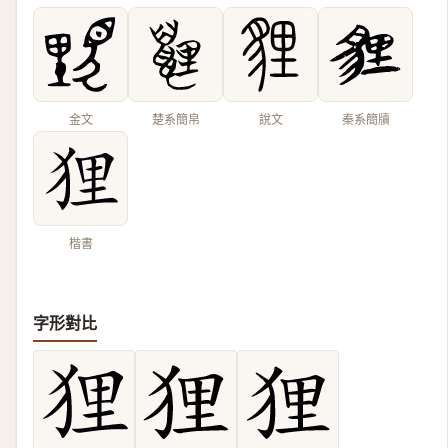
金文
楚系簡帛
說文
秦系簡牘
楷書
字形對比