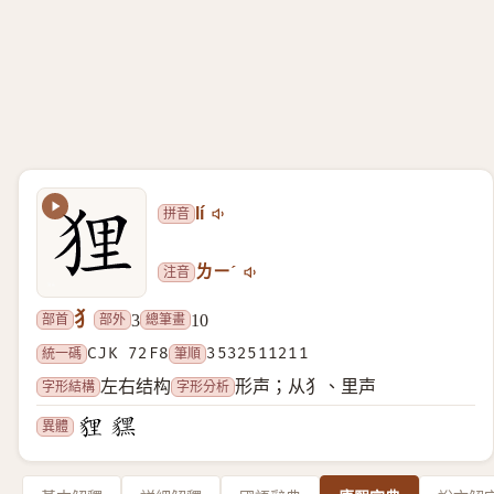
拼音
lí
注音
ㄌㄧˊ
犭
部首
部外
總筆畫
3
10
統一碼
CJK 72F8
筆順
3532511211
字形結構
字形分析
左右结构
形声；从犭、里声
異體