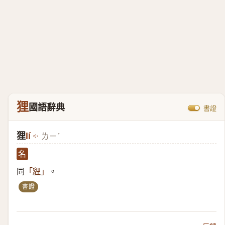
狸
國語辭典
書證
狸
lí
ㄌㄧˊ
名
同
。
「
貍
」
書證