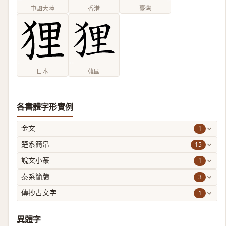
中國大陸
香港
臺灣
日本
韓國
各書體字形實例
1
金文
15
楚系簡帛
1
說文小篆
3
秦系簡牘
1
傳抄古文字
異體字