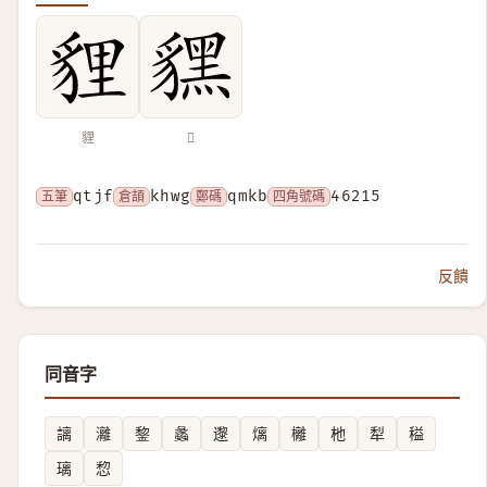
貍
𧴔
五筆
qtjf
倉頡
khwg
鄭碼
qmkb
四角號碼
46215
反饋
同音字
謧
灕
錅
蠡
邌
㷰
㰚
杝
犁
䅬
璃
㥎