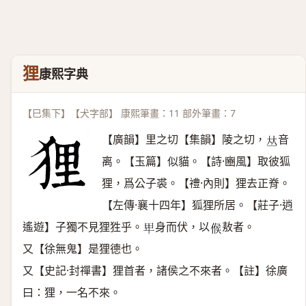
狸
康熙字典
【巳集下】【犬字部】 康熙筆畫：11 部外筆畫：7
【廣韻】里之切【集韻】陵之切，
音
𠀤
离。【玉篇】似貓。【詩·豳風】取彼狐
狸，爲公子裘。【禮·內則】狸去正脊。
【左傳·襄十四年】狐狸所居。【莊子·逍
遙遊】子獨不見狸狌乎。
身而伏，以
敖者。
𤰞
𠋫
又【徐無鬼】是狸德也。
又【史記·封禪書】狸首者，諸侯之不來者。【註】徐廣
曰：狸，一名不來。