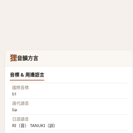
狸
音韻方言
音標 & 周邊語言
國際音標
li˧˥
唐代讀音
liə
日語讀音
RI（音） TANUKI（訓）