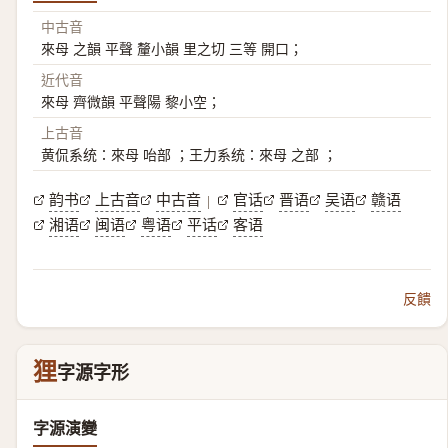
中古音
來母 之韻 平聲 釐小韻 里之切 三等 開口；
近代音
來母 齊微韻 平聲陽 黎小空；
上古音
黄侃系统：來母 咍部 ；王力系统：來母 之部 ；
韵书
上古音
中古音
官话
晋语
吴语
赣语
|
湘语
闽语
粤语
平话
客语
反饋
狸
字源字形
字源演變