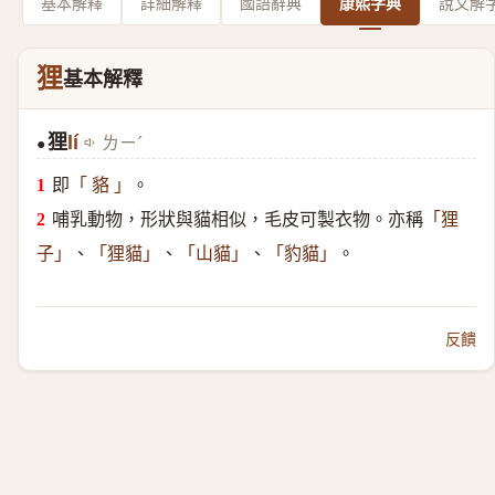
基本解釋
詳細解釋
國語辭典
康熙字典
說文解
狸
基本解釋
狸
lí
ㄌㄧˊ
●
即
。
「 貉 」
哺乳動物，形狀與貓相似，毛皮可製衣物。亦稱
「狸
、
、
、
。
子」
「狸貓」
「山貓」
「豹貓」
反饋