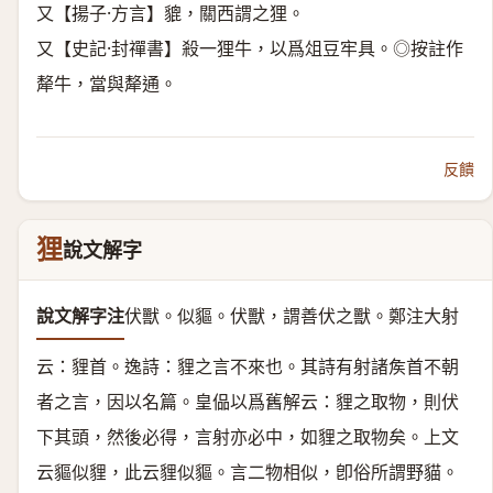
又【揚子·方言】貔，關西謂之狸。
又【史記·封禪書】殺一狸牛，以爲俎豆牢具。◎按註作
犛牛，當與犛通。
反饋
狸
說文解字
說文解字注
伏獸。似貙。
伏獸，謂善伏之獸。鄭注大射
云：貍首。逸詩：貍之言不來也。其詩有射諸矦首不朝
者之言，因以名篇。皇偘以爲舊解云：貍之取物，則伏
下其頭，然後必得，言射亦必中，如貍之取物矣。上文
云貙似貍，此云貍似貙。言二物相似，卽俗所謂野貓。