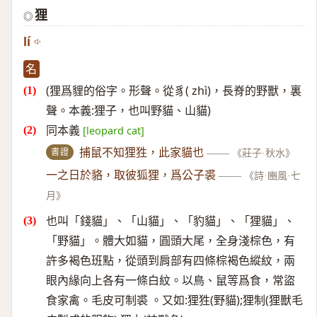
狸
◎
lí
名
(狸爲貍的俗字。形聲。從豸( zhì)，長脊的野獸，裏
聲。本義:狸子，也叫野貓、山貓)
同本義
[leopard cat]
書證
捕鼠不知狸狌，此家貓也
——
《莊子·秋水》
一之日於貉，取彼狐狸，爲公子裘
——
《詩·豳風·七
月》
也叫「錢貓」、「山貓」、「豹貓」、「狸貓」、
「野貓」。體大如貓，圓頭大尾，全身淺棕色，有
許多褐色班點，從頭到肩部有四條棕褐色縱紋，兩
眼內緣向上各有一條白紋。以鳥、鼠等爲食，常盜
食家禽。毛皮可制裘 。又如:狸狌(野貓);狸制(狸獸毛