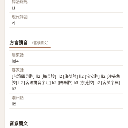
韓語羅馬
LI
現代韓語
리
方言讀音
（舊版簡文）
廣東話
lei4
客家話
[台湾四县腔] li2 [梅县腔] li2 [海陆腔] li2 [宝安腔] li2 [沙头角
腔] li2 [客语拼音字汇] li2 [陆丰腔] li3 [东莞腔] li2 [客英字典]
li2
潮州話
li5
音系簡文