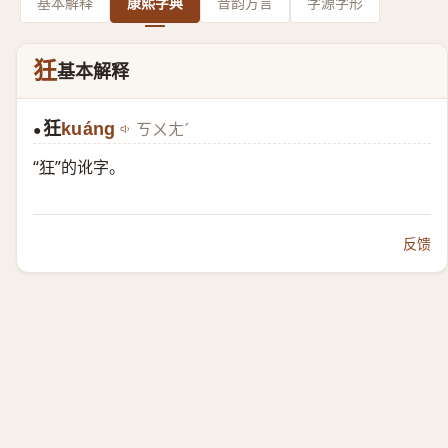
基本解释
康熙字典
音韵方言
字源字形
狅
基本解释
狅
kuáng
ㄎㄨㄤˊ
●
“
狂
”的讹字。
反馈