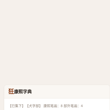
狅
康熙字典
【巳集下】【犬字部】 康熙笔画：8 部外笔画：4