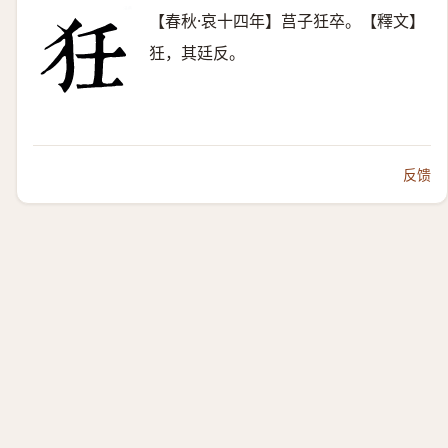
【春秋·哀十四年】莒子狅卒。【釋文】
狅，其廷反。
反馈