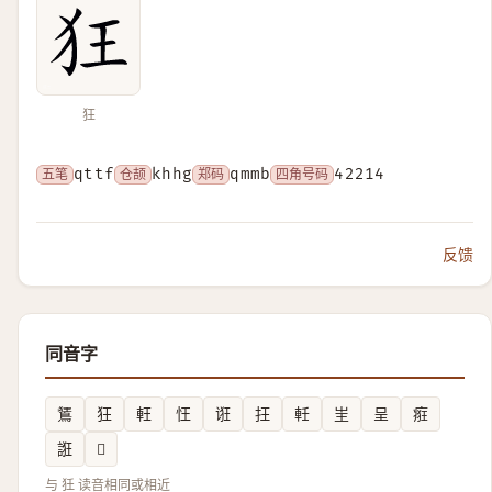
狂
五笔
qttf
仓颉
khhg
郑码
qmmb
四角号码
42214
反馈
同音字
鵟
狂
軖
忹
诳
抂
軠
㞷
呈
㾠
誑
𣴥
与 狅 读音相同或相近