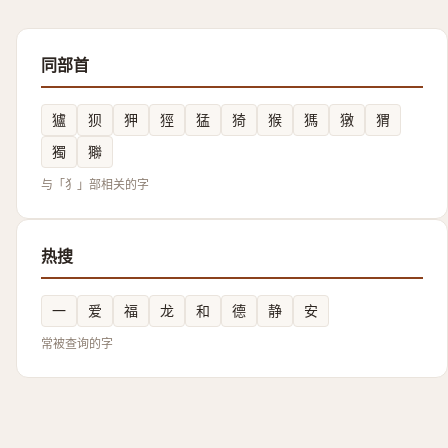
同部首
獹
狈
狎
㹵
猛
猗
猴
獁
獤
猬
獨
㺦
与「犭」部相关的字
热搜
一
爱
福
龙
和
德
静
安
常被查询的字