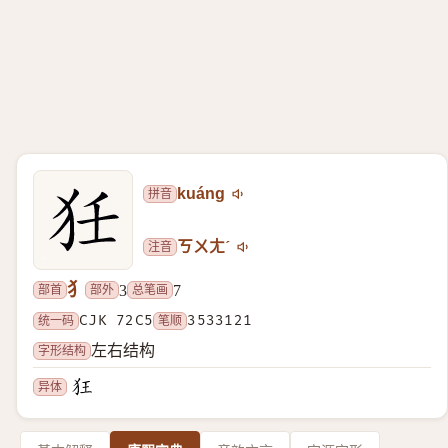
拼音
kuáng
注音
ㄎㄨㄤˊ
犭
部首
部外
总笔画
3
7
统一码
CJK 72C5
笔顺
3533121
字形结构
左右结构
异体