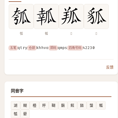
瓠
瓡
𦍳
𧲲
五笔
qtry
仓颉
khhvo
郑码
qmps
四角号码
42230
反馈
同音字
湖
糊
㯛
䉿
䩴
鬍
魱
䭍
螜
瓡
瓠
礐