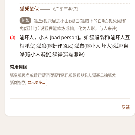
狐凭鼠伏
——
《广东军务记》
例如
狐丘(狐穴居之小山);狐白(狐腋下的白毛);狐兔(狐和
兔);狐仙(传说狐狸能修炼成仙，化为人形，与人来往)
喻坏人，小人 [bad person]。如:狐唱枭和(喻坏人互
相呼应);狐狼(喻奸诈凶恶);狐鼠(喻小人;坏人);狐鸣枭
噪(喻小人嚣张);狐禅(异端邪说)
常用词组
狐臭
狐假虎威
狐狸
狐狸精
狐狸尾巴
狐媚
狐朋狗友
狐裘羔袖
狐犬
狐群狗党
显示更多...
反馈