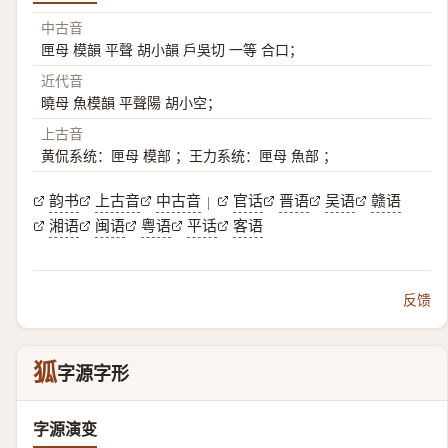
中古音
匣母 模韻 平聲 胡小韻 戶吳切 一等 合口；
近代音
曉母 魚模韻 平聲陽 胡小空；
上古音
黄侃系统：匣母 模部 ；王力系统：匣母 魚部 ；
韵书
上古音
中古音
官话
晋语
吴语
赣语
|
湘语
闽语
粤语
平话
客语
反馈
狐
字源字形
字源演变