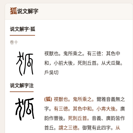
狐
说文解字
说文解字·狐
卷十
䄏獸也。鬼所乘之。有三徳：其色中
和，小前大後，死則丘首。从犬瓜聲。
戶吳切
说文解字注
(狐)
䄏獸也。鬼所乘之。
爾雅音義無之
字。
有三德。其色中和。小歬大後。
廣
韵作豐後。
死則丘首。
音義、廣韵皆作
首丘。
謂之三德。
御覽有此四字。
从