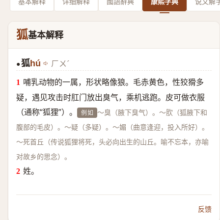
基本解释
详细解释
國語辭典
康熙字典
说文解
狐
基本解释
狐
hú
ㄏㄨˊ
●
哺乳动物的一属，形状略像狼。毛赤黄色，性狡猾多
疑，遇见攻击时肛门放出臭气，乘机逃跑。皮可做衣服
（通称“狐狸”）。
～臭（腋下臭气）。～肷（狐腋下和
例如
腹部的毛皮）。～疑（多疑）。～媚（曲意逢迎，投入所好）。
～死首丘（传说狐狸将死，头必向出生的山丘。喻不忘本，亦喻
对故乡的思念）。
姓。
反馈