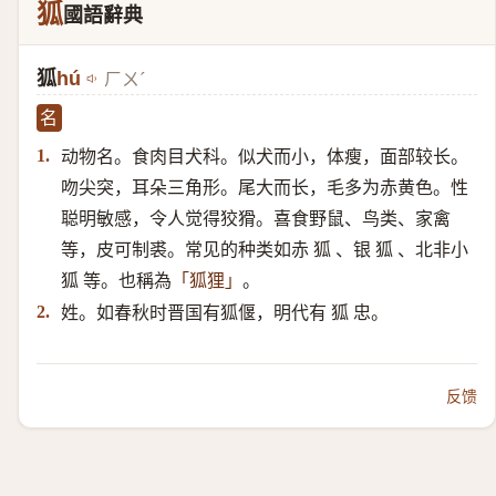
狐
國語辭典
狐
hú
ㄏㄨˊ
名
动物名。食肉目犬科。似犬而小，体瘦，面部较长。
1.
吻尖突，耳朵三角形。尾大而长，毛多为赤黄色。性
聪明敏感，令人觉得狡猾。喜食野鼠、鸟类、家禽
等，皮可制裘。常见的种类如赤 狐 、银 狐 、北非小
狐 等。也稱為
。
「狐狸」
姓。如春秋时晋国有狐偃，明代有 狐 忠。
2.
反馈