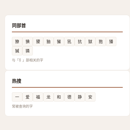
同部首
獠
猠
獿
㹨
獕
犼
犺
獄
狍
㺕
㺂
獜
与「犭」部相关的字
热搜
一
爱
福
龙
和
德
静
安
常被查询的字