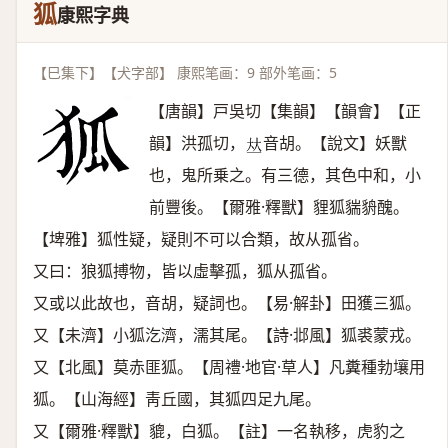
狐
康熙字典
【巳集下】【犬字部】 康熙笔画：9 部外笔画：5
【唐韻】戸吳切【集韻】【韻會】【正
韻】洪孤切，
音胡。【說文】妖獸
𠀤
也，鬼所乗之。有三德，其色中和，小
前豐後。【爾雅·釋獸】貍狐貒貈醜。
【埤雅】狐性疑，疑則不可以合類，故从孤省。
又曰：狼狐搏物，皆以虛擊孤，狐从孤省。
又或以此故也，音胡，疑詞也。【易·解卦】田獲三狐。
又【未濟】小狐汔濟，濡其尾。【詩·邶風】狐裘蒙戎。
又【北風】莫赤匪狐。【周禮·地官·草人】凡糞種勃壤用
狐。【山海經】靑丘國，其狐四足九尾。
又【爾雅·釋獸】貔，白狐。【註】一名執移，虎豹之