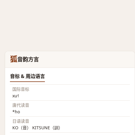
狐
音韵方言
音标 & 周边语言
国际音标
xu˧˥
唐代读音
*ho
日语读音
KO（音） KITSUNE（訓）