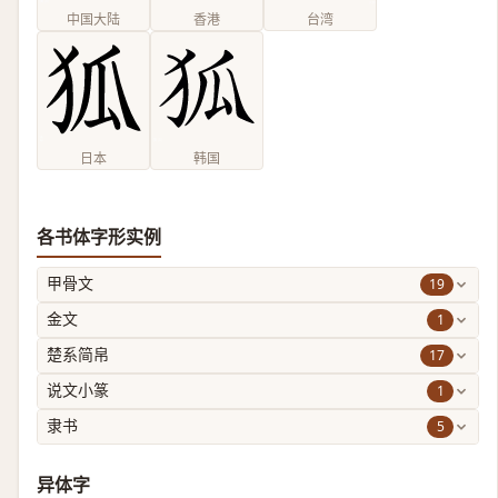
中国大陆
香港
台湾
日本
韩国
各书体字形实例
19
甲骨文
1
金文
17
楚系简帛
1
说文小篆
5
隶书
异体字