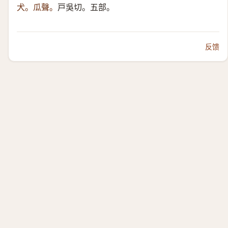
犬。瓜聲。
戸吳切。五部。
反馈