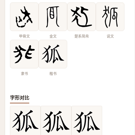
甲骨文
金文
楚系简帛
说文
隶书
楷书
字形对比