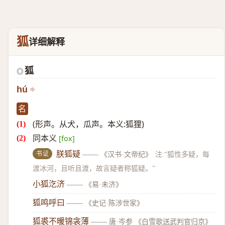
狐
详细解释
狐
◎
hú
名
(形声。从犬，瓜声。本义:狐狸)
同本义
[fox]
书证
朕狐疑
——
《汉书·文帝纪》
注:“狐性多疑，每
渡冰河，且听且渡，故言疑者称狐疑。”
小狐汔济
——
《易·未济》
狐鸣呼曰
——
《史记·陈涉世家》
狐裘不暖锦衾薄
——
唐·岑参 《白雪歌送武判官归京》