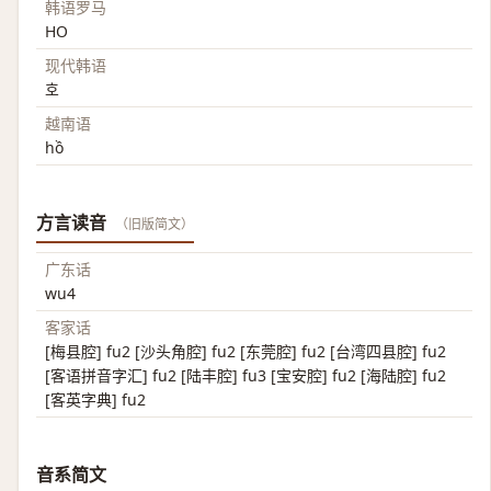
韩语罗马
HO
现代韩语
호
越南语
hồ
方言读音
（旧版简文）
广东话
wu4
客家话
[梅县腔] fu2 [沙头角腔] fu2 [东莞腔] fu2 [台湾四县腔] fu2
[客语拼音字汇] fu2 [陆丰腔] fu3 [宝安腔] fu2 [海陆腔] fu2
[客英字典] fu2
音系简文