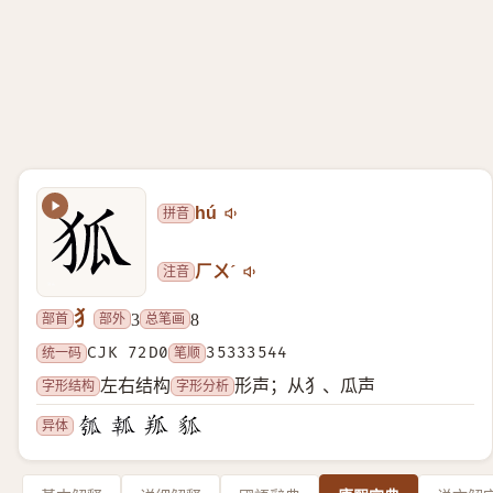
拼音
hú
注音
ㄏㄨˊ
犭
部首
部外
总笔画
3
8
统一码
CJK 72D0
笔顺
35333544
字形结构
字形分析
左右结构
形声；从犭、瓜声
异体