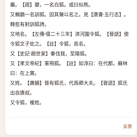
屬。【疏】貔，一名白狐。或曰似熊。
又鵂鶹一名訓狐。因其聲以名之。見【唐書·五行志】。
韓愈有射訓狐詩。
又地名。【左傳·僖二十三年】濟河圍令狐。【晉語】使
令狐文子佐之。【註】令狐，邑名。
又【史記·趙世家】秦伐我，至陽狐。
又【孝文帝紀】軍飛狐。【註】如淳曰：在代郡。蘇林
曰：在上黨。
又姓。【廣韻】晉有狐氏，代爲卿大夫。【晉語】狐氏
出自唐叔。
又令狐，複姓。
反馈