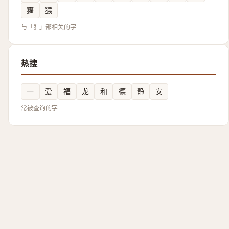
獾
㺜
与「犭」部相关的字
热搜
一
爱
福
龙
和
德
静
安
常被查询的字