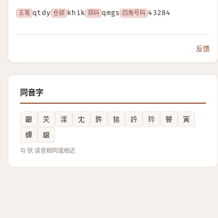
五笔
qtdy
仓颉
khik
郑码
qmgs
四角号码
43284
反馈
同音字
齦
苂
淫
冘
鈝
狺
訡
玪
䖜
寅
蟫
龈
与 犾 读音相同或相近