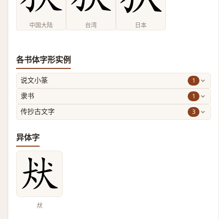
中国大陆
台湾
日本
各书体字形实例
1
说文小篆
1
隶书
3
传抄古文字
异体字
㹜