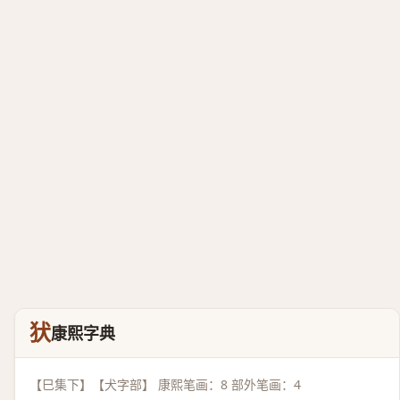
犾
康熙字典
【巳集下】【犬字部】 康熙笔画：8 部外笔画：4