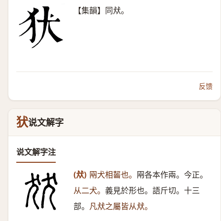
【集韻】同㹜。
反馈
犾
说文解字
说文解字注
(㹜)
㒳犬相齧也。
㒳各本作兩。今正。
从二犬。
義見於形也。語斤切。十三
部。
凡㹜之屬皆从㹜。