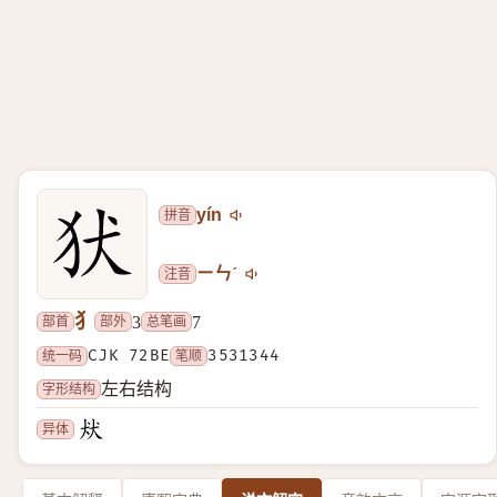
拼音
yín
注音
ㄧㄣˊ
犭
部首
部外
总笔画
3
7
统一码
CJK 72BE
笔顺
3531344
字形结构
左右结构
异体