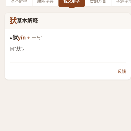
基本解释
康熙字典
说文解字
音韵方言
字源字
犾
基本解释
犾
yín
ㄧㄣˊ
●
同“
㹜
”。
反馈