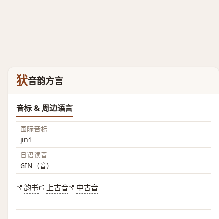
犾
音韵方言
音标 & 周边语言
国际音标
jin˧˥
日语读音
GIN（音）
韵书
上古音
中古音