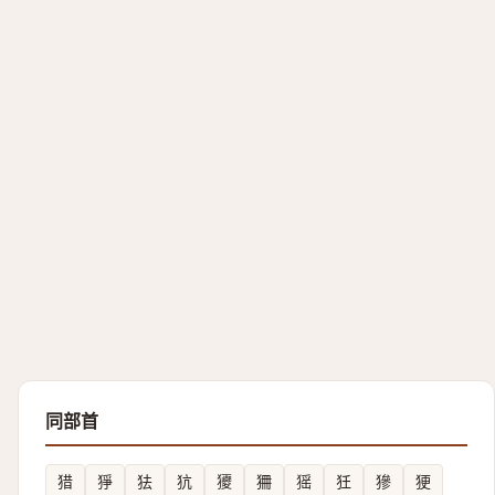
同部首
猎
猙
㹤
犺
獿
狦
猺
狅
㺑
㹴