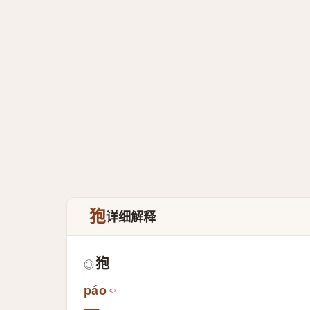
狍
详细解释
狍
◎
páo