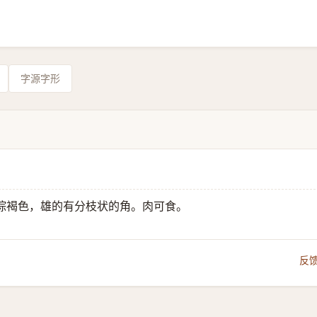
字源字形
棕褐色，雄的有分枝状的角。肉可食。
反