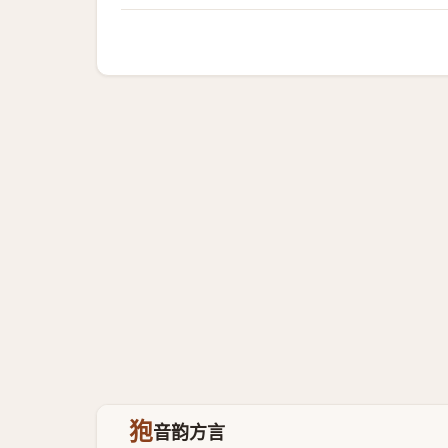
狍
音韵方言