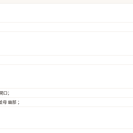
 開口；
母 幽部 ；