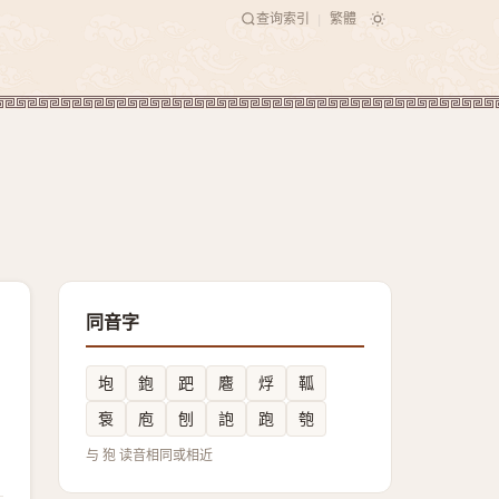
查询索引
繁體
|
同音字
垉
鉋
跁
麅
烰
䩝
袌
庖
刨
䛌
跑
匏
与 狍 读音相同或相近