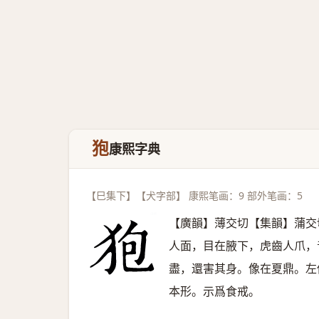
狍
康熙字典
【巳集下】【犬字部】 康熙笔画：9 部外笔画：5
【廣韻】薄交切【集韻】蒲交
人面，目在腋下，虎齒人爪，
盡，還害其身。像在夏鼎。左
本形。示爲食戒。