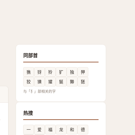
同部首
㺘
犽
狑
犷
独
狎
狡
獚
㺢
狿
㺦
㺊
与「犭」部相关的字
热搜
一
爱
福
龙
和
德