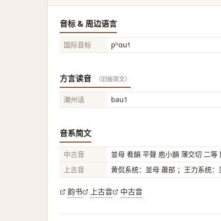
音标 & 周边语言
国际音标
pʰɑu˧˥
方言读音
（旧版简文）
潮州话
bau1
音系简文
中古音
並母 肴韻 平聲 庖小韻 薄交切 二等
上古音
黄侃系统：並母 蕭部 ；王力系统：並
韵书
上古音
中古音