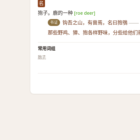
名
狍子。鹿的一种
[roe deer]
书证
钩吾之山，有兽焉，名曰狍鴞
——
那些野鸡、獐、狍各样野味，分些给他们
常用词组
狍子