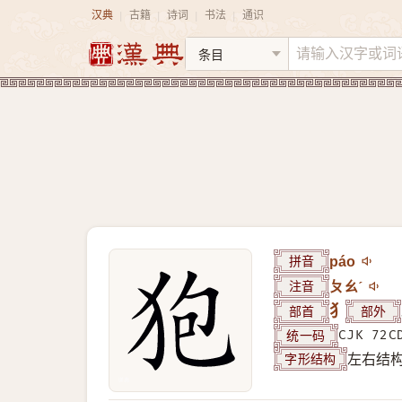
汉典
古籍
诗词
书法
通识
|
|
|
|
拼音
páo
注音
ㄆㄠˊ
部首
犭
部外
统一码
CJK 72C
字形结构
左右结