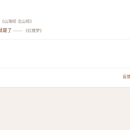
《山海经·北山经》
就是了
——
《红楼梦》
反