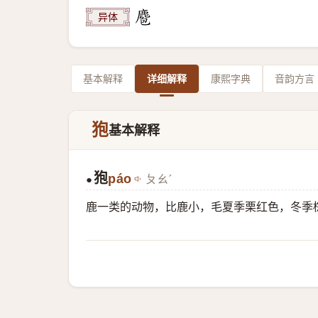
异体
基本解释
详细解释
康熙字典
音韵方言
狍
基本解释
狍
páo
ㄆㄠˊ
●
鹿一类的动物，比鹿小，毛夏季栗红色，冬季