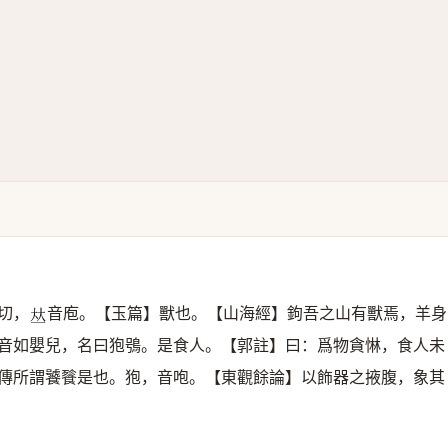
切，
音庖。【玉篇】獸也。【山海經】鉤吾之山有獸焉，羊身
𠀤
音如嬰兒，名曰狍鴞。是食人。【郭註】曰：爲物貪惏，食人未
傳所謂饕餮是也。狍，音咆。【東觀餘論】以飾器之掖腹，象其