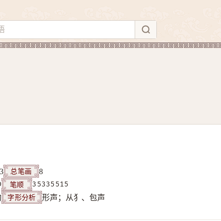
总笔画
3
8
笔顺
D
35335515
字形分析
构
形声；从犭、包声