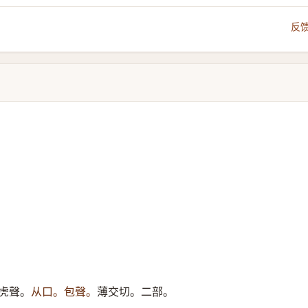
反
虎聲。
从口。包聲。
薄交切。二部。