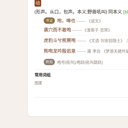
动
(形声。从口，包声。本义:野兽吼叫) 同本义
[b
书证
咆，嗥也
——
《说文》
袭穴而不敢咆
——
《淮南子·览冥》
虎豹斗兮熊罴咆
——
《文选·刘安招隐士》
熊咆龙吟殷岩泉
——
唐·李白 《梦游天姥吟
例如
咆号(吼叫);咆跃(吼叫跳跃)
常用词组
咆哮