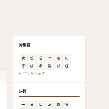
同部首
㖰
嗸
嘆
唕
嘠
呍
哼
啘
唱
吴
唽
㗄
与「口」部相关的字
热搜
一
爱
福
龙
和
德