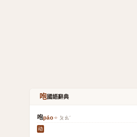
咆
國語辭典
咆
páo
ㄆㄠˊ
动