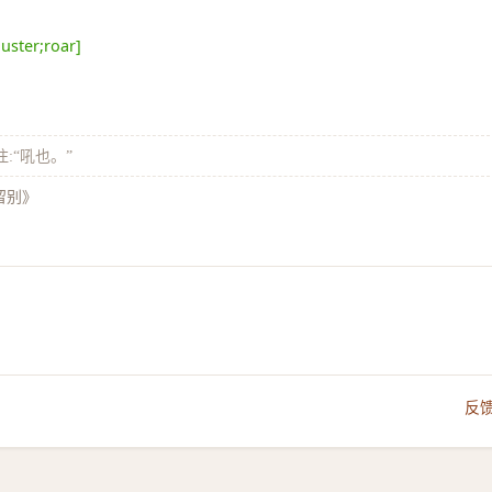
luster;roar]
注:“吼也。”
留别》
反