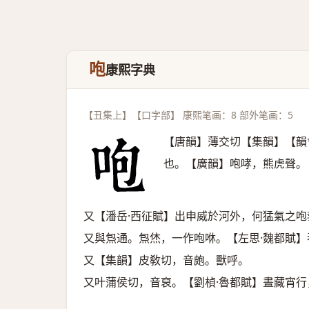
咆
康熙字典
【丑集上】【口字部】 康熙笔画：8 部外笔画：5
【唐韻】薄交切【集韻】【韻
也。【廣韻】咆哮，熊虎聲。
又【潘岳·西征賦】出申威於河外，何猛氣之
又與炰通。炰烋，一作咆咻。【左思·魏都賦】
又【集韻】皮敎切，音皰。獸呼。
又叶蒲侯切，音裒。【劉楨·魯都賦】晝藏宵