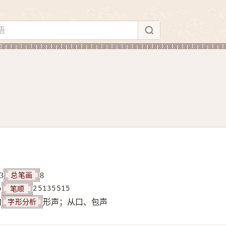
总笔画
3
8
笔顺
6
25135515
字形分析
构
形声；从口、包声