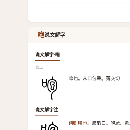
咆
说文解字
说文解字·咆
卷二
噑也。从口包聲。薄交切
说文解字注
(咆)
嗥也。
廣韵曰。咆虓、熊