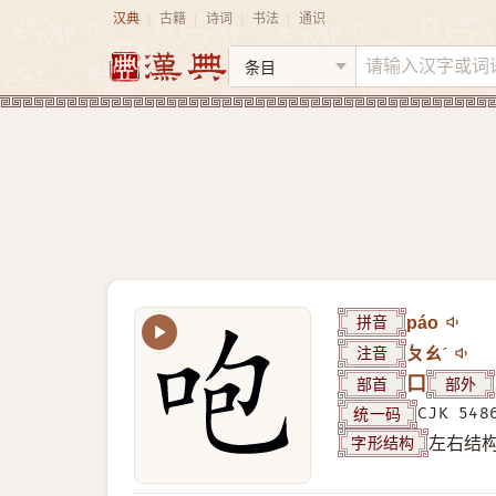
汉典
古籍
诗词
书法
通识
|
|
|
|
拼音
páo
注音
ㄆㄠˊ
部首
口
部外
统一码
CJK 548
字形结构
左右结