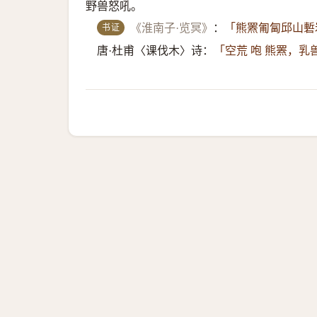
野兽怒吼。
书证
《淮南子·览冥》
：
「熊罴匍匐邱山磛
唐·杜甫〈课伐木〉诗：
「空荒 咆 熊罴，乳