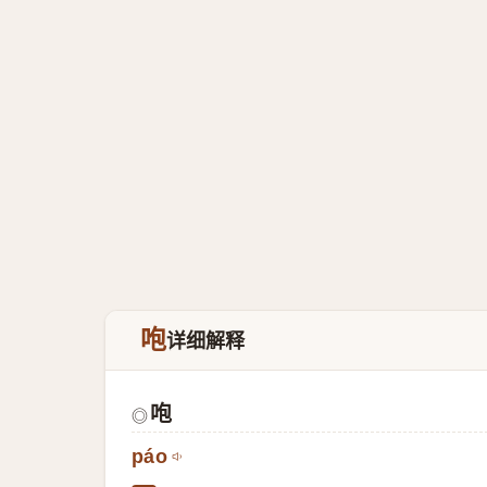
咆
详细解释
咆
◎
páo