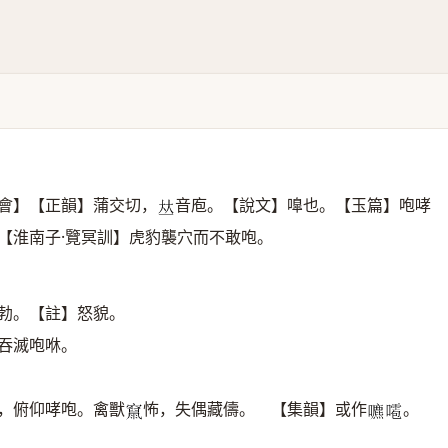
會】【正韻】蒲交切，
音庖。【說文】嘷也。【玉篇】咆哮
𠀤
【淮南子·覽冥訓】虎豹襲穴而不敢咆。
咆勃。【註】怒貌。
吞滅咆咻。
行，俯仰哮咆。禽獸
怖，失偶藏儔。 【集韻】或作
。
𥨥
𡂘
𠿙