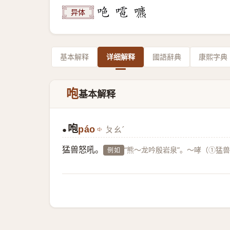
异体
基本解释
详细解释
國語辭典
康熙字典
咆
基本解释
咆
páo
ㄆㄠˊ
●
猛兽怒吼。
“熊～龙吟殷岩泉”。～哮（①猛
例如