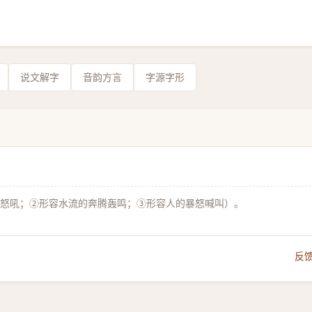
说文解字
音韵方言
字源字形
兽怒吼；②形容水流的奔腾轰鸣；③形容人的暴怒喊叫）。
反