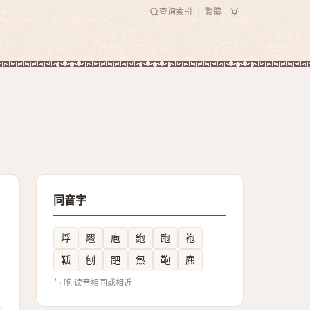
查询索引
繁體
|
同音字
烰
麅
庖
鉋
跑
袍
䩝
刨
跁
炰
鞄
麃
与 咆 读音相同或相近