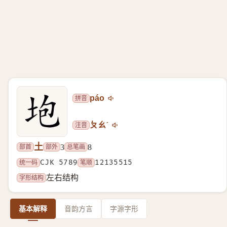
拼音
páo
注音
ㄆㄠˊ
土
部首
部外
总笔画
3
8
统一码
CJK 5789
笔顺
12135515
字形结构
左右结构
基本解释
音韵方言
字源字形