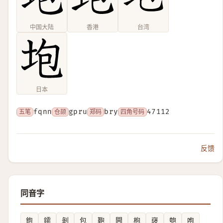
中国大陆
香港
台湾
日本
五笔
fqnn
仓颉
gpru
郑码
bry
四角号码
47112
反馈
同音字
鉋
䥤
剝
包
鞄
闁
枹
襃
匏
咆