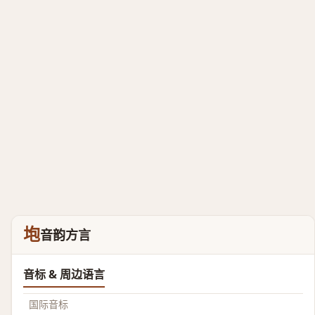
垉
音韵方言
音标 & 周边语言
国际音标