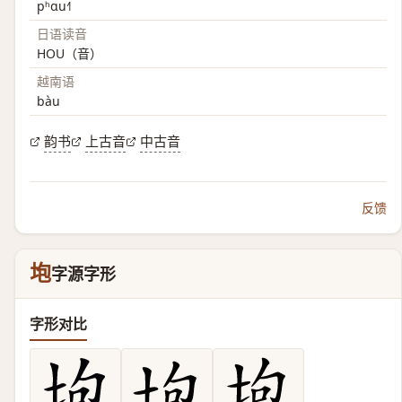
pʰɑu˧˥
日语读音
HOU（音）
越南语
bàu
韵书
上古音
中古音
反馈
垉
字源字形
字形对比