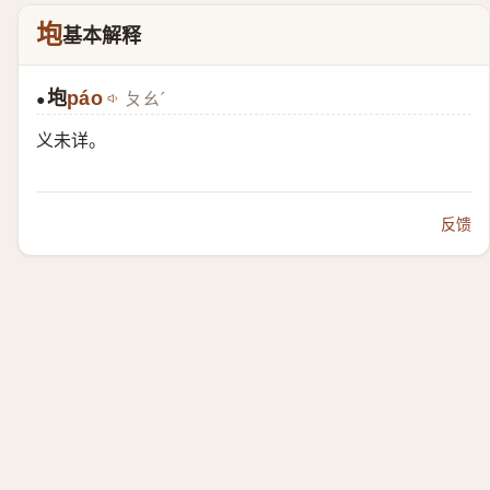
垉
基本解释
垉
páo
ㄆㄠˊ
●
义未详。
反馈