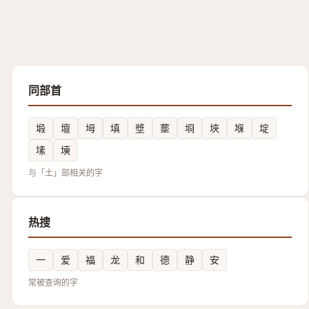
同部首
塅
壇
坶
填
墏
塟
埛
埉
堢
埞
塐
㙽
与「土」部相关的字
热搜
一
爱
福
龙
和
德
静
安
常被查询的字