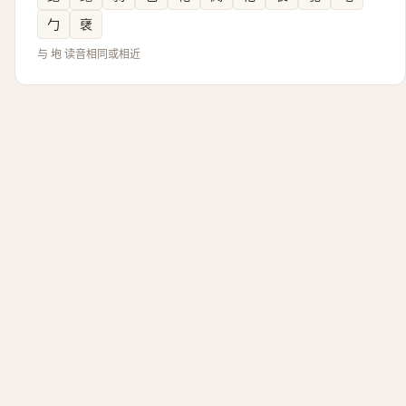
勹
裦
与 垉 读音相同或相近