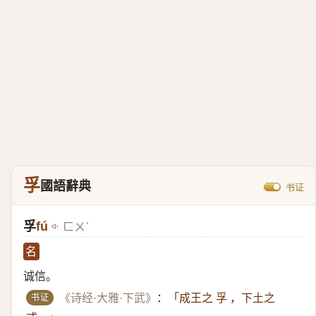
孚
國語辭典
书证
孚
fú
ㄈㄨˊ
名
诚信。
书证
《诗经·大雅·下武》
：
「成王之 孚 ，下土之