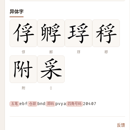
异体字
俘
孵
琈
稃
附
𤓽
五笔
ebf
仓颉
bnd
郑码
pvya
四角号码
20407
反馈