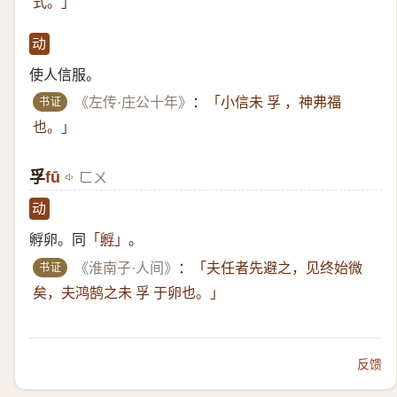
式。」
动
使人信服。
书证
《左传·庄公十年》
：
「小信未 孚 ，神弗福
也。」
孚
fū
ㄈㄨ
动
孵卵。同
。
「
孵
」
书证
《淮南子·人间》
：
「夫任者先避之，见终始微
矣，夫鸿鹄之未 孚 于卵也。」
反馈