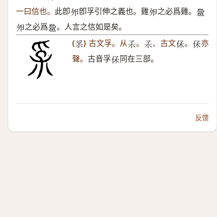
一曰信也。
此卽
卽孚引伸之義也。雞
之必爲雞。
𡖉
𡖉
𪁨
之必爲
。人言之信如是矣。
𡖉
𪁨
(
)
古文孚。从
。
、古文
。
亦
𤔍
𣎼
𣎼
𠈃
𠈃
聲。
古音孚
同在三部。
𠈃
反馈