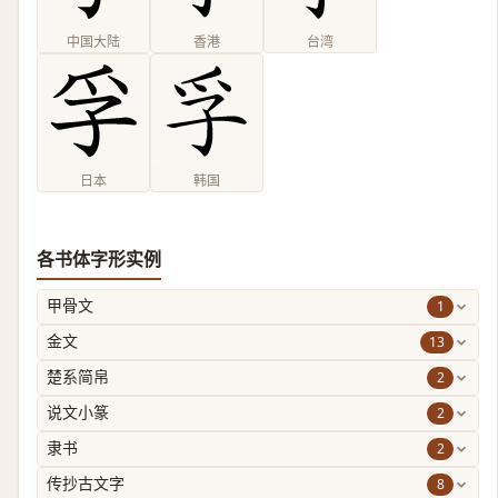
中国大陆
香港
台湾
日本
韩国
各书体字形实例
1
甲骨文
13
金文
2
楚系简帛
2
说文小篆
2
隶书
8
传抄古文字