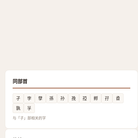
同部首
孑
孛
孽
孫
孙
㝃
孲
孵
孖
孴
孰
㜽
与「子」部相关的字