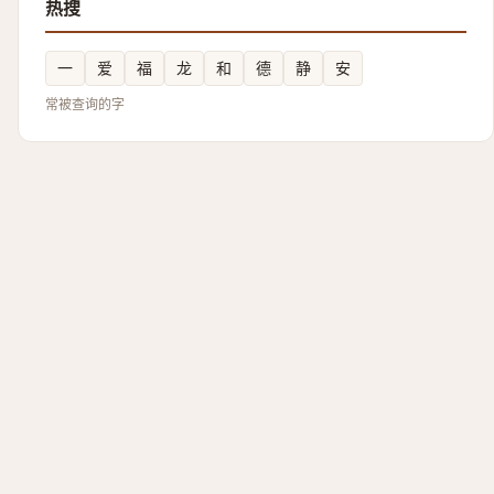
热搜
一
爱
福
龙
和
德
静
安
常被查询的字