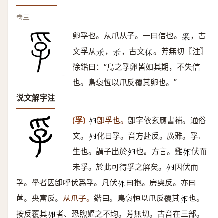
卷三
卵孚也。从爪从子。一曰信也。
，古
𤓽
文孚从
，
，古文
。芳無切〖注〗
𡥀
𡥀
𠈃
徐鍇曰：“鳥之孚卵皆如其期，不失信
也。鳥袌恆以爪反覆其卵也。”
说文解字注
(孚)
卽孚也。
卽字依玄應書補。通俗
𡖉
文。
化曰孚。音方赴反。廣雅。孚、
𡖉
生也。謂子出於
也。方言。雞
伏而
𡖉
𡖉
未孚。於此可得孚之解矣。
因伏而
𡖉
孚。學者因卽呼伏爲孚。凡伏
曰抱。房奥反。亦曰
𡖉
蓲。央富反。
从爪子。
鍇曰。鳥袌恒以爪反覆其
也。
𡖉
按反覆其
者、恐煦嫗之不均。芳無切。古音在三部。
𡖉