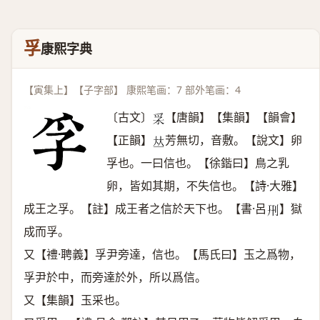
孚
康熙字典
【寅集上】【子字部】 康熙笔画：7 部外笔画：4
〔古文〕
【唐韻】【集韻】【韻會】
𤓽
【正韻】
芳無切，音敷。【說文】卵
𠀤
孚也。一曰信也。【徐鍇曰】鳥之乳
卵，皆如其期，不失信也。【詩·大雅】
成王之孚。【註】成王者之信於天下也。【書·呂
】獄
𠛬
成而孚。
又【禮·聘義】孚尹旁達，信也。【馬氏曰】玉之爲物，
孚尹於中，而旁達於外，所以爲信。
又【集韻】玉采也。