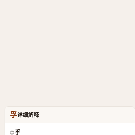
孚
详细解释
孚
◎