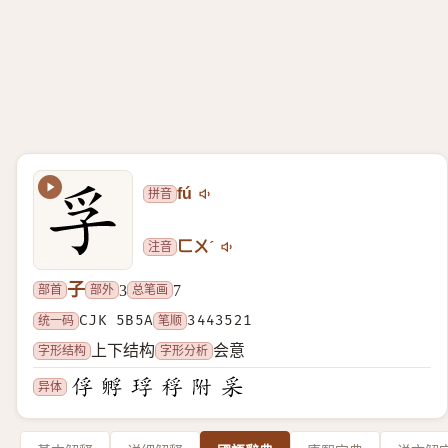
拼音
fú
注音
ㄈㄨˊ
子
部首
部外
总笔画
3
7
统一码
CJK 5B5A
笔顺
3443521
字形结构
字形分析
上下结构
会意
异体