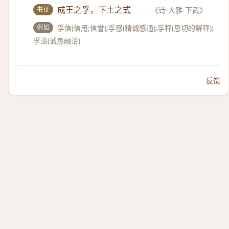
书证
成王之孚，下土之式
——
《诗·大雅·下武》
例如
孚信(信用;信誉);孚感(精诚感通);孚释(恳切的解释);
孚洽(诚恳融洽)
反馈