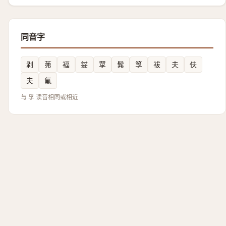
同音字
剥
茀
褔
姇
罦
髴
筟
袚
夫
伕
夫
氟
与 孚 读音相同或相近