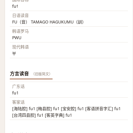
fu˧˥
日语读音
FU（音） TAMAGO HAGUKUMU（訓）
韩语罗马
PWU
现代韩语
부
方言读音
（旧版简文）
广东话
fu1
客家话
[海陆腔] fu1 [梅县腔] fu1 [宝安腔] fu1 [客语拼音字汇] fu1
[台湾四县腔] fu1 [客英字典] fu1