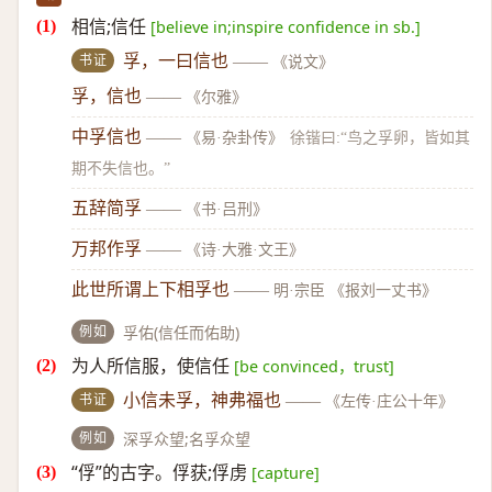
相信;信任
[believe in;inspire confidence in sb.]
书证
孚，一曰信也
——
《说文》
孚，信也
——
《尔雅》
中孚信也
——
《易·杂卦传》
徐锴曰:“鸟之孚卵，皆如其
期不失信也。”
五辞简孚
——
《书·吕刑》
万邦作孚
——
《诗·大雅·文王》
此世所谓上下相孚也
——
明·宗臣 《报刘一丈书》
例如
孚佑(信任而佑助)
为人所信服，使信任
[be convinced，trust]
书证
小信未孚，神弗福也
——
《左传·庄公十年》
例如
深孚众望;名孚众望
“俘”的古字。俘获;俘虏
[capture]