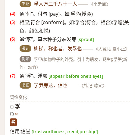
书证
孚人万三千八十一人
——
《小盂鼎》
通“付”。付与 [pay]。如:孚命(授命)
相应;符合 [conform]。如:孚合(符合，相合);孚瑜(美
色，颜色和悦)
通“莩”。草木种子分裂发芽
[sprout]
书证
柳稊。稊也者，发孚也
——
《大戴礼·夏小正》
例如
孚甲(植物种子的外壳。引申为萌发，萌生);孚笋(新
竹、幼竹)
通“浮”。浮露
[appear before one's eyes]
书证
孚尹旁达，信也
——
《礼记·聘义》
词性变化
孚
◎
fú
名
信用;信誉
[trustworthiness;credit;prestige]