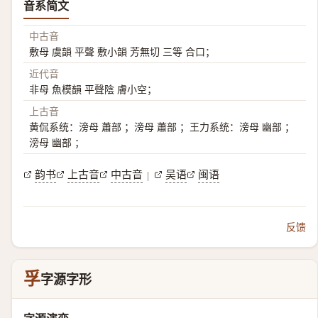
音系简文
中古音
敷母 虞韻 平聲 敷小韻 芳無切 三等 合口；
近代音
非母 魚模韻 平聲陰 膚小空；
上古音
黄侃系统：滂母 蕭部 ；滂母 蕭部 ；王力系统：滂母 幽部 ；
滂母 幽部 ；
韵书
上古音
中古音
吴语
闽语
|
反馈
孚
字源字形