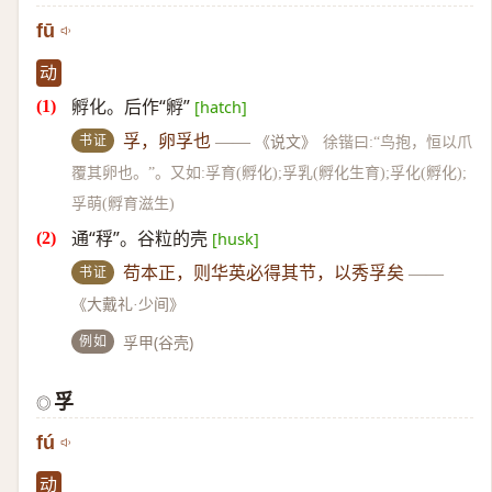
fū
动
孵化。后作“孵”
[hatch]
书证
孚，卵孚也
——
《说文》
徐锴曰:“鸟抱，恒以爪
覆其卵也。”。又如:孚育(孵化);孚乳(孵化生育);孚化(孵化);
孚萌(孵育滋生)
通“稃”。谷粒的壳
[husk]
书证
苟本正，则华英必得其节，以秀孚矣
——
《大戴礼·少间》
例如
孚甲(谷壳)
孚
◎
fú
动