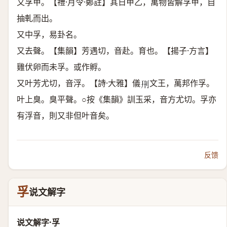
又孚甲。【禮·月令·鄭註】其日甲乙，萬物皆解孚甲，自
抽軋而出。
又中孚，易卦名。
又去聲。【集韻】芳遇切，音赴。育也。【揚子·方言】
雞伏卵而未孚。或作孵。
又叶芳尤切，音浮。【詩·大雅】儀
文王，萬邦作孚。
𠛬
叶上臭。臭平聲。○按《集韻》訓玉采，音方尤切。孚亦
有浮音，則又非但叶音矣。
反馈
孚
说文解字
说文解字·孚