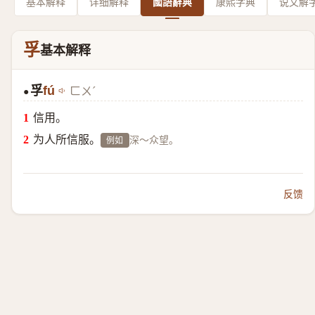
基本解释
详细解释
國語辭典
康熙字典
说文解
孚
基本解释
孚
fú
ㄈㄨˊ
●
信用。
为人所信服。
深～众望。
例如
反馈