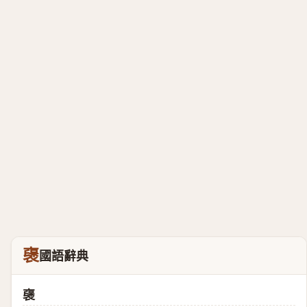
襃
國語辭典
襃