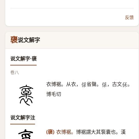
反馈
襃
说文解字
说文解字·襃
卷八
衣博裾。从衣，
省聲。
，古文
。
𠊻
𠊻
𠈃
博毛切
说文解字注
(襃)
衣博裾。
博裾謂大其袌囊也。漢