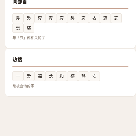
同部首
裠
褩
袞
䘱
褱
裚
褎
衣
褒
衺
䘮
装
与「衣」部相关的字
热搜
一
爱
福
龙
和
德
静
安
常被查询的字