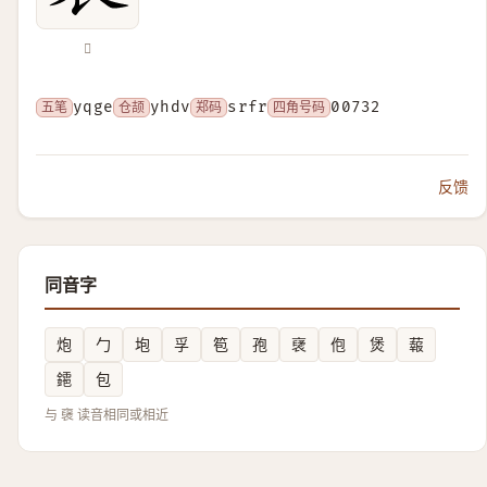
𧝾
五笔
yqge
仓颉
yhdv
郑码
srfr
四角号码
00732
反馈
同音字
炮
勹
垉
孚
笣
孢
裦
佨
煲
蕔
䥤
包
与 襃 读音相同或相近