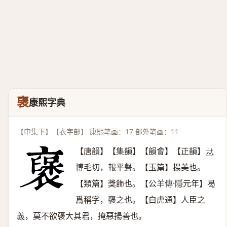
襃
康熙字典
【申集下】【衣字部】 康熙笔画：17 部外笔画：11
【唐韻】【集韻】【韻會】【正韻】
𠀤
博毛切，報平聲。【玉篇】揚美也。
【類篇】獎飾也。【公羊傳·隱元年】曷
爲稱字，襃之也。【白虎通】人臣之
義，莫不欲襃大其君，掩惡揚善也。