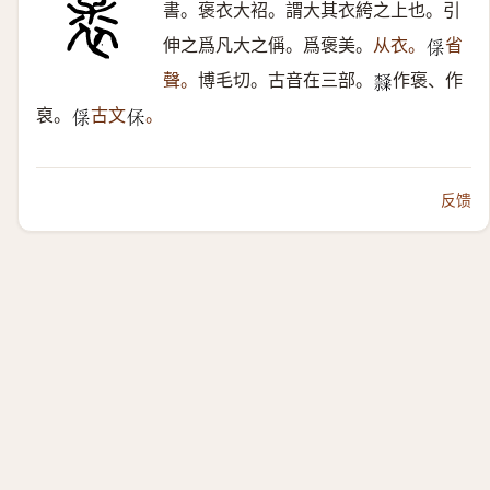
書。褒衣大袑。謂大其衣絝之上也。引
伸之爲凡大之偁。爲褒美。
从衣。
省
𠊻
聲。
博毛切。古音在三部。
作褒、作
𣜩
裒。
古文
。
𠊻
𠈃
反馈