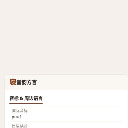
襃
音韵方言
音标 & 周边语言
国际音标
pɑu˥
日语读音