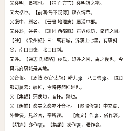
又襃明，長襦也。【揚子·方言】襃明謂之袍。
又大裾也。【前漢·雋不疑傳】襃衣博帶。
又襃中，縣名。【晉書·地理志】屬漢中郡。
又襃斜，谷名。【班固·西都賦】右界襃斜，隴首之險。
【註】《梁州記》曰：萬石城，泝漢上七里，有襃斜
谷，南口曰襃，北口曰斜。
又姓。【通志·氏族略】襃氏，姒姓之國，禹之後也，今
興元府襃城是其地。
又音報。【周禮·春官·太祝】辨九
，八曰襃
。【註】
𢱭
𢱭
鄭司農云：襃拜，今時持節拜是也。
又【集韻】蒲侯切，音抔。聚也。
又【韻補】襃美之襃亦叶音抔。【歐陽修銘】中充實，
外譽優。見於言，帝所襃。 【說文】作
，俗作褒。
𧛙
【類篇】亦作
。【集韻】或作
，通作裒。
𧝾
𧜪