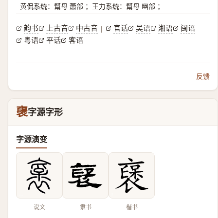
黄侃系统：幫母 蕭部 ；王力系统：幫母 幽部 ；
韵书
上古音
中古音
官话
吴语
湘语
闽语
|
粤语
平话
客语
反馈
襃
字源字形
字源演变
说文
隶书
楷书