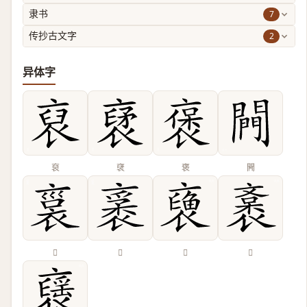
7
隶书
2
传抄古文字
异体字
裒
裦
褒
闁
𧚱
𧛙
𧜪
𧜯