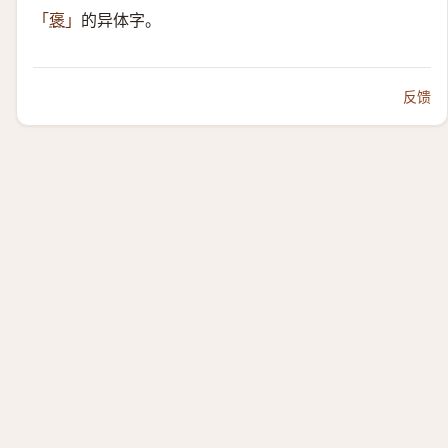
的异体字。
「
褒
」
反馈