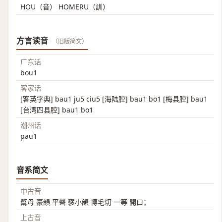
HOU（音） HOMERU（訓）
方言读音
（旧版简文）
广东话
bou1
客家话
[客英字典] bau1 ju5 ciu5 [海陆腔] bau1 bo1 [梅县腔] bau1
[台湾四县腔] bau1 bo1
潮州话
pau1
音系简文
中古音
幫母 豪韻 平聲 襃小韻 博毛切 一等 開口；
上古音