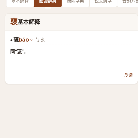
基本解释
國語辭典
康熙字典
说文解字
音韵方
襃
基本解释
襃
bāo
ㄅㄠ
●
同“
褒
”。
反馈