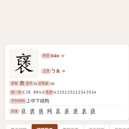
拼音
bāo
注音
ㄅㄠ
衣
部首
部外
总笔画
6
16
统一码
CJK 8943
笔顺
4135125112343534
字形结构
上中下结构
异体