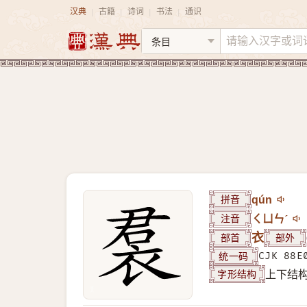
汉典
古籍
诗词
书法
通识
|
|
|
|
拼音
qún
注音
ㄑㄩㄣˊ
部首
衣
部外
统一码
CJK 88E
字形结构
上下结