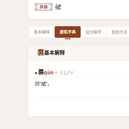
异体
基本解释
康熙字典
说文解字
音韵方言
裠
基本解释
裠
qún
ㄑㄩㄣˊ
●
同“
裙
”。