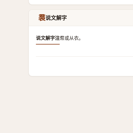
裠
说文解字
说文解字注
帬或从衣。