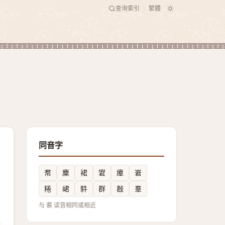
查询索引
繁體
|
同音字
帬
麇
裙
宭
㿏
㟒
䊎
峮
䭽
群
㪊
羣
与 裠 读音相同或相近