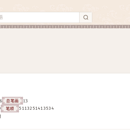
总笔画
6
13
笔顺
0
5113251413534
构