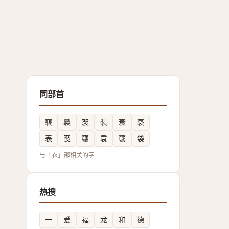
同部首
裵
䙚
䘫
裝
衰
袌
表
䘮
褏
袁
裦
袋
与「衣」部相关的字
热搜
一
爱
福
龙
和
德