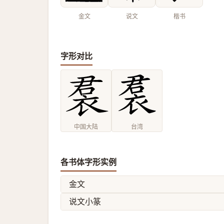
金文
说文
楷书
字形对比
中国大陆
台湾
各书体字形实例
金文
说文小篆