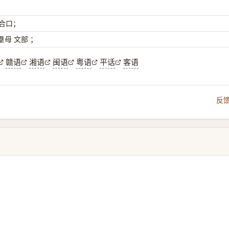
 合口；
母 文部 ；
赣语
湘语
闽语
粤语
平话
客语
反