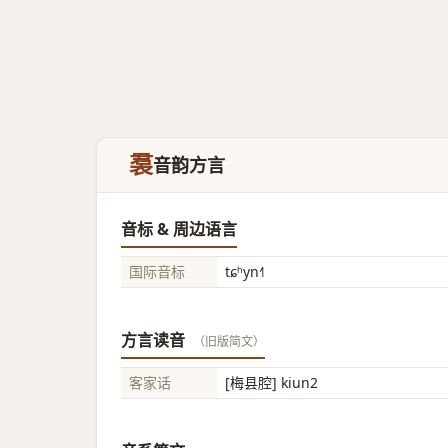
裠
音韵方言
音标 & 周边语言
国际音标
tɕʰyn˧˥
方言读音
（旧版简文）
客家话
[梅县腔] kiun2