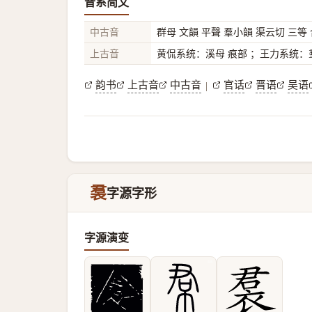
音系简文
中古音
群母 文韻 平聲 羣小韻 渠云切 三等
上古音
黄侃系统：溪母 痕部 ；王力系统：羣
韵书
上古音
中古音
官话
晋语
吴语
|
裠
字源字形
字源演变