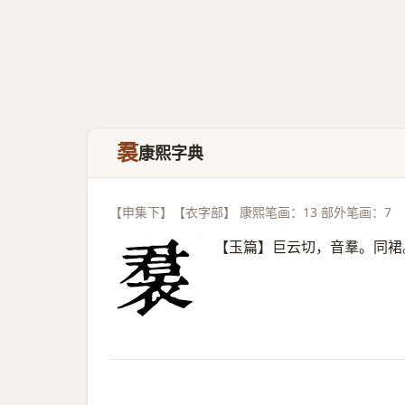
裠
康熙字典
【申集下】【衣字部】 康熙笔画：13 部外笔画：7
【玉篇】巨云切，音羣。同裙