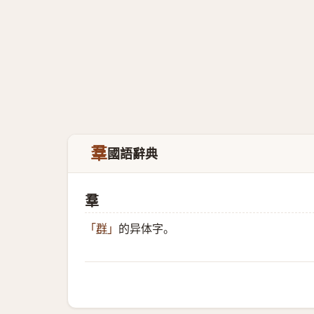
羣
國語辭典
羣
的异体字。
「
群
」