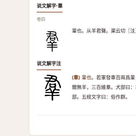
说文解字·羣
卷四
輩也。从羊君聲。渠云切〖注
说文解字注
(羣)
輩也。
若軍發車百兩爲輩
爾無羊，三百維羣。犬部曰：
部。五經文字曰：俗作群。