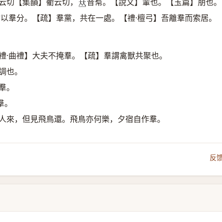
云切【集韻】衢云切，
音帬。【說文】輩也。【玉篇】朋也。
𠀤
物以羣分。【疏】羣黨，共在一處。【禮·檀弓】吾離羣而索居。
禮·曲禮】大夫不掩羣。【疏】羣謂禽獸共聚也。
調也。
羣。
羣。
佳人來，但見飛鳥還。飛鳥亦何樂，夕宿自作羣。
反