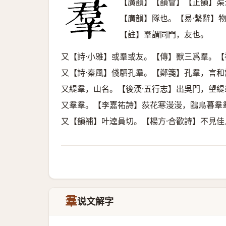
【廣韻】【韻會】【正韻】渠
【廣韻】隊也。【易·繫辭】
【註】羣謂同門，友也。
又【詩·小雅】或羣或友。【傳】獸三爲羣。【
又【詩·秦風】俴駟孔羣。【鄭箋】孔羣，言和
又緹羣，山名。【後漢·五行志】出吳門，望緹
又羣羣。【李嘉祐詩】荻花寒漫漫，鷗鳥暮羣
又【韻補】叶逵員切。【楊方·合歡詩】不見
羣
说文解字