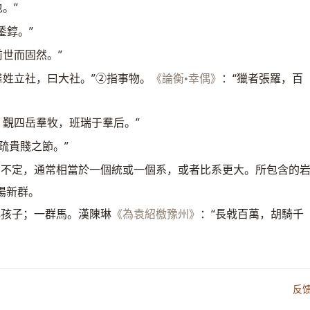
。”
鋈錞。”
前世而固然。”
羣姓立社，曰大社。”②指事物。
：“獵者張羅，百
《論衡•幸偶》
，覲四岳羣牧，班瑞于羣后。”
疏貴賤之節。”
圍不定，通常相當於一個統或一個系，或者比系更大。所包含的
陽新群。
群孩子；一群馬。漢陳琳
：“長㦸百萬，胡騎千
《為袁紹檄豫州》
反