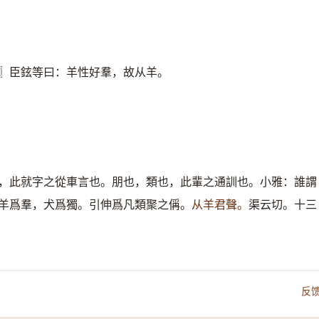
〗臣鉉等曰：羊性好羣，故从羊。
，此就字之從車言也。朋也，類也，此輩之通訓也。小雅：誰謂
羊爲羣，犬爲獨。引伸爲凡類聚之偁。
从羊君聲。
渠云切。十三
反