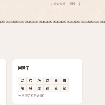
查询索引
繁體
|
同音字
宭
裠
䊎
帬
麇
㟒
峮
䭽
㿏
群
㪊
裙
与 羣 读音相同或相近