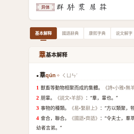
异体
基本解释
國語辭典
康熙字典
说文解字
羣
基本解释
羣
qún
ㄑㄩㄣˊ
●
獸畜等動物相聚而成的集體。
《詩•小雅•無
朋輩。
：“羣，輩也。”
《説文•羊部》
事物的種類。
：“方以類聚，
《易•繫辭上》
會合，聯合。
：“令夫士，羣
《國語•齊語》
幼者言弟。”