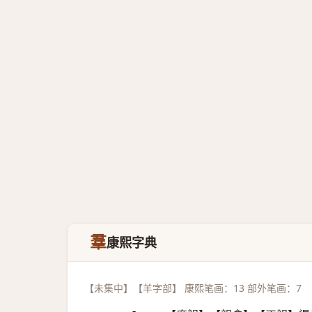
羣
康熙字典
【未集中】【羊字部】 康熙笔画：13 部外笔画：7