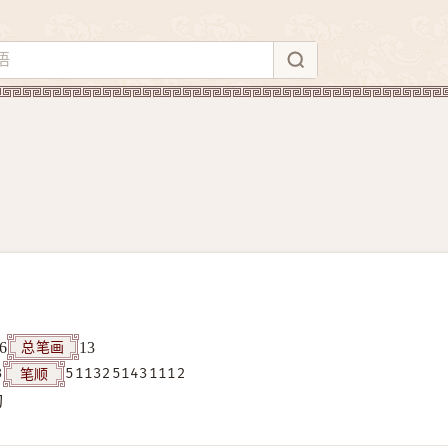
总笔画
6
13
笔顺
3
5113251431112
构