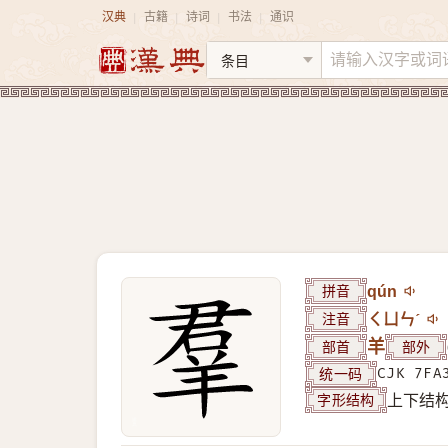
汉典
古籍
诗词
书法
通识
|
|
|
|
拼音
qún
注音
ㄑㄩㄣˊ
部首
羊
部外
统一码
CJK 7FA
字形结构
上下结