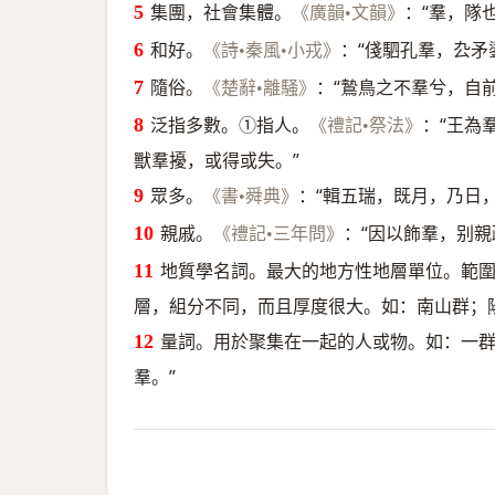
集團，社會集體。
：“羣，隊也
《廣韻•文韻》
和好。
：“俴駟孔羣，厹矛
《詩•秦風•小戎》
隨俗。
：“鷙鳥之不羣兮，自
《楚辭•離騒》
泛指多數。①指人。
：“王為
《禮記•祭法》
獸羣擾，或得或失。”
眾多。
：“輯五瑞，既月，乃日
《書•舜典》
親戚。
：“因以飾羣，别親
《禮記•三年問》
地質學名詞。最大的地方性地層單位。範
層，組分不同，而且厚度很大。如：南山群；
量詞。用於聚集在一起的人或物。如：一
羣。”