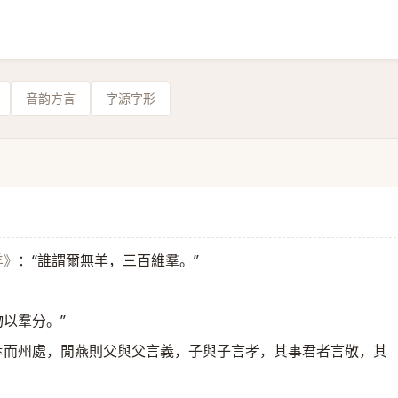
音韵方言
字源字形
：“誰謂爾無羊，三百維羣。”
羊》
物以羣分。”
萃而州處，閒燕則父與父言義，子與子言孝，其事君者言敬，其