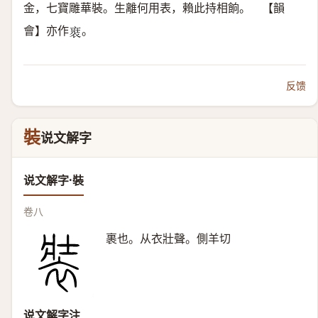
金，七寶雕華裝。生離何用表，賴此持相餉。 【韻
會】亦作
。
𧚌
反馈
裝
说文解字
说文解字·裝
卷八
裹也。从衣壯聲。側羊切
说文解字注