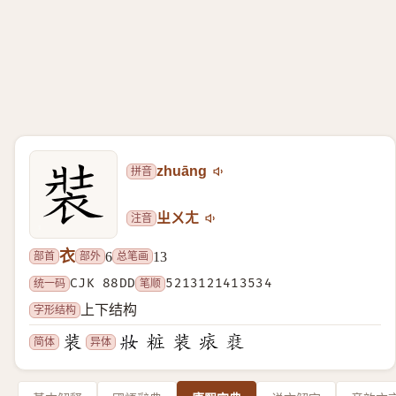
拼音
zhuāng
注音
ㄓㄨㄤ
衣
部首
部外
总笔画
6
13
统一码
CJK 88DD
笔顺
5213121413534
字形结构
上下结构
简体
异体