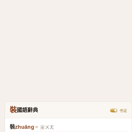
裝
國語辭典
书证
裝
zhuāng
ㄓㄨㄤ