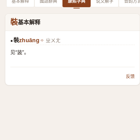
基本解释
國語辭典
康熙字典
说文解字
音韵方
裝
基本解释
裝
zhuāng
ㄓㄨㄤ
●
见“
装
”。
反馈