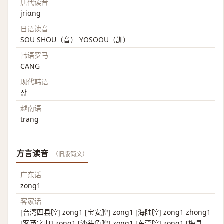
唐代读音
jriɑng
日语读音
SOU SHOU（音） YOSOOU（訓）
韩语罗马
CANG
现代韩语
장
越南语
trang
方言读音
（旧版简文）
广东话
zong1
客家话
[台湾四县腔] zong1 [宝安腔] zong1 [海陆腔] zong1 zhong1
[客英字典] zong1 [沙头角腔] zong1 [东莞腔] zong1 [梅县