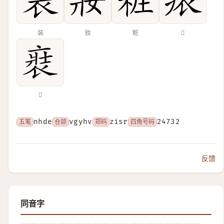
装
妝
粧
𧙜
𧚌
五笔
nhde
仓颉
vgyhv
郑码
zisr
四角号码
24732
反馈
同音字