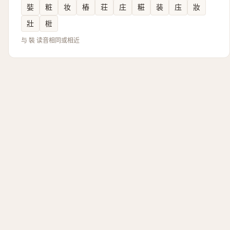
娤
粧
妆
樁
荘
庄
糚
装
庒
妝
壯
梉
与 裝 读音相同或相近