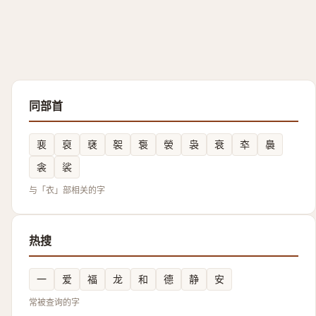
同部首
裵
裒
褎
䘫
袌
褮
袅
衰
䘚
䙚
衾
裟
与「衣」部相关的字
热搜
一
爱
福
龙
和
德
静
安
常被查询的字