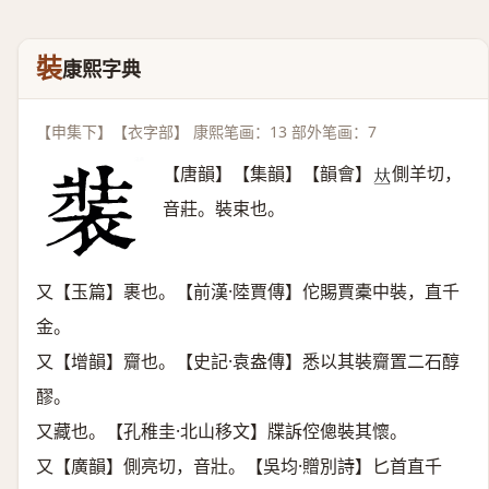
裝
康熙字典
【申集下】【衣字部】 康熙笔画：13 部外笔画：7
【唐韻】【集韻】【韻會】
側羊切，
𠀤
音莊。裝束也。
又【玉篇】裹也。【前漢·陸賈傳】佗賜賈橐中裝，直千
金。
又【增韻】齎也。【史記·袁盎傳】悉以其裝齎置二石醇
醪。
又藏也。【孔稚圭·北山移文】牒訴倥傯裝其懷。
又【廣韻】側亮切，音壯。【吳均·贈別詩】匕首直千