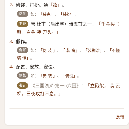
修饰、打扮。通
。
2.
「妝」
例如
如：
、
。
「装点」
「装扮」
书证
唐·杜甫〈后出塞〉诗五首之一：
「千金买马
鞭，百金 装 刀头。」
假作。
3.
例如
如：
、
、
、
「伪 装 」
「 装 病」
「装糊涂」
「不懂
。
装 懂」
配置、安放、安设。
4.
例如
如：
、
。
「安 装 」
「装设」
书证
《三国演义·第一○六回》
：
「立砲架， 装 云
梯，日夜攻打不息。」
反馈