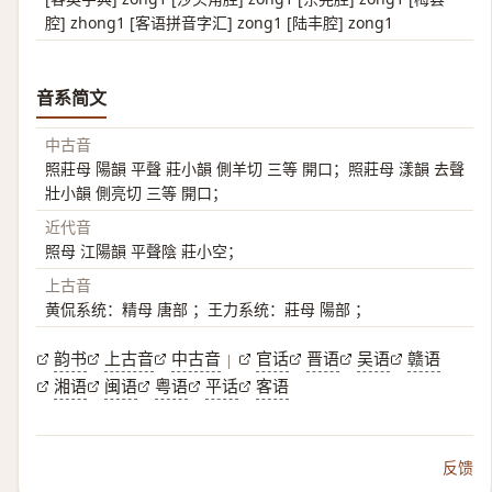
腔] zhong1 [客语拼音字汇] zong1 [陆丰腔] zong1
音系简文
中古音
照莊母 陽韻 平聲 莊小韻 側羊切 三等 開口；照莊母 漾韻 去聲
壯小韻 側亮切 三等 開口；
近代音
照母 江陽韻 平聲陰 莊小空；
上古音
黄侃系统：精母 唐部 ；王力系统：莊母 陽部 ；
韵书
上古音
中古音
官话
晋语
吴语
赣语
|
湘语
闽语
粤语
平话
客语
反馈