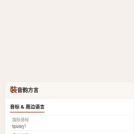
裝
音韵方言
音标 & 周边语言
国际音标
tʂuɑŋ˥