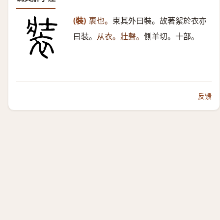
(裝)
裹也。
束其外曰裝。故著絮於衣亦
曰裝。
从衣。壯聲。
側羊切。十部。
反馈