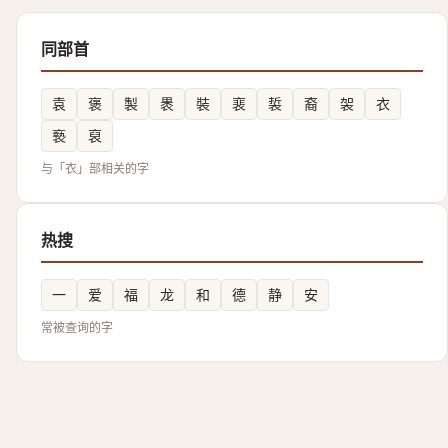
同部首
袁
褒
製
褁
裝
裵
裚
裔
袈
衣
䙝
裒
与「衣」部相关的字
热搜
一
爱
福
龙
和
德
静
安
常被查询的字