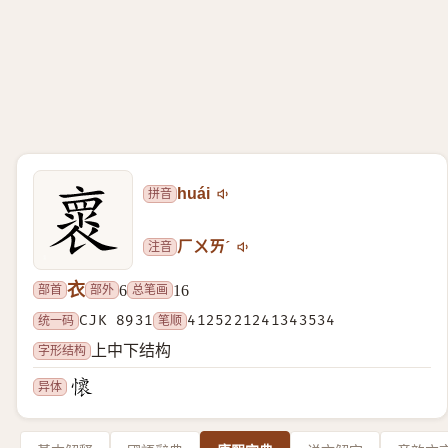
拼音
huái
注音
ㄏㄨㄞˊ
衣
部首
部外
总笔画
6
16
统一码
CJK 8931
笔顺
4125221241343534
字形结构
上中下结构
异体