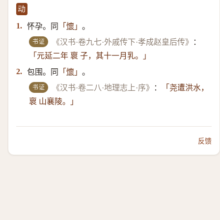
动
怀孕。同
。
1.
「
懷
」
书证
《汉书·卷九七·外戚传下·孝成赵皇后传》
：
「元延二年 褱 子，其十一月乳。」
包围。同
。
2.
「
懷
」
书证
《汉书·卷二八·地理志上·序》
：
「尧遭洪水，
褱 山襄陵。」
反馈