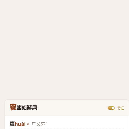
褱
國語辭典
书证
褱
huái
ㄏㄨㄞˊ