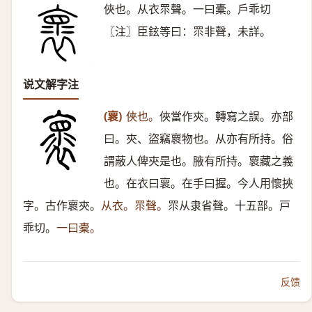
俠也。从衣眔聲。一曰橐。戶乖切
〖注〗臣鉉等曰：眔非聲，未詳。
说文解字注
(褱)
俠也。
俠當作㚒。轉寫之誤。亦部
曰。㚒、盜竊褱物也。从亦有所持。俗
謂蔽人俾㚒是也。腋有所持。褱藏之義
也。在衣曰褱。在手曰握。今人用懷挾
字。古作褱㚒。
从衣。眔聲。
眔从隶省聲。十五部。戸
乖切。
一曰橐。
反馈