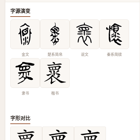
字源演变
金文
楚系简帛
说文
秦系简牍
隶书
楷书
字形对比