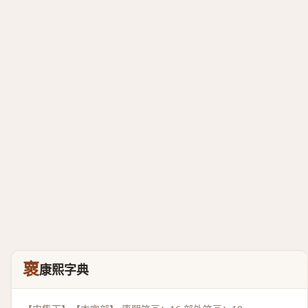
褱
康熙字典