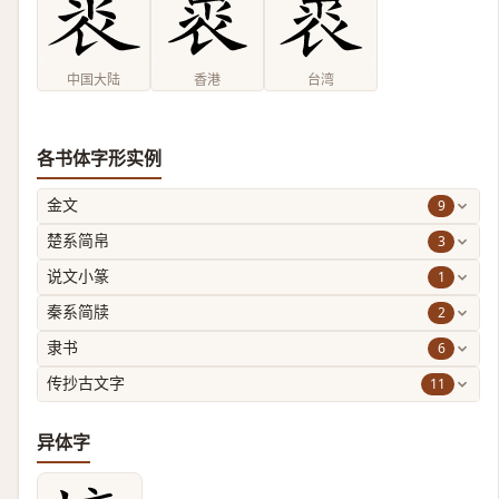
中国大陆
香港
台湾
各书体字形实例
9
金文
3
楚系简帛
1
说文小篆
2
秦系简牍
6
隶书
11
传抄古文字
异体字