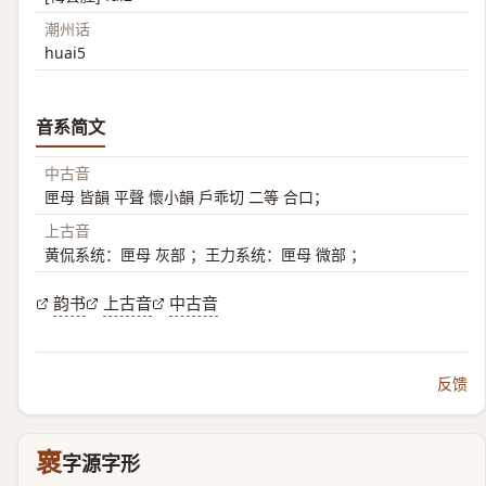
潮州话
huai5
音系简文
中古音
匣母 皆韻 平聲 懷小韻 戶乖切 二等 合口；
上古音
黄侃系统：匣母 灰部 ；王力系统：匣母 微部 ；
韵书
上古音
中古音
反馈
褱
字源字形