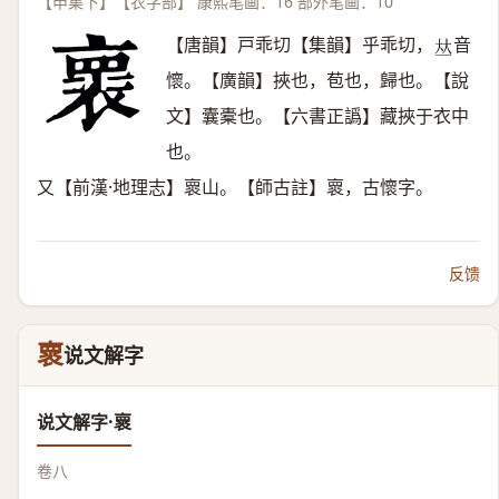
【申集下】【衣字部】 康熙笔画：16 部外笔画：10
【唐韻】戸乖切【集韻】乎乖切，
音
𠀤
懷。【廣韻】挾也，苞也，歸也。【說
文】囊橐也。【六書正譌】藏挾于衣中
也。
又【前漢·地理志】褱山。【師古註】褱，古懷字。
反馈
褱
说文解字
说文解字·褱
卷八