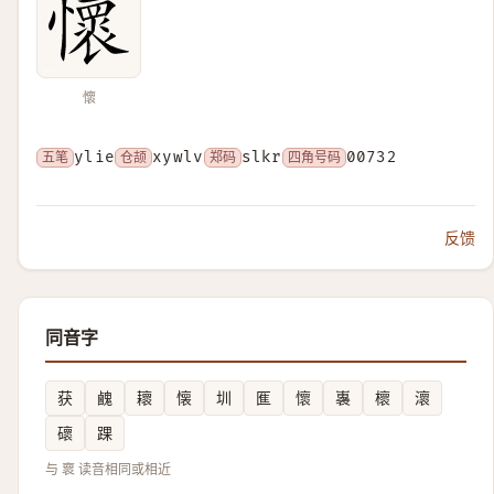
懷
五笔
ylie
仓颉
xywlv
郑码
slkr
四角号码
00732
反馈
同音字
获
䴜
耲
懐
圳
龨
懷
㠢
櫰
瀤
䃶
踝
与 褱 读音相同或相近