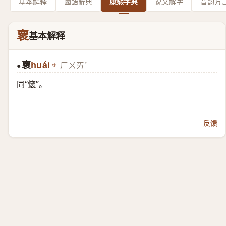
基本解释
國語辭典
康熙字典
说文解字
音韵方
褱
基本解释
褱
huái
ㄏㄨㄞˊ
●
同“
懷
”。
反馈