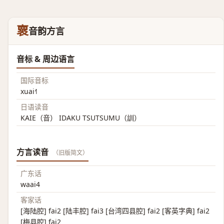
褱
音韵方言
音标 & 周边语言
国际音标
xuai˧˥
日语读音
KAIE（音） IDAKU TSUTSUMU（訓）
方言读音
（旧版简文）
广东话
waai4
客家话
[海陆腔] fai2 [陆丰腔] fai3 [台湾四县腔] fai2 [客英字典] fai2
[梅县腔] fai2