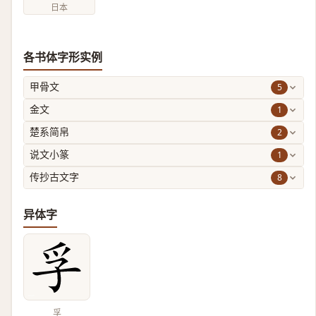
日本
各书体字形实例
5
甲骨文
1
金文
2
楚系简帛
1
说文小篆
8
传抄古文字
异体字
孚