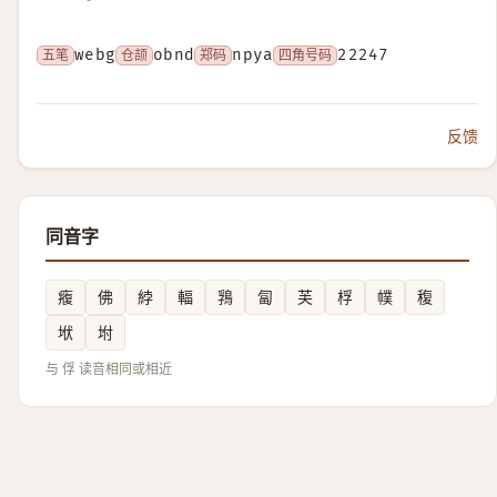
五笔
webg
仓颉
obnd
郑码
npya
四角号码
22247
反馈
同音字
癁
佛
綍
輻
䳕
匐
芙
桴
幞
稪
垘
坿
与 俘 读音相同或相近