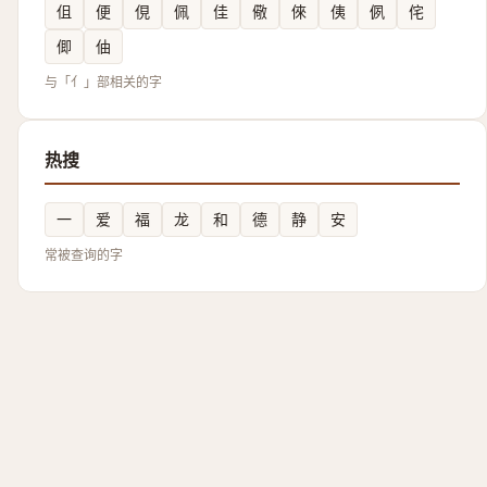
伹
便
俔
佩
佳
儆
倈
侇
㑉
侘
㑡
伷
与「亻」部相关的字
热搜
一
爱
福
龙
和
德
静
安
常被查询的字