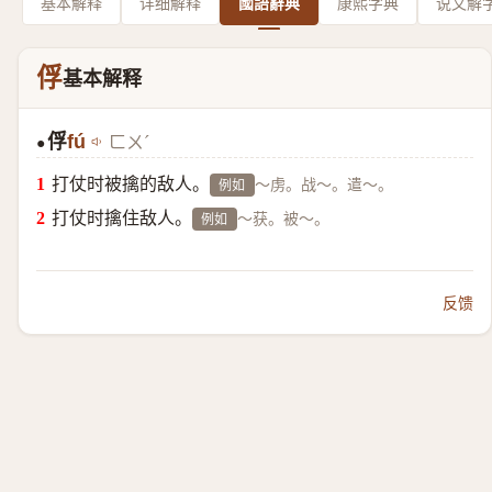
基本解释
详细解释
國語辭典
康熙字典
说文解
俘
基本解释
俘
fú
ㄈㄨˊ
●
打仗时被擒的敌人。
～虏。战～。遣～。
例如
打仗时擒住敌人。
～获。被～。
例如
反馈