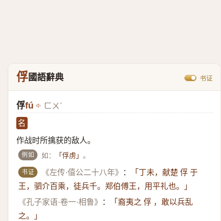
俘
國語辭典
书证
俘
fú
ㄈㄨˊ
名
作战时所擒获的敌人。
例如
如：
。
「俘虏」
书证
《左传·僖公二十八年》
：
「丁未，献楚 俘 于
王，驷介百乘，徒兵千。郑伯傅王，用平礼也。」
《孔子家语·卷一·相鲁》
：
「裔夷之 俘 ，敢以兵乱
之。」