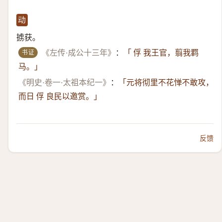
动
掳获。
书证
《左传·成公十三年》
：
「 俘 我王官，翦我羁
马。」
《明史·卷一·太祖本纪一》
：
「元将彻里不花惮不敢攻，
而日 俘 良民以邀赏。」
反馈