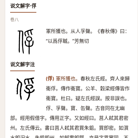
说文解字·俘
卷八
軍所獲也。从人孚聲。《春秋傳》曰：
“以爲俘聝。”芳無切
说文解字注
(俘)
軍所獲也。
春秋左氏經。齊人來歸
衞俘。傳作衞寶。公羊、穀梁經傳皆作
衞寶。杜曰。疑左氏經誤。按非誤也。
俘、孚聲。寶、缶聲。古音同在尢幽
部。經用假借字。傳用正字。又如經曰。莒人弒其君密
州。左氏傳云。書曰莒人弒其君買朱鉏。買卽密。如㵋
水卽汨水。朱鉏卽州。如邾婁卽鄒。亦是字異實同。不