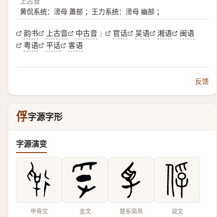
上古音
黄侃系统：滂母 蕭部 ；王力系统：滂母 幽部 ；
韵书
上古音
中古音
官话
吴语
湘语
闽语
|
粤语
平话
客语
反馈
俘
字源字形
字源演变
甲骨文
金文
楚系简帛
说文