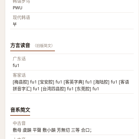
韩语罗马
PWU
现代韩语
부
方言读音
（旧版简文）
广东话
fu1
客家话
[梅县腔] fu1 [宝安腔] fu1 [客英字典] fu1 [海陆腔] fu1 [客语
拼音字汇] fu1 [台湾四县腔] fu1 [东莞腔] fu1
音系简文
中古音
敷母 虞韻 平聲 敷小韻 芳無切 三等 合口；