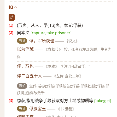
fú
动
(形声。从人，孚( fú)声。本义:俘获)
同本义
[capture;take prisoner]
书证
俘，军所获也
——
《说文》
以为俘聝
——
《春秋传》
按，死者取左耳为聝，生者为
俘
俘，取也
——
《尔雅》
李注:“囚敌曰俘。”
俘二百五十人
——
《左传·宣公二年》
例如
生俘(活捉);俘斩(俘获斩首);俘系(俘获拴缚);俘执(俘
获擒捉);俘敌数千
缴获;指用战争手段获取对方土地或物质等
[take;get]
书证
俘厥宝玉
——
《书·汤誓》