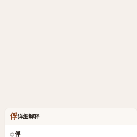
俘
详细解释
俘
◎