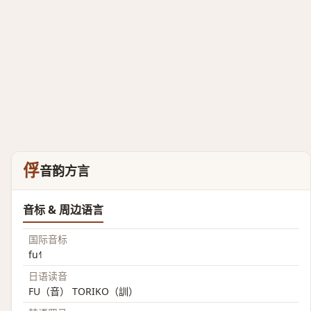
俘
音韵方言
音标 & 周边语言
国际音标
fu˧˥
日语读音
FU（音） TORIKO（訓）