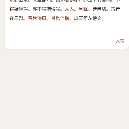
得疑經誤。亦不得謂傳誤。
从人。孚聲。
芳無切。古音
在三部。
春秋傳曰。㠯爲俘聝。
成三年左傳文。
反馈