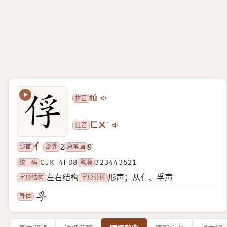
拼音
fú
注音
ㄈㄨˊ
亻
部首
部外
总笔画
2
9
统一码
CJK 4FD8
笔顺
323443521
字形结构
字形分析
左右结构
形声；从亻、孚声
异体