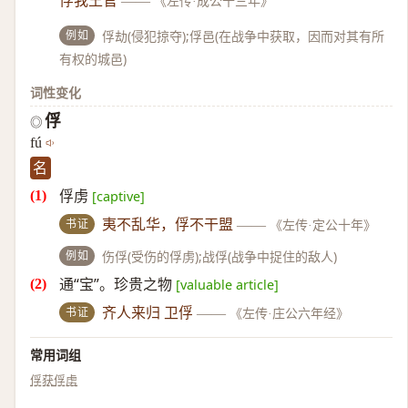
俘我王官
——
《左传·成公十三年》
例如
俘劫(侵犯掠夺);俘邑(在战争中获取，因而对其有所
有权的城邑)
词性变化
俘
◎
fú
名
俘虏
[captive]
书证
夷不乱华，俘不干盟
——
《左传·定公十年》
例如
伤俘(受伤的俘虏);战俘(战争中捉住的敌人)
通“宝”。珍贵之物
[valuable article]
书证
齐人来归 卫俘
——
《左传·庄公六年经》
常用词组
俘获
俘虏