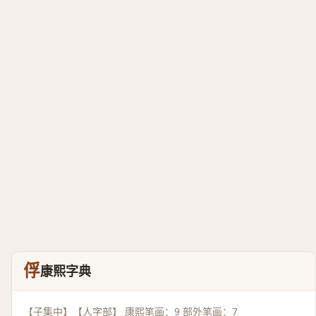
俘
康熙字典
【子集中】【人字部】 康熙笔画：9 部外笔画：7