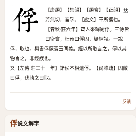
【唐韻】【集韻】【韻會】【正韻】
𠀤
芳無切，音孚。【說文】軍所獲也。
【春秋·莊六年】齊人來歸衞俘。三傳皆
曰衞寶，杜預曰俘囚，疑經誤。一說
俘，取也。與書俘厥寶玉同義。經以所取言之，傳以其
物言之，非經誤也。
又【左傳·莊三十一年】諸侯不相遺俘。【爾雅疏】囚敵
曰俘，伐執之曰取。
反馈
俘
说文解字