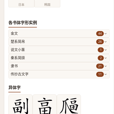
日本
韩国
各书体字形实例
44
金文
26
楚系简帛
1
说文小篆
2
秦系简牍
21
隶书
11
传抄古文字
异体字