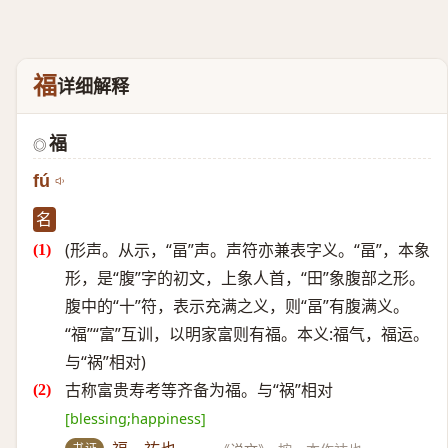
福
详细解释
福
◎
fú
名
(形声。从示，“畐”声。声符亦兼表字义。“畐”，本象
形，是“腹”字的初文，上象人首，“田”象腹部之形。
腹中的“十”符，表示充满之义，则“畐”有腹满义。
“福”“富”互训，以明家富则有福。本义:福气，福运。
与“祸”相对)
古称富贵寿考等齐备为福。与“祸”相对
[blessing;happiness]