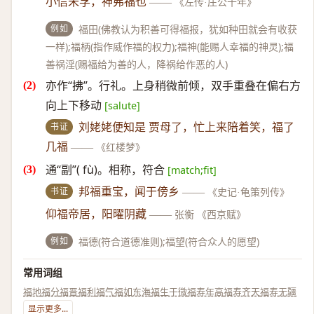
小信未孚，神弗福也
——
《左传·庄公十年》
例如
福田(佛教认为积善可得福报，犹如种田就会有收获
一样);福柄(指作威作福的权力);福神(能赐人幸福的神灵);福
善祸淫(赐福给为善的人，降祸给作恶的人)
亦作“拂”。行礼。上身稍微前倾，双手重叠在偏右方
向上下移动
[salute]
书证
刘姥姥便知是 贾母了，忙上来陪着笑，福了
几福
——
《红楼梦》
通“副”( fù)。相称，符合
[match;fit]
书证
邦福重宝，闻于傍乡
——
《史记·龟策列传》
仰福帝居，阳曜阴藏
——
张衡 《西京赋》
例如
福德(符合道德准则);福望(符合众人的愿望)
常用词组
福地
福分
福晋
福利
福气
福如东海
福生于微
福寿年高
福寿齐天
福寿无疆
显示更多...