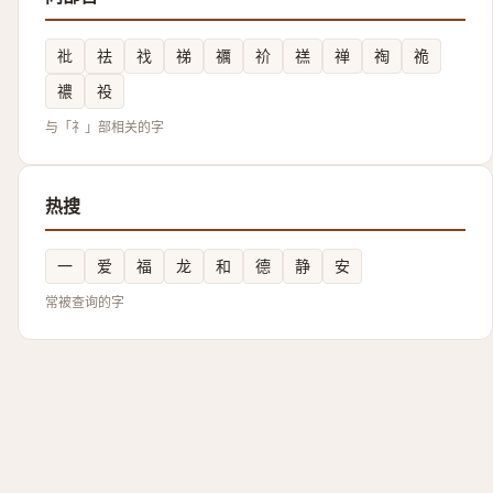
䃾
祛
䄀
祶
禲
祄
禚
禅
祹
祪
禯
祋
与「礻」部相关的字
热搜
一
爱
福
龙
和
德
静
安
常被查询的字