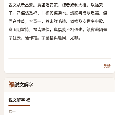
說文从示畐聲。賈誼治安策，疏者或制大權，以福天
子。乃偪譌爲福，非福與偪通也。諸韻書誤以爲福、偪
同音共義，合爲一，蓋未詳毛詩、儀禮及安世房中歌、
班固明堂詩，福皆讀偪，與偪義不相通也。韻會職韻逼
字註云，通作福。字彙福與逼同，尤非。
反馈
福
说文解字
说文解字·福
卷一