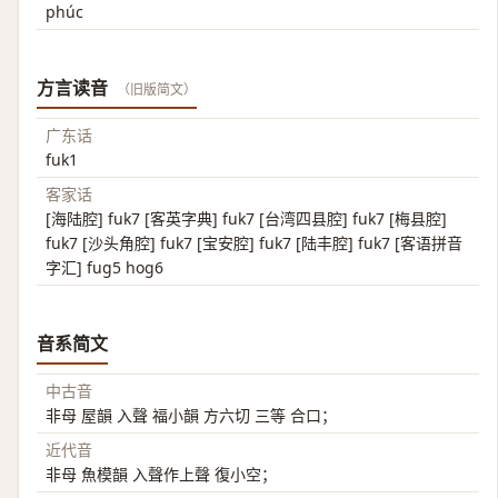
phúc
方言读音
（旧版简文）
广东话
fuk1
客家话
[海陆腔] fuk7 [客英字典] fuk7 [台湾四县腔] fuk7 [梅县腔]
fuk7 [沙头角腔] fuk7 [宝安腔] fuk7 [陆丰腔] fuk7 [客语拼音
字汇] fug5 hog6
音系简文
中古音
非母 屋韻 入聲 福小韻 方六切 三等 合口；
近代音
非母 魚模韻 入聲作上聲 復小空；