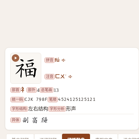
拼音
fú
注音
ㄈㄨˊ
礻
部首
部外
总笔画
4
13
统一码
CJK 798F
笔顺
4524125125121
字形结构
字形分析
左右结构
形声
异体