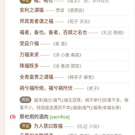
书证
福，祐也
——
《说文》
按，本作祜也
安利之谓福
——
贾谊 《道德说》
师其类者谓之福
——
《荀子·天论》
福者，备也。备者，百顺之名也
——
《礼记·祭统》
受茲介福
——
《易·晋》
万福来求
——
《诗·小雅·桑扈》
降福既多
——
《诗·鲁颂·閟宫》
全寿富贵之谓福
——
《韩非子·解老》
祸兮福所倚，福兮祸所伏
——
《老子》
例如
福泽(福分;福气);福无双降，祸不单行(好事不多，祸
事不少。特指接连遇到不幸);福缘(福气);福寿(幸福长寿)
祭祀用的酒肉
[sacrifice]
书证
为人祭曰致福
——
《礼记·少仪》