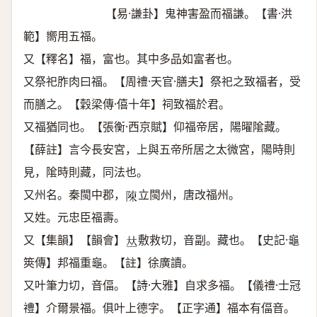
【易·謙卦】鬼神害盈而福謙。【書·洪
範】嚮用五福。
又【釋名】福，富也。其中多品如富者也。
又祭祀胙肉曰福。【周禮·天官·膳夫】祭祀之致福者，受
而膳之。【穀梁傳·僖十年】祠致福於君。
又福猶同也。【張衡·西京賦】仰福帝居，陽曜隂藏。
【薛註】言今長安宮，上與五帝所居之太微宮，陽時則
見，隂時則藏，同法也。
又州名。秦閩中郡，
立閩州，唐改福州。
𨻰
又姓。元忠臣福壽。
又【集韻】【韻會】
敷救切，音副。藏也。【史記·龜
𠀤
筴傳】邦福重龜。【註】徐廣讀。
又叶筆力切，音偪。【詩·大雅】自求多福。【儀禮·士冠
禮】介爾景福。俱叶上德字。【正字通】福本有偪音。