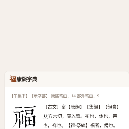
福
康熙字典
【午集下】【示字部】 康熙笔画：14 部外笔画：9
〔古文〕畗【唐韻】【集韻】【韻會】
方六切，膚入聲。祐也，休也，善
𠀤
也，祥也。【禮·祭統】福者，備也。