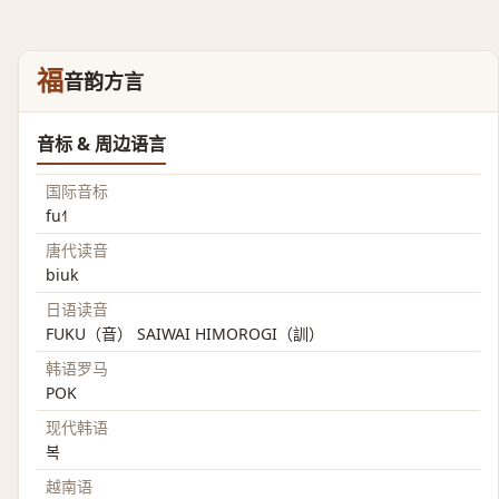
福
音韵方言
音标 & 周边语言
国际音标
fu˧˥
唐代读音
biuk
日语读音
FUKU（音） SAIWAI HIMOROGI（訓）
韩语罗马
POK
现代韩语
복
越南语