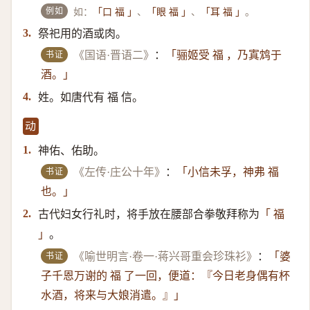
例如
如：
、
、
。
「口 福 」
「眼 福 」
「耳 福 」
祭祀用的酒或肉。
3.
书证
《国语·晋语二》
：
「骊姬受 福 ，乃寘鸩于
酒。」
姓。如唐代有 福 信。
4.
动
神佑、佑助。
1.
书证
《左传·庄公十年》
：
「小信未孚，神弗 福
也。」
古代妇女行礼时，将手放在腰部合拳敬拜称为
2.
「 福
。
」
书证
《喻世明言·卷一·蒋兴哥重会珍珠衫》
：
「婆
子千恩万谢的 福 了一回，便道：『今日老身偶有杯
水酒，将来与大娘消遣。』」