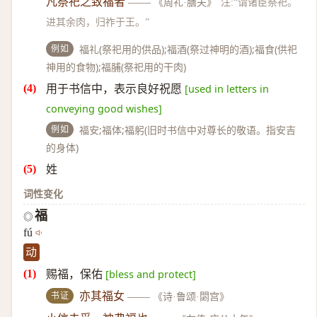
凡祭祀之致福者
——
《周礼·膳夫》
注:“谓诸臣祭祀。
进其余肉，归祚于王。”
例如
福礼(祭祀用的供品);福酒(祭过神明的酒);福食(供祀
神用的食物);福脯(祭祀用的干肉)
用于书信中，表示良好祝愿
[used in letters in
conveying good wishes]
例如
福安;福体;福躬(旧时书信中对尊长的敬语。指安吉
的身体)
姓
词性变化
福
◎
fú
动
赐福，保佑
[bless and protect]
书证
亦其福女
——
《诗·鲁颂·閟宫》