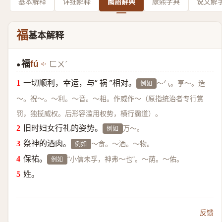
基本解释
详细解释
國語辭典
康熙字典
说文解
福
基本解释
福
fú
ㄈㄨˊ
●
一切顺利，幸运，与“ 祸 ”相对。
～气。享～。造
例如
～。祝～。～利。～音。～相。作威作～（原指统治者专行赏
罚，独揽威权。后形容滥用权势，横行霸道）。
旧时妇女行礼的姿势。
万～。
例如
祭神的酒肉。
～食。～酒。～物。
例如
保祐。
“小信未孚，神弗～也”。～荫。～佑。
例如
姓。
反馈