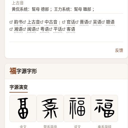
上古音
黄侃系统：幫母 德部 ；王力系统：幫母 職部 ；
韵书
上古音
中古音
官话
晋语
吴语
赣语
|
湘语
闽语
粤语
平话
客语
反馈
福
字源字形
字源演变
金文
楚系简帛
说文
秦系简牍