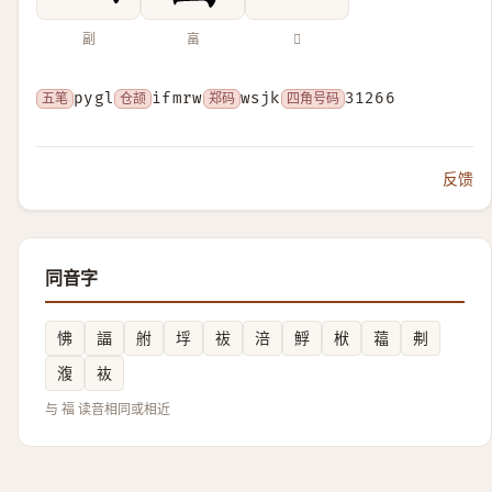
副
畗
𤔜
五笔
pygl
仓颉
ifmrw
郑码
wsjk
四角号码
31266
反馈
同音字
怫
諨
䑧
垺
祓
涪
䱐
栿
䕐
刜
澓
䘠
与 福 读音相同或相近