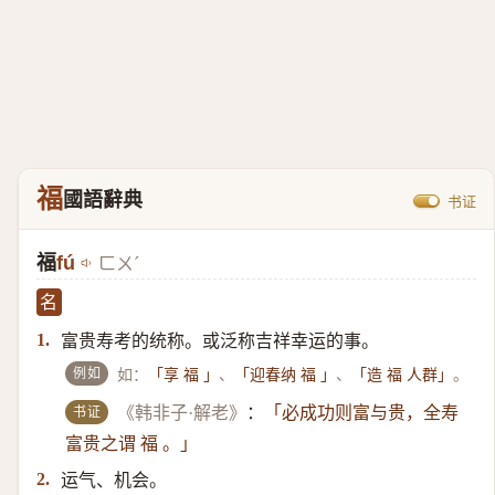
福
國語辭典
书证
福
fú
ㄈㄨˊ
名
富贵寿考的统称。或泛称吉祥幸运的事。
1.
例如
如：
、
、
。
「享 福 」
「迎春纳 福 」
「造 福 人群」
书证
《韩非子·解老》
：
「必成功则富与贵，全寿
富贵之谓 福 。」
运气、机会。
2.