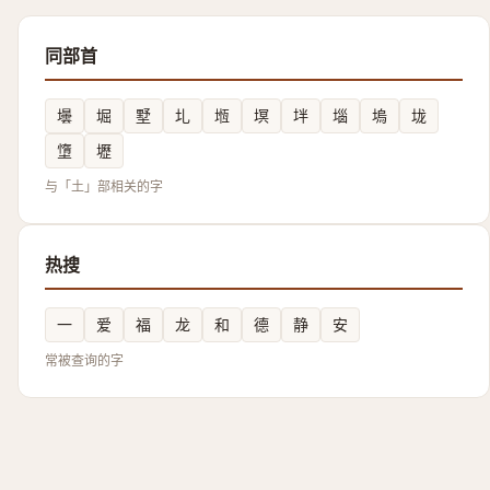
同部首
壜
堀
墅
圠
堩
塓
坢
堖
塢
垅
墯
壢
与「土」部相关的字
热搜
一
爱
福
龙
和
德
静
安
常被查询的字