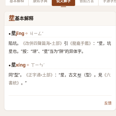
基本解释
康熙字典
说文解字
音韵方言
字源字
坓
基本解释
坓
jǐng
ㄐㄧㄥˇ
●
陷坑。
引
：“坓，坑
《改併四聲篇海•土部》
《龍龕手鑑》
坓也。”按：“㘫”、“坓”当为“阱”的异体字。
坓
xínɡ
ㄒㄧㄣˊ
●
同“
型
”。
：“坓，古文
（型）。見
《正字通•土部》
《六
𡌁
。”
書統》
反馈