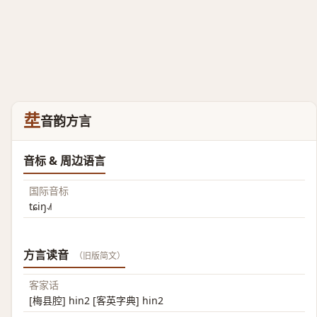
坓
音韵方言
音标 & 周边语言
国际音标
tɕiŋ˨˩˦
方言读音
（旧版简文）
客家话
[梅县腔] hin2 [客英字典] hin2