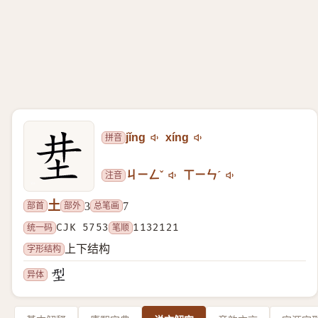
拼音
jǐng
xínɡ
注音
ㄐㄧㄥˇ
ㄒㄧㄣˊ
土
部首
部外
总笔画
3
7
统一码
CJK 5753
笔顺
1132121
字形结构
上下结构
异体