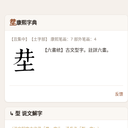
坓
康熙字典
【丑集中】【土字部】 康熙笔画：7 部外笔画：4
【六書統】古文型字。註詳六畫。
反馈
↳ 型 说文解字