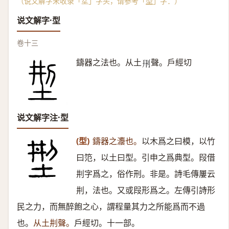
（说文解字未收录「坓」字头，请参考「
型
」字：）
说文解字·型
卷十三
鑄器之法也。从土
聲。戶經切
𠛬
说文解字注·型
(型)
鑄器之灋也。
以木爲之曰模，以竹
曰笵，以土曰型。引申之爲典型。叚借
㓝字爲之，俗作刑。非是。詩毛傳屢云
㓝，法也。又或叚形爲之。左傳引詩形
民之力，而無醉飽之心，謂程量其力之所能爲而不過
也。
从土㓝聲。
戶經切。十一部。