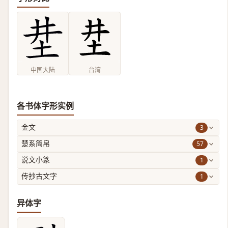
中国大陆
台湾
各书体字形实例
3
金文
57
楚系简帛
1
说文小篆
1
传抄古文字
异体字