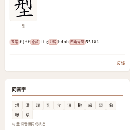
型
五笔
fjff
仓颉
ttg
郑码
bdnb
四角号码
55104
反馈
同音字
㘫
汫
璟
剄
宑
澋
擏
䜘
頸
儆
幜
汬
与 坓 读音相同或相近