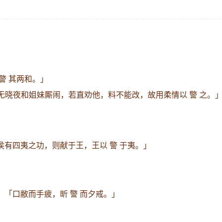
 警 其两和。」
无晓夜和姐妹厮闹，若直劝他，料不能改，故用柔情以 警 之。
侯有四夷之功，则献于王，王以 警 于夷。」
：
「口敝而手疲，昕 警 而夕戒。」