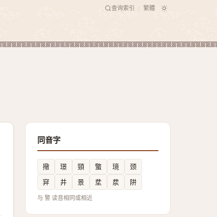
查询索引
繁體
|
同音字
擏
璟
頸
蟼
璄
颈
穽
井
景
坓
汬
阱
与 警 读音相同或相近