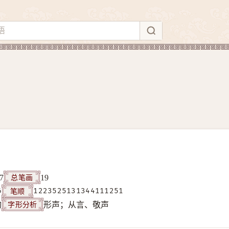
总笔画
7
19
笔顺
6
1223525131344111251
字形分析
构
形声；从言、敬声