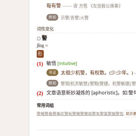
每有警
——
清·方苞 《左忠毅公逸事》
例如
示警;告警;火警
词性变化
警
◎
jǐng
形
敏悟
[intuitive]
书证
太祖少机警，有权数。(少:少年。)
例如
警彗(机灵敏慧);警黠(警捷。机警敏捷);
文章语意新妙凝炼的 [aphoristic]。如:
常用词组
警报
警备
警备区
警标
警察
警察局
警车
警笛
警服
警告
显示更多