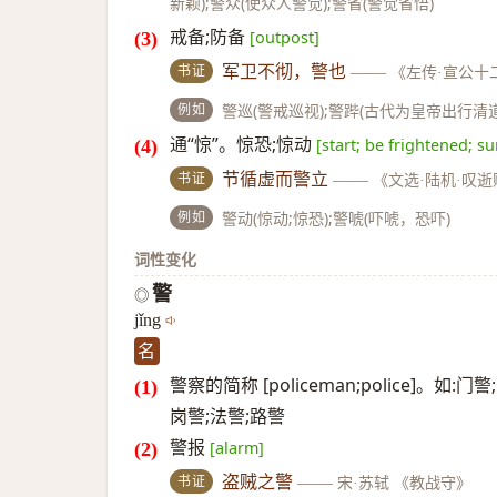
新颖);警众(使众人警觉);警省(警觉省悟)
戒备;防备
[outpost]
书证
军卫不彻，警也
——
《左传·宣公十
例如
警巡(警戒巡视);警跸(古代为皇帝出行清
通“惊”。惊恐;惊动
[start; be frightened; su
书证
节循虚而警立
——
《文选·陆机·叹逝
例如
警动(惊动;惊恐);警唬(吓唬，恐吓)
词性变化
警
◎
jǐng
名
警察的简称 [policeman;police]。
岗警;法警;路警
警报
[alarm]
书证
盗贼之警
——
宋·苏轼 《教战守》