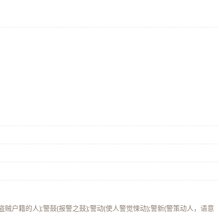
》
盗贼户籍的人);警鼓(报警之鼓);警动(使人警觉悚动);警新(警策动人，语意