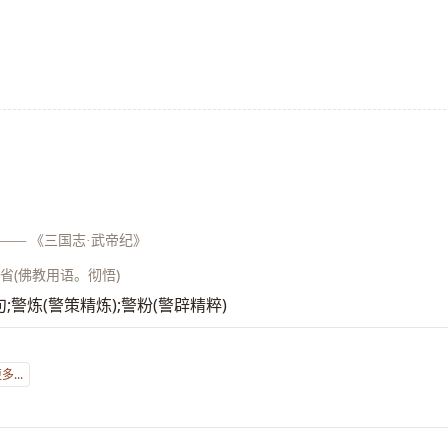
——
《三国志·武帝纪》
警省(佛教用语。彻悟)
警句;警炼(警策精炼);警粉(警辟精粹)
...