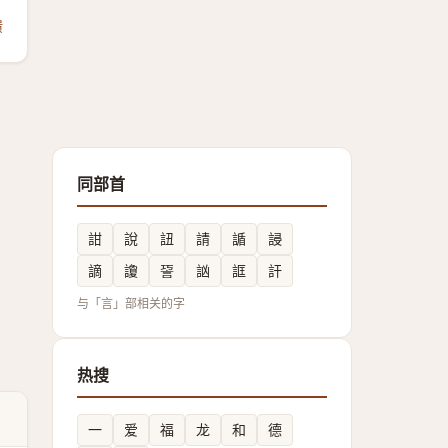
馈
同部首
詌
說
䚼
請
䛻
誛
謫
讂
䛒
訩
誆
訐
与「言」部相关的字
热搜
一
爱
福
龙
和
德