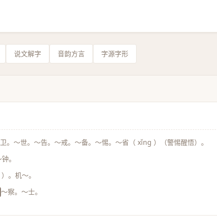
说文解字
音韵方言
字源字形
卫。～世。～告。～戒。～备。～惕。～省（ xǐng ）（警惕醒悟）。
～钟。
é ）。机～。
～察。～士。