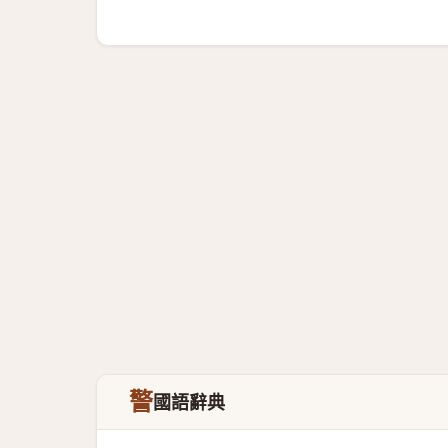
警
國語辭典