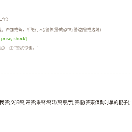
二年》
道，严加戒备，断绝行人);警惧(警戒恐惧);警边(警戒边境)
rprise; shock]
赋》
注:“警犹惊也。”
如:门警;民警;交通警;巡警;乘警;警廷(警察厅);警棍(警察值勤时拿的棍子);