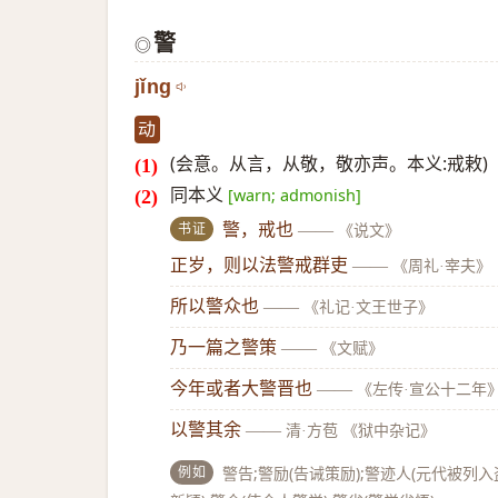
警
◎
jǐng
动
(会意。从言，从敬，敬亦声。本义:戒敕)
同本义
[warn; admonish]
书证
警，戒也
——
《说文》
正岁，则以法警戒群吏
——
《周礼·宰夫》
所以警众也
——
《礼记·文王世子》
乃一篇之警策
——
《文赋》
今年或者大警晋也
——
《左传·宣公十二年
以警其余
——
清·方苞 《狱中杂记》
例如
警告;警励(告诫策励);警迹人(元代被列入