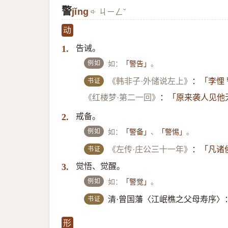
警
jǐng
ㄐㄧㄥˇ
动
告诫。
1.
例如
如：
。
「警告」
书证
《韩非子·外储说左上》
：
「李悝
《红楼梦·第二一回》
：
「原来袭人见他
戒备。
2.
例如
如：
、
。
「警备」
「警惕」
书证
《左传·庄公三十一年》
：
「凡诸
觉悟、觉醒。
3.
例如
如：
。
「警觉」
书证
清·曾国藩〈江岷樵之父母寿序〉
形