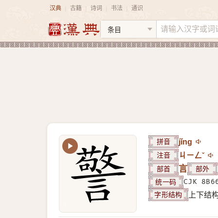
汉典
古籍
诗词
书法
通识
|
|
|
|
拼音
jǐng
注音
ㄐㄧㄥˇ
部首
言
部外
统一码
CJK 8B6
字形结构
上下结