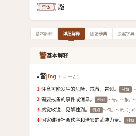
异体
基本解释
详细解释
國語辭典
康熙字典
警
基本解释
警
jǐng
ㄐㄧㄥˇ
●
注意可能发生的危险，戒备，告诫。
～
例如
需要戒备的事件或消息。
～号。～报。
例如
感觉敏锐，见解独到。
～句。～觉（ ju
例如
国家维持社会秩序和治安的武装力量。
例如